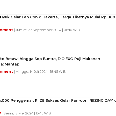
 Hyuk Gelar Fan Con di Jakarta, Harga Tiketnya Mulai Rp 800
inment
| Jum'at, 27 September 2024 | 06:10 WIB
oto Betawi hingga Sop Buntut, D.O EXO Puji Makanan
a: Mantap!
inment
| Minggu, 14 Juli 2024 | 18:45 WIB
.000 Penggemar, RIIZE Sukses Gelar Fan-con 'RIIZING DAY' d
y
| Senin, 13 Mei 2024 | 15:45 WIB