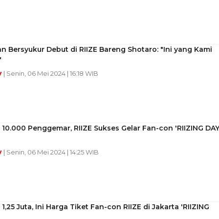
 Bersyukur Debut di RIIZE Bareng Shotaro: "Ini yang Kami
"
y
| Senin, 06 Mei 2024 | 16:18 WIB
10.000 Penggemar, RIIZE Sukses Gelar Fan-con 'RIIZING DAY
y
| Senin, 06 Mei 2024 | 14:25 WIB
 1,25 Juta, Ini Harga Tiket Fan-con RIIZE di Jakarta 'RIIZING