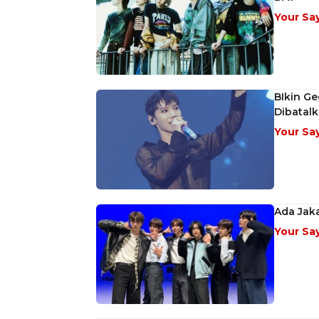
Your Sa
BIkin Ge
Dibatal
Your Sa
Ada Jak
Your Sa