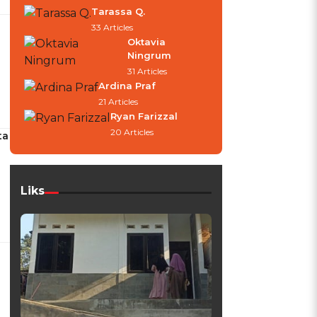
Tarassa Q.
33 Articles
Oktavia
Ningrum
31 Articles
Ardina Praf
21 Articles
Ryan Farizzal
20 Articles
ta
Liks
n