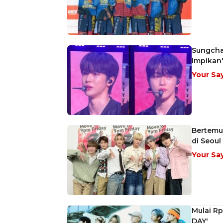
Sungchan
Impikan
Your Sa
Bertemu 
di Seoul
Your Sa
Mulai Rp
DAY'