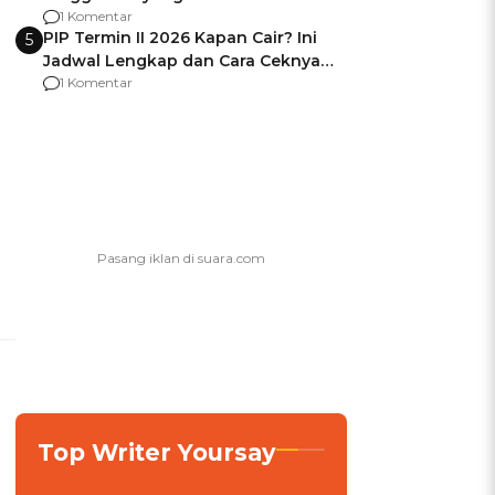
Usai Jadi Brigjen
1 Komentar
PIP Termin II 2026 Kapan Cair? Ini
5
Jadwal Lengkap dan Cara Ceknya
agar Dana Tidak Hangus!
1 Komentar
Top Writer Yoursay