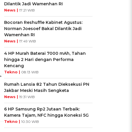
Dilantik Jadi Wamenhan RI
News |
17:21 WIB
Bocoran Reshuffle Kabinet Agustus:
Norman Joesoef Bakal Dilantik Jadi
Wamenhan RI
News |
17:49 WIB
4 HP Murah Baterai 7000 mAh, Tahan
hingga 2 Hari dengan Performa
Kencang
Tekno |
08:13 WIB
'
Rumah Lansia 82 Tahun Dieksekusi PN
Jakbar Meski Masih Sengketa
News |
19:31 WIB
6 HP Samsung Rp2 Jutaan Terbaik:
Kamera Tajam, NFC hingga Koneksi 5G
Tekno |
10:30 WIB