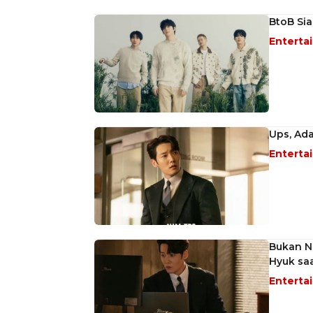
BtoB Sia
Enterta
Ups, Ada
Enterta
Bukan Na
Hyuk saa
Enterta