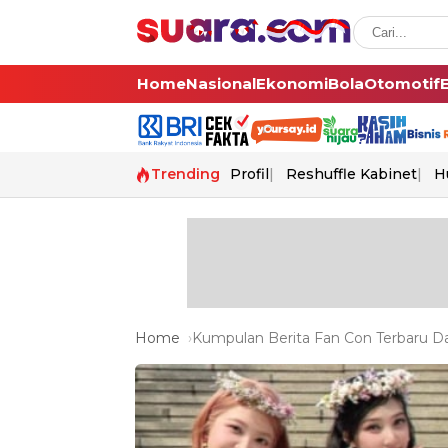
Home
Nasional
Ekonomi
Bola
Otomotif
Trending
Profil
Reshuffle Kabinet
H
Home
Kumpulan Berita Fan Con Terbaru Da