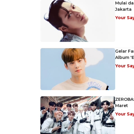
Mulai da
Jakarta
Your Sa
Gelar F
Album '
Your Sa
ZEROBAS
Maret
Your Sa