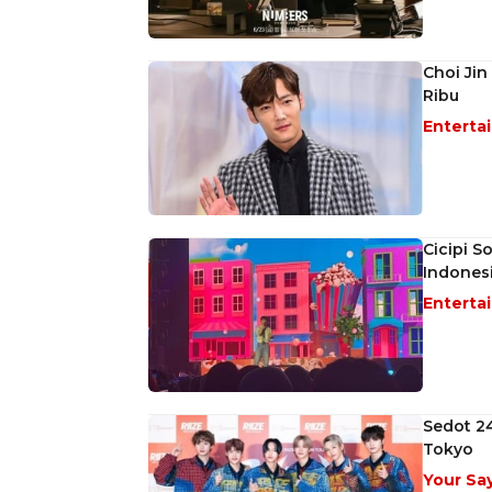
Choi Jin
Ribu
Enterta
Cicipi S
Indonesi
Enterta
Sedot 24
Tokyo
Your Sa