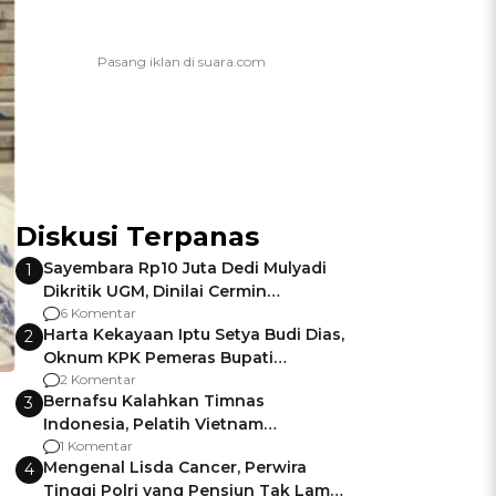
Diskusi Terpanas
Sayembara Rp10 Juta Dedi Mulyadi
1
Dikritik UGM, Dinilai Cermin
Gagalnya Negara Jamin Keamanan
6 Komentar
Harta Kekayaan Iptu Setya Budi Dias,
2
Oknum KPK Pemeras Bupati
Pemalang
2 Komentar
Bernafsu Kalahkan Timnas
3
Indonesia, Pelatih Vietnam
Berencana Pakai Jimat di Pakansari
1 Komentar
Mengenal Lisda Cancer, Perwira
4
Tinggi Polri yang Pensiun Tak Lama