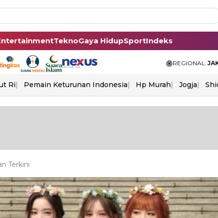
Entertainment
Tekno
Gaya Hidup
Sport
Indeks
REGIONAL:
JA
ut Ri
Pemain Keturunan Indonesia
Hp Murah
Jogja
Shi
n Terkini