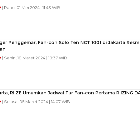
y
| Rabu, 01 Mei 2024 | 11:43 WIB
ger Penggemar, Fan-con Solo Ten NCT 1001 di Jakarta Resm
kan
y
| Senin, 18 Maret 2024 | 18:37 WIB
arta, RIIZE Umumkan Jadwal Tur Fan-con Pertama RIIZING D
y
| Selasa, 05 Maret 2024 | 14:07 WIB