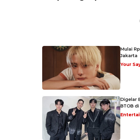
Mulai Rp
Jakarta
Your Sa
Digelar
BTOB di 
Enterta