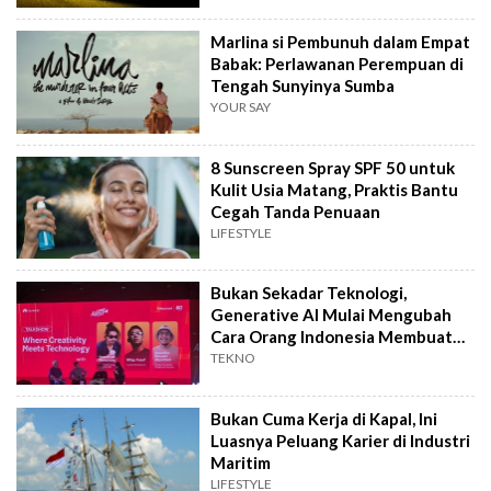
Marlina si Pembunuh dalam Empat
Babak: Perlawanan Perempuan di
Tengah Sunyinya Sumba
YOUR SAY
8 Sunscreen Spray SPF 50 untuk
Kulit Usia Matang, Praktis Bantu
Cegah Tanda Penuaan
LIFESTYLE
Bukan Sekadar Teknologi,
Generative AI Mulai Mengubah
Cara Orang Indonesia Membuat
Film
TEKNO
Bukan Cuma Kerja di Kapal, Ini
Luasnya Peluang Karier di Industri
Maritim
LIFESTYLE