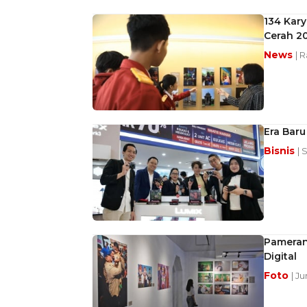
134 Kar
Cerah 20
News
| R
Era Baru
Bisnis
| 
Pameran 
Digital
Foto
| J