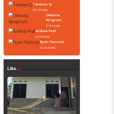
Tarassa Q.
33 Articles
Oktavia
Ningrum
31 Articles
Ardina Praf
21 Articles
Ryan Farizzal
20 Articles
Liks