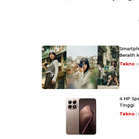
Smartph
Beralih 
Tekno
|
4 HP Spe
Tinggi
Tekno
|