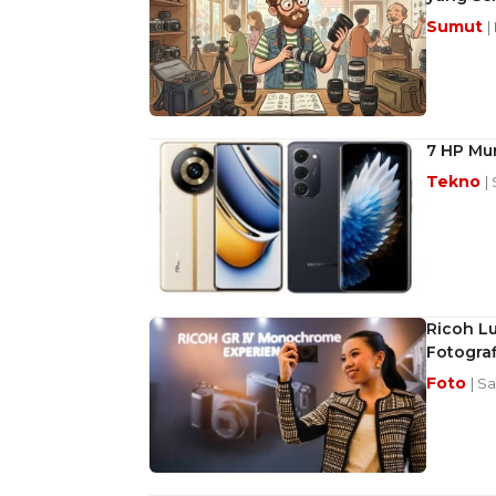
Sumut
|
7 HP Mur
Tekno
|
Ricoh L
Fotograf
Foto
| S