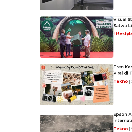
Visual S
Satwa Li
Lifestyl
Tren Kam
Viral di 
Tekno
|
Epson A
Interna
Tekno
|