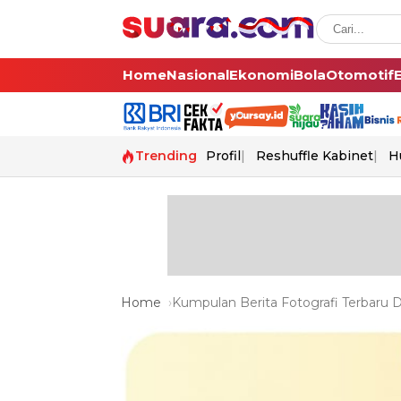
Home
Nasional
Ekonomi
Bola
Otomotif
Trending
Profil
Reshuffle Kabinet
H
Home
Kumpulan Berita Fotografi Terbaru D