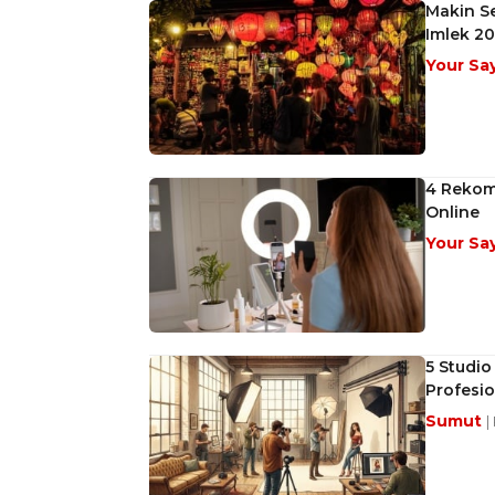
Makin S
Imlek 2
Your Sa
4 Rekom
Online
Your Sa
5 Studi
Profesio
Sumut
|