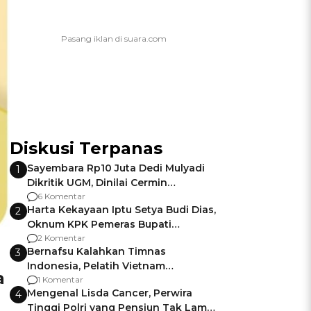
Diskusi Terpanas
Sayembara Rp10 Juta Dedi Mulyadi
1
Dikritik UGM, Dinilai Cermin
Gagalnya Negara Jamin Keamanan
6 Komentar
Harta Kekayaan Iptu Setya Budi Dias,
2
Oknum KPK Pemeras Bupati
Pemalang
2 Komentar
Bernafsu Kalahkan Timnas
3
Indonesia, Pelatih Vietnam
a
Berencana Pakai Jimat di Pakansari
1 Komentar
Mengenal Lisda Cancer, Perwira
4
Tinggi Polri yang Pensiun Tak Lama