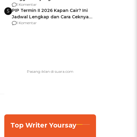
Usai Jadi Brigjen
1 Komentar
PIP Termin II 2026 Kapan Cair? Ini
5
Jadwal Lengkap dan Cara Ceknya
agar Dana Tidak Hangus!
1 Komentar
Top Writer Yoursay