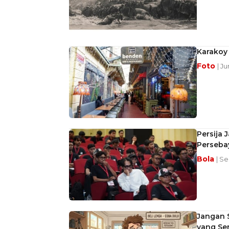
Karakoy 
Foto
| J
Persija 
Perseba
Bola
| Se
Jangan 
yang Se