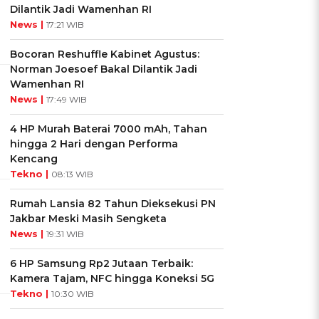
Dilantik Jadi Wamenhan RI
News |
17:21 WIB
Bocoran Reshuffle Kabinet Agustus:
Norman Joesoef Bakal Dilantik Jadi
Wamenhan RI
News |
17:49 WIB
4 HP Murah Baterai 7000 mAh, Tahan
hingga 2 Hari dengan Performa
Kencang
Tekno |
08:13 WIB
Rumah Lansia 82 Tahun Dieksekusi PN
Jakbar Meski Masih Sengketa
News |
19:31 WIB
6 HP Samsung Rp2 Jutaan Terbaik:
Kamera Tajam, NFC hingga Koneksi 5G
Tekno |
10:30 WIB