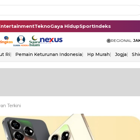
Entertainment
Tekno
Gaya Hidup
Sport
Indeks
REGIONAL:
JA
ut Ri
Pemain Keturunan Indonesia
Hp Murah
Jogja
Shi
an Terkini