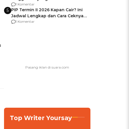
Usai Jadi Brigjen
1 Komentar
PIP Termin II 2026 Kapan Cair? Ini
5
Jadwal Lengkap dan Cara Ceknya
agar Dana Tidak Hangus!
1 Komentar
s
Top Writer Yoursay