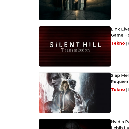
Link Liv
Game Ho
Tekno
|
Siap Mel
Requie
Tekno
|
Nvidia P
Lebih L