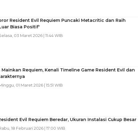
or Resident Evil Requiem Puncaki Metacritic dan Raih
Luar Biasa Positif'
 Selasa, 03 Maret 2026 | 11:44 WIB
 Mainkan Requiem, Kenali Timeline Game Resident Evil dan
arakternya
 Minggu, 01 Maret 2026 | 15:51 WIB
Resident Evil Requiem Beredar, Ukuran Instalasi Cukup Besar
 Rabu, 18 Februari 2026 | 17:00 WIB