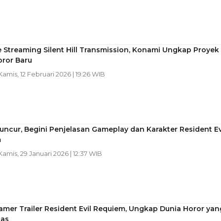
e Streaming Silent Hill Transmission, Konami Ungkap Proyek
ror Baru
 Kamis, 12 Februari 2026 | 19:26 WIB
uncur, Begini Penjelasan Gameplay dan Karakter Resident Ev
m
 Kamis, 29 Januari 2026 | 12:37 WIB
amer Trailer Resident Evil Requiem, Ungkap Dunia Horor yan
uas