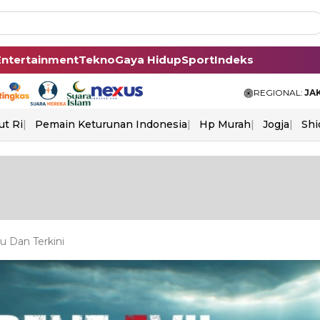
Entertainment
Tekno
Gaya Hidup
Sport
Indeks
REGIONAL:
JA
ut Ri
Pemain Keturunan Indonesia
Hp Murah
Jogja
Shi
 Dan Terkini