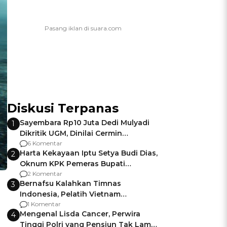
Diskusi Terpanas
Sayembara Rp10 Juta Dedi Mulyadi
1
Dikritik UGM, Dinilai Cermin
Gagalnya Negara Jamin Keamanan
6 Komentar
Harta Kekayaan Iptu Setya Budi Dias,
2
Oknum KPK Pemeras Bupati
Pemalang
2 Komentar
Bernafsu Kalahkan Timnas
3
Indonesia, Pelatih Vietnam
Berencana Pakai Jimat di Pakansari
1 Komentar
Mengenal Lisda Cancer, Perwira
4
Tinggi Polri yang Pensiun Tak Lama