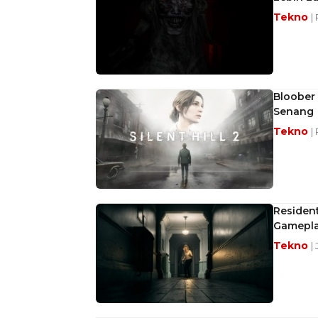
Tekno
|
Bloober 
Senang
Tekno
|
Resident
Gamepla
Tekno
|