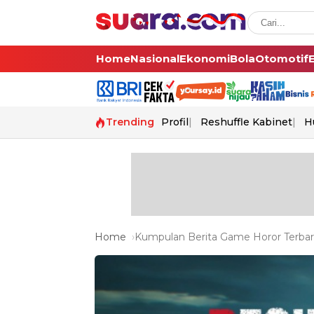
Home
Nasional
Ekonomi
Bola
Otomotif
Trending
Profil
Reshuffle Kabinet
H
Home
Kumpulan Berita Game Horor Terbaru