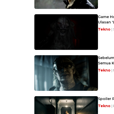
Game Hor
Ulasan '
Tekno
|
Sebelum
Semua K
Tekno
|
Spoiler 
Tekno
|