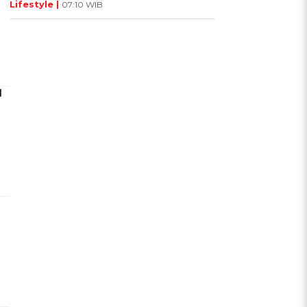
Lifestyle |
07:10 WIB
l