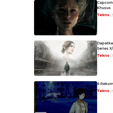
Capcom B
Khusus
Tekno
|
Dapatkan
Series X
Tekno
|
6 Rekom
Tekno
|