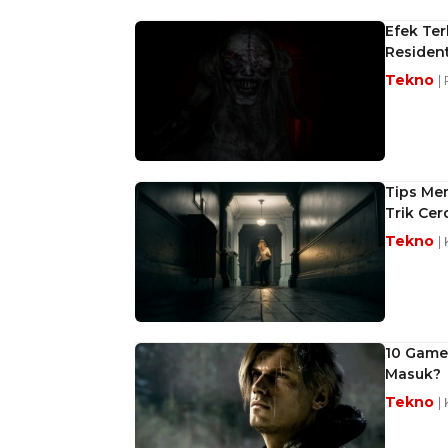
Efek Ter
Resident
Tekno
|
Tips Me
Trik Cer
Tekno
|
10 Game 
Masuk?
Tekno
|