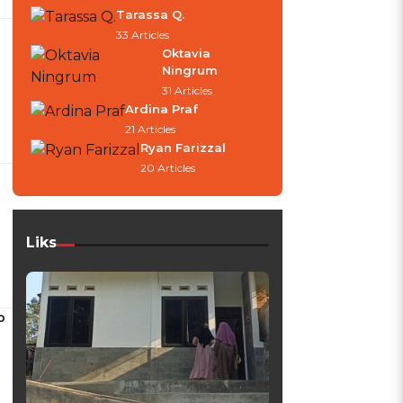
Tarassa Q.
33 Articles
Oktavia
Ningrum
31 Articles
Ardina Praf
21 Articles
Ryan Farizzal
20 Articles
Liks
p