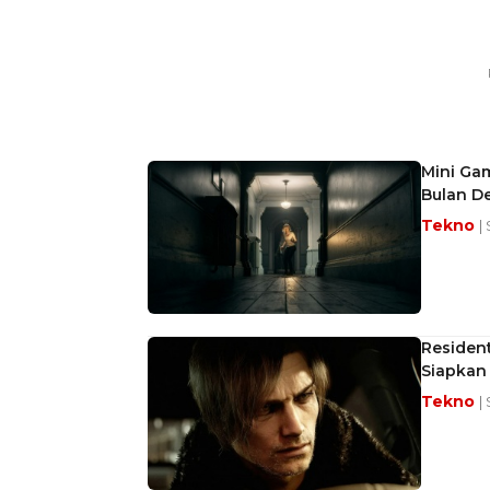
Mini Ga
Bulan D
Tekno
|
Residen
Siapkan
Tekno
|