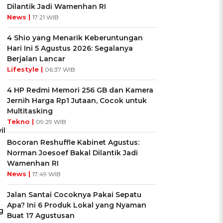
Dilantik Jadi Wamenhan RI
News |
17:21 WIB
4 Shio yang Menarik Keberuntungan
Hari Ini 5 Agustus 2026: Segalanya
Berjalan Lancar
Lifestyle |
06:37 WIB
4 HP Redmi Memori 256 GB dan Kamera
Jernih Harga Rp1 Jutaan, Cocok untuk
Multitasking
Tekno |
09:29 WIB
il
Bocoran Reshuffle Kabinet Agustus:
Norman Joesoef Bakal Dilantik Jadi
Wamenhan RI
News |
17:49 WIB
Jalan Santai Cocoknya Pakai Sepatu
Apa? Ini 6 Produk Lokal yang Nyaman
g
Buat 17 Agustusan