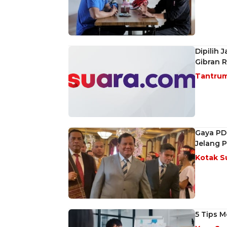
Dipilih 
Gibran 
Tantru
Gaya PD
Jelang P
Kotak S
5 Tips M