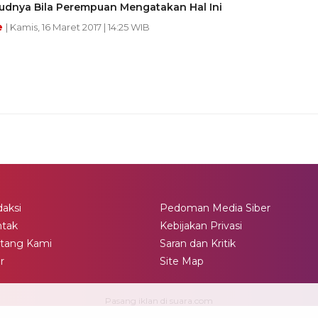
sudnya Bila Perempuan Mengatakan Hal Ini
e
| Kamis, 16 Maret 2017 | 14:25 WIB
aksi
Pedoman Media Siber
ntak
Kebijakan Privasi
tang Kami
Saran dan Kritik
ir
Site Map