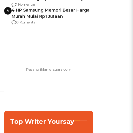
agar Dana Tidak Hangus!
1 Komentar
4 HP Samsung Memori Besar Harga
5
Murah Mulai Rp1 Jutaan
0 Komentar
Top Writer Yoursay