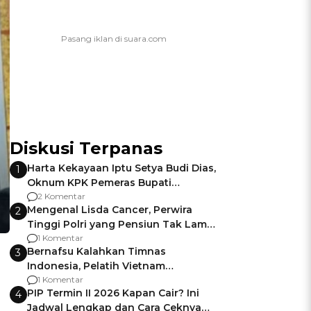
Diskusi Terpanas
Harta Kekayaan Iptu Setya Budi Dias,
1
Oknum KPK Pemeras Bupati
Pemalang
2 Komentar
Mengenal Lisda Cancer, Perwira
2
Tinggi Polri yang Pensiun Tak Lama
Usai Jadi Brigjen
1 Komentar
Bernafsu Kalahkan Timnas
3
Indonesia, Pelatih Vietnam
Berencana Pakai Jimat di Pakansari
1 Komentar
PIP Termin II 2026 Kapan Cair? Ini
4
Jadwal Lengkap dan Cara Ceknya