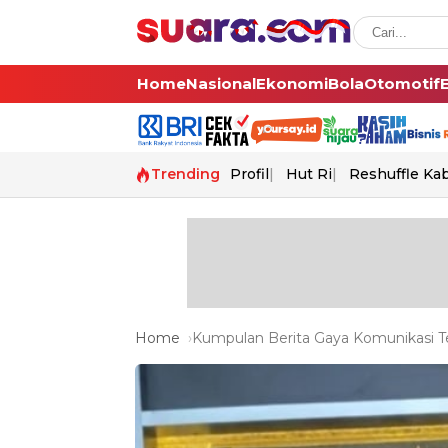
Home
Nasional
Ekonomi
Bola
Otomotif
Trending
Profil
Hut Ri
Reshuffle Ka
Home
Kumpulan Berita Gaya Komunikasi Te