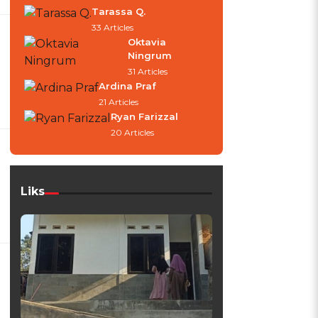
Tarassa Q.
33 Articles
Oktavia
Ningrum
31 Articles
Ardina Praf
21 Articles
Ryan Farizzal
20 Articles
Liks