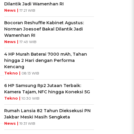
Dilantik Jadi Wamenhan RI
News |
17:21 WIB
Bocoran Reshuffle Kabinet Agustus:
Norman Joesoef Bakal Dilantik Jadi
Wamenhan RI
News |
17:49 WIB
4 HP Murah Baterai 7000 mAh, Tahan
hingga 2 Hari dengan Performa
Kencang
Tekno |
08:13 WIB
6 HP Samsung Rp2 Jutaan Terbaik:
Kamera Tajam, NFC hingga Koneksi 5G
Tekno |
10:30 WIB
Rumah Lansia 82 Tahun Dieksekusi PN
Jakbar Meski Masih Sengketa
News |
19:31 WIB