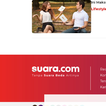
Ini Mak
Lifestyl
Red
Ko
Ten
Kar