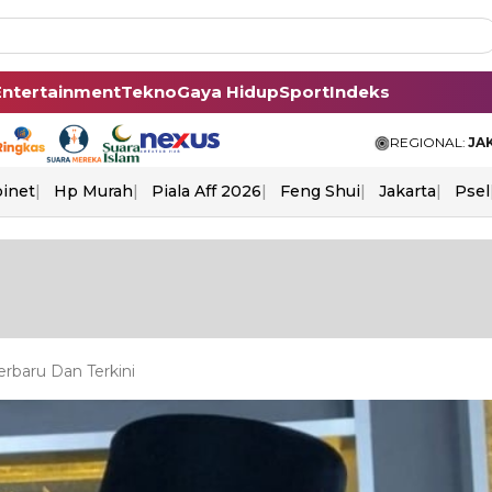
Entertainment
Tekno
Gaya Hidup
Sport
Indeks
REGIONAL:
JA
binet
Hp Murah
Piala Aff 2026
Feng Shui
Jakarta
Psel
rbaru Dan Terkini