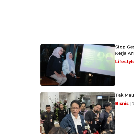
Stop Ge
Kerja An
Lifestyl
Tak Mau 
Bisnis
| 