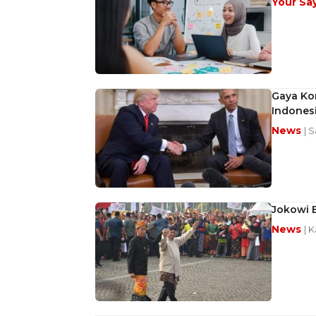
Your Sa
Gaya Kom
Indones
News
| S
Jokowi B
News
| 