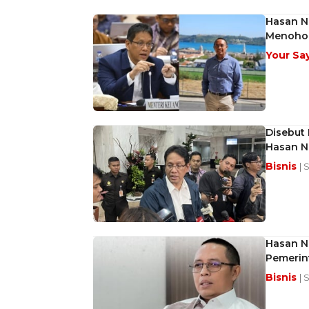
Hasan N
Menoho
Your Sa
Disebut
Hasan N
Bisnis
| 
Hasan N
Pemerin
Bisnis
| 