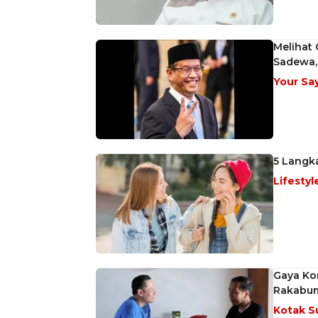
Melihat
Sadewa, 
Your Sa
5 Langk
Lifestyl
Gaya Kom
Rakabum
Kotak S