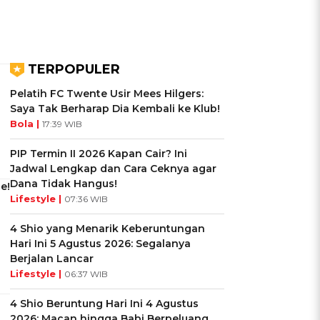
TERPOPULER
Pelatih FC Twente Usir Mees Hilgers:
Saya Tak Berharap Dia Kembali ke Klub!
Bola |
17:39 WIB
PIP Termin II 2026 Kapan Cair? Ini
Jadwal Lengkap dan Cara Ceknya agar
Dana Tidak Hangus!
e!
Lifestyle |
07:36 WIB
4 Shio yang Menarik Keberuntungan
Hari Ini 5 Agustus 2026: Segalanya
Berjalan Lancar
Lifestyle |
06:37 WIB
4 Shio Beruntung Hari Ini 4 Agustus
2026: Macan hingga Babi Berpeluang