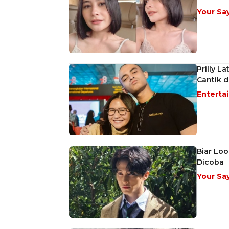
Your Sa
Prilly L
Cantik d
Enterta
Biar Loo
Dicoba
Your Sa