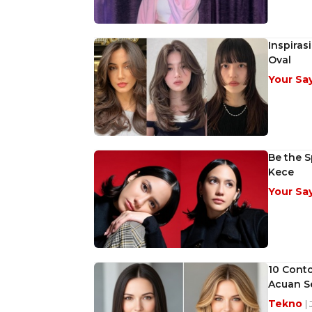
Inspira
Oval
Your Sa
Be the S
Kece
Your Sa
10 Conto
Acuan S
Tekno
|