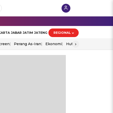
KARTA
JABAR
JATIM
JATENG
REGIONAL
›
creen
Perang As-Iran
Ekonomi
Hut Ri