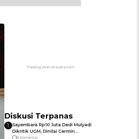
Diskusi Terpanas
Sayembara Rp10 Juta Dedi Mulyadi
1
Dikritik UGM, Dinilai Cermin
Gagalnya Negara Jamin Keamanan
6 Komentar