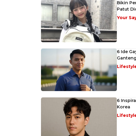
Bikin Pe
Patut D
Your Sa
6 Ide Ga
Ganteng
Lifestyl
6 Inspir
Korea
Lifestyl