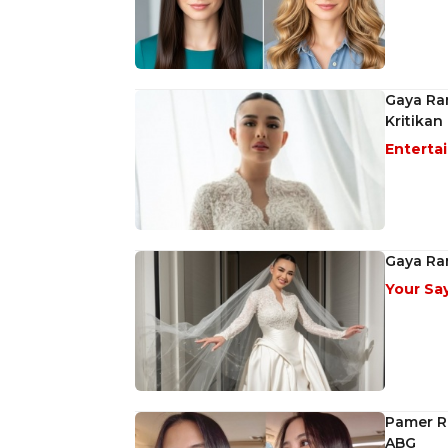
Gaya Ra
Kritikan
Enterta
Gaya Ra
Your Sa
Pamer Ra
ABG