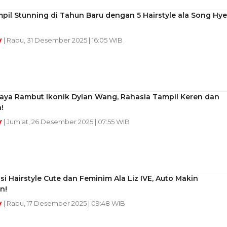
pil Stunning di Tahun Baru dengan 5 Hairstyle ala Song Hye
y
| Rabu, 31 Desember 2025 | 16:05 WIB
Gaya Rambut Ikonik Dylan Wang, Rahasia Tampil Keren dan
!
y
| Jum'at, 26 Desember 2025 | 07:55 WIB
asi Hairstyle Cute dan Feminim Ala Liz IVE, Auto Makin
n!
y
| Rabu, 17 Desember 2025 | 09:48 WIB