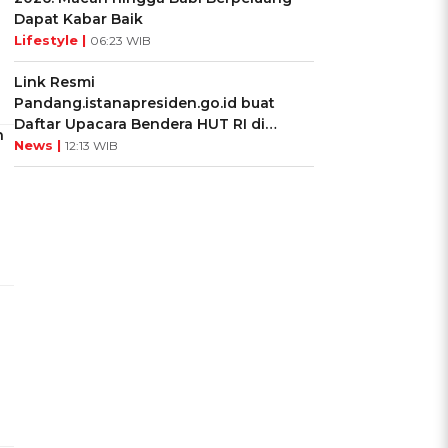
Dapat Kabar Baik
Lifestyle |
06:23 WIB
Link Resmi
Pandang.istanapresiden.go.id buat
Daftar Upacara Bendera HUT RI di
h
Istana Negara
News |
12:13 WIB