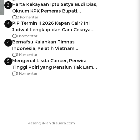
Harta Kekayaan Iptu Setya Budi Dias,
2
Oknum KPK Pemeras Bupati
Pemalang
2 Komentar
PIP Termin II 2026 Kapan Cair? Ini
3
Jadwal Lengkap dan Cara Ceknya
agar Dana Tidak Hangus!
1 Komentar
Bernafsu Kalahkan Timnas
4
Indonesia, Pelatih Vietnam
Berencana Pakai Jimat di Pakansari
1 Komentar
Mengenal Lisda Cancer, Perwira
5
Tinggi Polri yang Pensiun Tak Lama
Usai Jadi Brigjen
1 Komentar