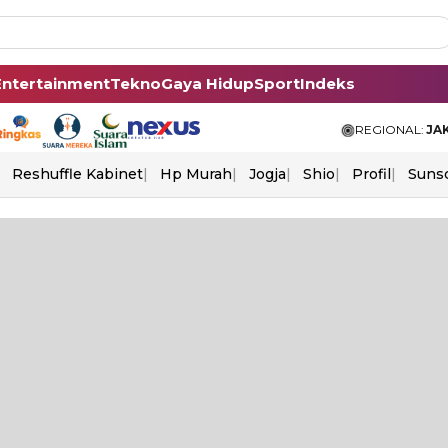
Entertainment
Tekno
Gaya Hidup
Sport
Indeks
REGIONAL:
JA
Reshuffle Kabinet
Hp Murah
Jogja
Shio
Profil
Suns