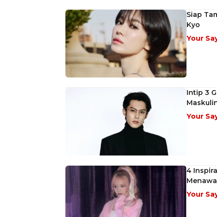
Siap Tam
Kyo
Your Sa
Intip 3 
Maskulin
Your Sa
4 Inspir
Menawa
Your Sa