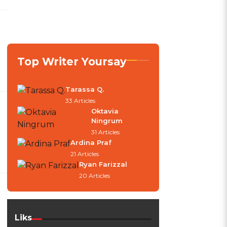
Top Writer Yoursay
Tarassa Q.
33 Articles
Oktavia
Ningrum
31 Articles
Ardina Praf
21 Articles
Ryan Farizzal
20 Articles
Liks