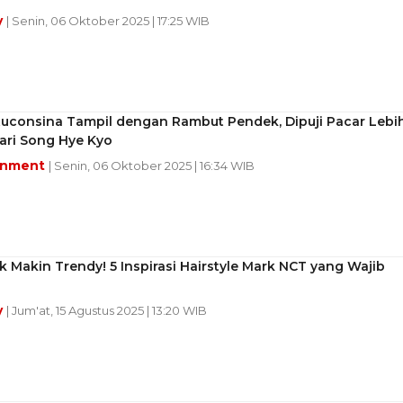
y
| Senin, 06 Oktober 2025 | 17:25 WIB
atuconsina Tampil dengan Rambut Pendek, Dipuji Pacar Lebi
ari Song Hye Kyo
inment
| Senin, 06 Oktober 2025 | 16:34 WIB
k Makin Trendy! 5 Inspirasi Hairstyle Mark NCT yang Wajib
y
| Jum'at, 15 Agustus 2025 | 13:20 WIB