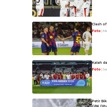
Clash o
Foto
| M
Kalah da
Foto
| S
Petir Bi
GBK Dit