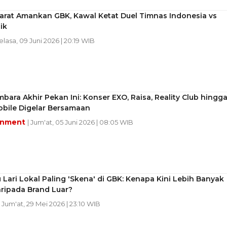
arat Amankan GBK, Kawal Ketat Duel Timnas Indonesia vs
ik
Selasa, 09 Juni 2026 | 20:19 WIB
ara Akhir Pekan Ini: Konser EXO, Raisa, Reality Club hingg
bile Digelar Bersamaan
inment
| Jum'at, 05 Juni 2026 | 08:05 WIB
 Lari Lokal Paling 'Skena' di GBK: Kenapa Kini Lebih Banyak
daripada Brand Luar?
| Jum'at, 29 Mei 2026 | 23:10 WIB