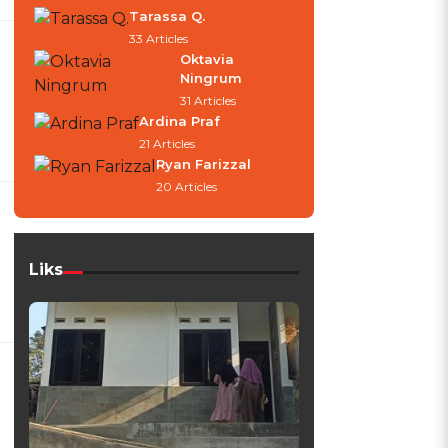
Tarassa Q.
33 Articles
Oktavia
Ningrum
31 Articles
Ardina Praf
21 Articles
Ryan Farizzal
20 Articles
a
Liks