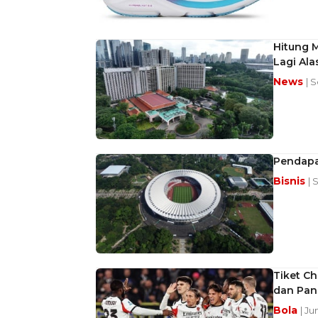
Hitung M
Lagi Al
News
| 
Pendapa
Bisnis
| 
Tiket Ch
dan Pan
Bola
| Ju