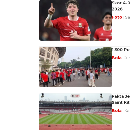
Skor 4-0
2026
Foto
| S
1.300 P
Bola
| Ju
Fakta Je
Saint Ki
Bola
| Ka