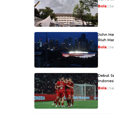
Bola
| Se
John He
Riuh Ma
Bola
| Se
Debut Se
Indones
Bola
| Sa