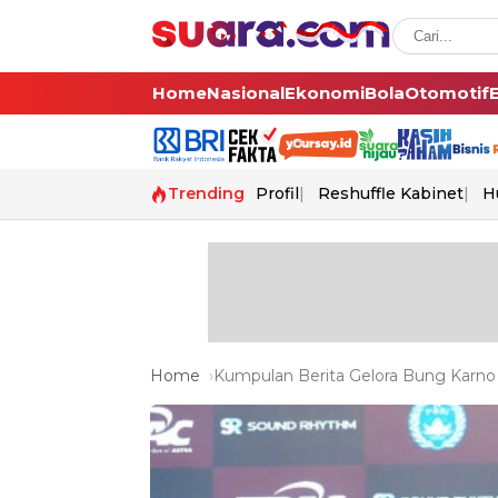
Home
Nasional
Ekonomi
Bola
Otomotif
Trending
Profil
Reshuffle Kabinet
H
Home
Kumpulan Berita Gelora Bung Karno 