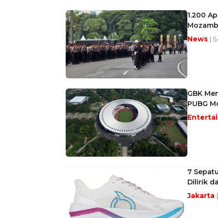
1.200 Ap
Mozamb
News
| 
GBK Memb
PUBG Mo
Enterta
7 Sepatu
Dilirik 
Jakarta