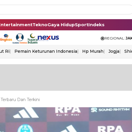
Entertainment
Tekno
Gaya Hidup
Sport
Indeks
REGIONAL:
JA
ut Ri
Pemain Keturunan Indonesia
Hp Murah
Jogja
Shi
Terbaru Dan Terkini