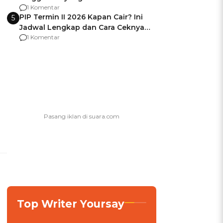
Usai Jadi Brigjen
1 Komentar
PIP Termin II 2026 Kapan Cair? Ini
5
Jadwal Lengkap dan Cara Ceknya
agar Dana Tidak Hangus!
1 Komentar
Top Writer Yoursay