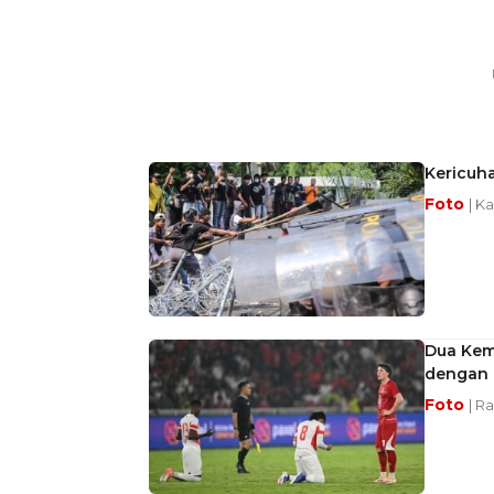
Kericuh
Foto
| K
Dua Kem
dengan 
Foto
| R