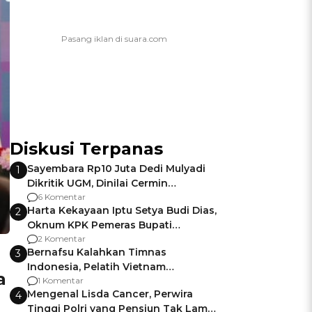
Diskusi Terpanas
Sayembara Rp10 Juta Dedi Mulyadi
1
Dikritik UGM, Dinilai Cermin
Gagalnya Negara Jamin Keamanan
6 Komentar
Harta Kekayaan Iptu Setya Budi Dias,
2
Oknum KPK Pemeras Bupati
Pemalang
2 Komentar
Bernafsu Kalahkan Timnas
3
Indonesia, Pelatih Vietnam
a
Berencana Pakai Jimat di Pakansari
1 Komentar
Mengenal Lisda Cancer, Perwira
4
Tinggi Polri yang Pensiun Tak Lama