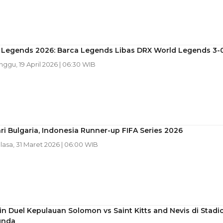
f Legends 2026: Barca Legends Libas DRX World Legends 3-
inggu, 19 April 2026 | 06:30 WIB
ri Bulgaria, Indonesia Runner-up FIFA Series 2026
elasa, 31 Maret 2026 | 06:00 WIB
kin Duel Kepulauan Solomon vs Saint Kitts and Nevis di Stadi
unda