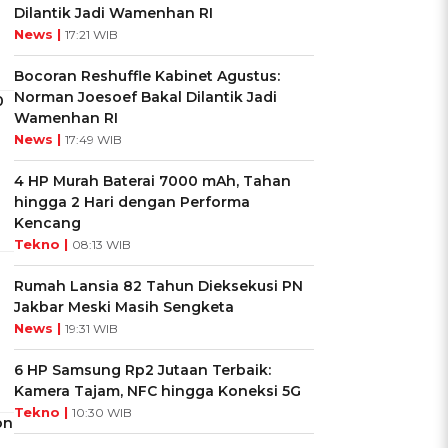
Dilantik Jadi Wamenhan RI
News |
17:21 WIB
Bocoran Reshuffle Kabinet Agustus:
Norman Joesoef Bakal Dilantik Jadi
0
Wamenhan RI
News |
17:49 WIB
4 HP Murah Baterai 7000 mAh, Tahan
hingga 2 Hari dengan Performa
Kencang
Tekno |
08:13 WIB
Rumah Lansia 82 Tahun Dieksekusi PN
Jakbar Meski Masih Sengketa
News |
19:31 WIB
6 HP Samsung Rp2 Jutaan Terbaik:
Kamera Tajam, NFC hingga Koneksi 5G
Tekno |
10:30 WIB
on