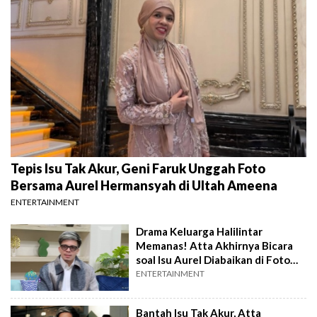
Tepis Isu Tak Akur, Geni Faruk Unggah Foto
Bersama Aurel Hermansyah di Ultah Ameena
ENTERTAINMENT
Drama Keluarga Halilintar
Memanas! Atta Akhirnya Bicara
soal Isu Aurel Diabaikan di Foto
Keluarga
ENTERTAINMENT
Bantah Isu Tak Akur, Atta