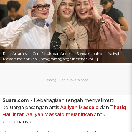
Reza Artamevia, Geni Faruk, dan Angelina Sondakh bahagia Aaliyah
Massaid melahirkan. [Instagram/@angelinasondakh09]
Suara.com -
Kebahagiaan tengah menyelimuti
keluarga pasangan artis
Aaliyah Massaid
dan
Thariq
Halilintar
.
Aaliyah Massaid melahirkan
anak
pertamanya.