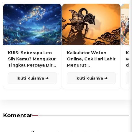
KUIS: Seberapa Leo
Kalkulator Weton
KU
Sih Kamu? Mengukur
Online, Cek Hari Lahir
ya
Tingkat Percaya Diri
Menurut
de
dan Karisma
Penanggalan Jawa
Ikuti Kuisnya ➔
Ikuti Kuisnya ➔
Komentar