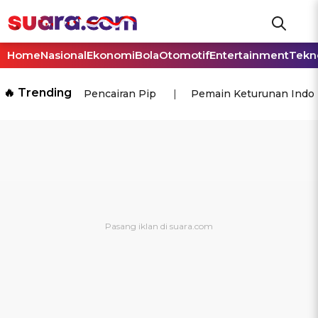
Home
Nasional
Ekonomi
Bola
Otomotif
Entertainment
Tekn
🔥 Trending
Pencairan Pip
Pemain Keturunan Indo