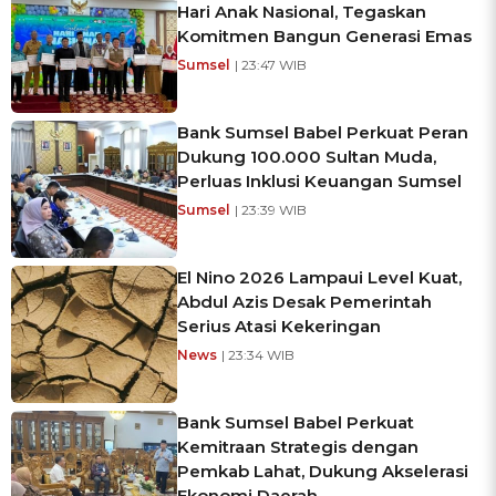
Hari Anak Nasional, Tegaskan
Komitmen Bangun Generasi Emas
Sumsel
| 23:47 WIB
Bank Sumsel Babel Perkuat Peran
Dukung 100.000 Sultan Muda,
Perluas Inklusi Keuangan Sumsel
Sumsel
| 23:39 WIB
El Nino 2026 Lampaui Level Kuat,
Abdul Azis Desak Pemerintah
Serius Atasi Kekeringan
News
| 23:34 WIB
Bank Sumsel Babel Perkuat
Kemitraan Strategis dengan
Pemkab Lahat, Dukung Akselerasi
Ekonomi Daerah