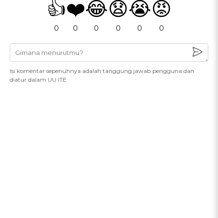
👍
❤️
😂
😧
😭
😡
0
0
0
0
0
0
Isi komentar sepenuhnya adalah tanggung jawab pengguna dan
diatur dalam UU ITE