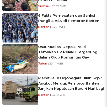
Sumsel
| 23:29 WIB
6 Fakta Pemecatan dan Sanksi
Pungli 4 ASN di Pemprov Banten
Banten
| 23:21 WIB
Usut Mutilasi Depok, Polisi
Temukan HP Pelaku Tergabung
dalam Grup Komunitas Gay
Jabar
| 23:14 WIB
Macet Jalur Bojonegara Bikin Sopir
Angkot Merugi, Pemprov Banten
Janjikan Keputusan Baru 4 Hari Lagi
Banten
| 23:10 WIB