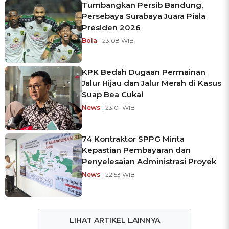
Tumbangkan Persib Bandung,
Persebaya Surabaya Juara Piala
Presiden 2026
Bola
| 23:08 WIB
KPK Bedah Dugaan Permainan
Jalur Hijau dan Jalur Merah di Kasus
Suap Bea Cukai
News
| 23:01 WIB
74 Kontraktor SPPG Minta
Kepastian Pembayaran dan
Penyelesaian Administrasi Proyek
News
| 22:53 WIB
LIHAT ARTIKEL LAINNYA