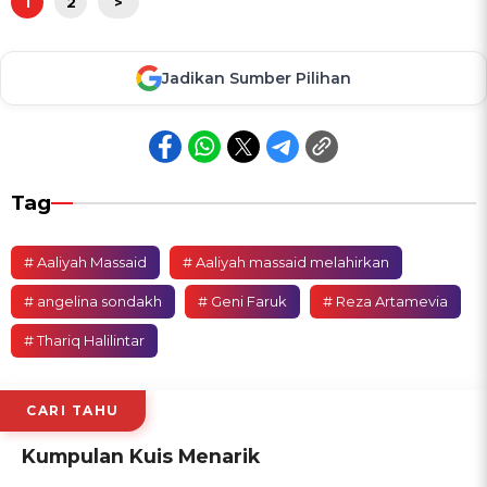
1
2
>
Jadikan Sumber Pilihan
Tag
# Aaliyah Massaid
# Aaliyah massaid melahirkan
# angelina sondakh
# Geni Faruk
# Reza Artamevia
# Thariq Halilintar
CARI TAHU
Kumpulan Kuis Menarik