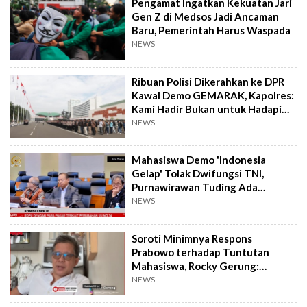
Pengamat Ingatkan Kekuatan Jari
Gen Z di Medsos Jadi Ancaman
Baru, Pemerintah Harus Waspada
NEWS
Ribuan Polisi Dikerahkan ke DPR
Kawal Demo GEMARAK, Kapolres:
Kami Hadir Bukan untuk Hadapi
Musuh!
NEWS
Mahasiswa Demo 'Indonesia
Gelap' Tolak Dwifungsi TNI,
Purnawirawan Tuding Ada
Pesanan
NEWS
Soroti Minimnya Respons
Prabowo terhadap Tuntutan
Mahasiswa, Rocky Gerung:
Kesempatan Makin Sempit
NEWS