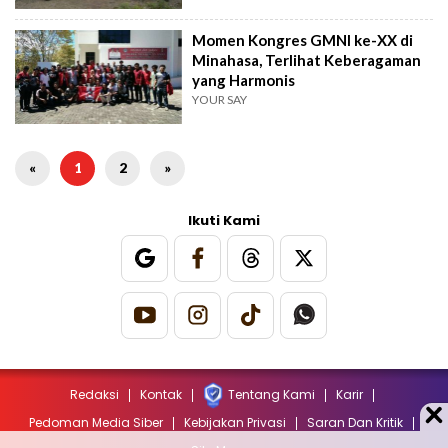
Momen Kongres GMNI ke-XX di
Minahasa, Terlihat Keberagaman
yang Harmonis
YOUR SAY
«
1
2
»
Ikuti Kami
Redaksi
Kontak
Tentang Kami
Karir
Pedoman Media Siber
Kebijakan Privasi
Saran Dan Kritik