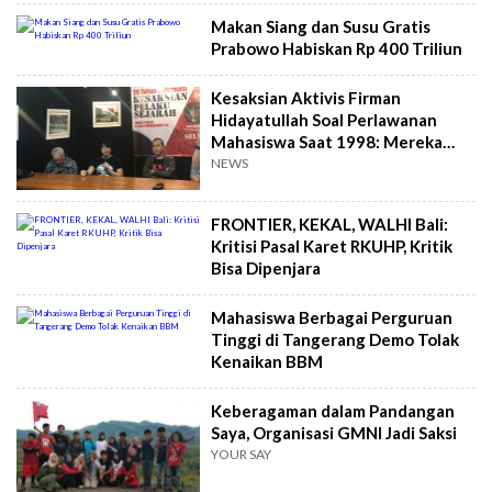
Makan Siang dan Susu Gratis
Prabowo Habiskan Rp 400 Triliun
Kesaksian Aktivis Firman
Hidayatullah Soal Perlawanan
Mahasiswa Saat 1998: Mereka
Tidak Bergerak Sendiri
NEWS
FRONTIER, KEKAL, WALHI Bali:
Kritisi Pasal Karet RKUHP, Kritik
Bisa Dipenjara
Mahasiswa Berbagai Perguruan
Tinggi di Tangerang Demo Tolak
Kenaikan BBM
Keberagaman dalam Pandangan
Saya, Organisasi GMNI Jadi Saksi
YOUR SAY