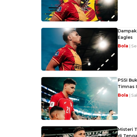
Dampak 
Eagles
Bola
| Se
PSSI Bu
Timnas 
Bola
| Sa
Misteri 
di Teng