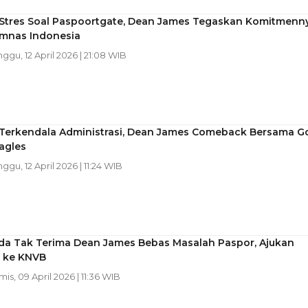
Stres Soal Paspoortgate, Dean James Tegaskan Komitmenn
imnas Indonesia
nggu, 12 April 2026 | 21:08 WIB
Terkendala Administrasi, Dean James Comeback Bersama G
agles
nggu, 12 April 2026 | 11:24 WIB
da Tak Terima Dean James Bebas Masalah Paspor, Ajukan
 ke KNVB
mis, 09 April 2026 | 11:36 WIB