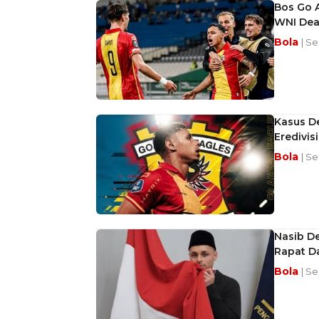
Bos Go 
WNI Dea
Bola
| Se
Kasus D
Eredivis
Bola
| Se
Nasib De
Rapat Da
Bola
| Se