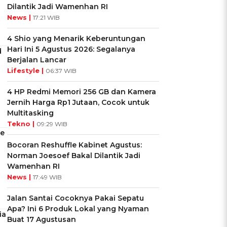
Dilantik Jadi Wamenhan RI
News |
17:21 WIB
4 Shio yang Menarik Keberuntungan
Hari Ini 5 Agustus 2026: Segalanya
d
Berjalan Lancar
Lifestyle |
06:37 WIB
4 HP Redmi Memori 256 GB dan Kamera
Jernih Harga Rp1 Jutaan, Cocok untuk
Multitasking
Tekno |
09:29 WIB
ke
Bocoran Reshuffle Kabinet Agustus:
Norman Joesoef Bakal Dilantik Jadi
Wamenhan RI
News |
17:49 WIB
Jalan Santai Cocoknya Pakai Sepatu
Apa? Ini 6 Produk Lokal yang Nyaman
ia
Buat 17 Agustusan