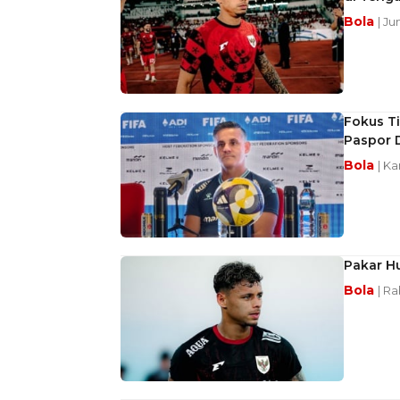
Bola
| Ju
Fokus T
Paspor 
Bola
| Ka
Pakar H
Bola
| Ra