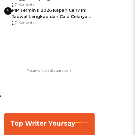
Usai Jadi Brigjen
1 Komentar
PIP Termin II 2026 Kapan Cair? Ini
5
Jadwal Lengkap dan Cara Ceknya
agar Dana Tidak Hangus!
1 Komentar
s
s
Top Writer Yoursay