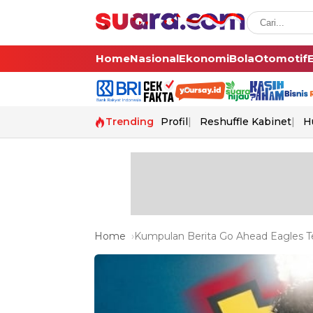
Home
Nasional
Ekonomi
Bola
Otomotif
Trending
Profil
Reshuffle Kabinet
H
Home
Kumpulan Berita Go Ahead Eagles Te