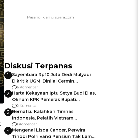
Diskusi Terpanas
Sayembara Rp10 Juta Dedi Mulyadi
1
Dikritik UGM, Dinilai Cermin
Gagalnya Negara Jamin Keamanan
6 Komentar
Harta Kekayaan Iptu Setya Budi Dias,
2
Oknum KPK Pemeras Bupati
Pemalang
2 Komentar
Bernafsu Kalahkan Timnas
3
Indonesia, Pelatih Vietnam
k
Berencana Pakai Jimat di Pakansari
1 Komentar
Mengenal Lisda Cancer, Perwira
4
Tinggi Polri yang Pensiun Tak Lama