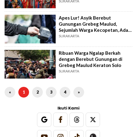
Kue Keranjang
SURAKARTA
Apes Lur! Asyik Berebut
Gunungan Grebeg Maulud,
Sejumlah Warga Kecopetan, Ada
yang Kehilangan Ponsel
SURAKARTA
Ribuan Warga Ngalap Berkah
dengan Berebut Gunungan di
Grebeg Maulud Keraton Solo
SURAKARTA
«
1
2
3
4
»
Ikuti Kami