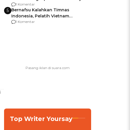
agar Dana Tidak Hangus!
1 Komentar
Bernafsu Kalahkan Timnas
5
Indonesia, Pelatih Vietnam
Berencana Pakai Jimat di Pakansari
1 Komentar
i
Top Writer Yoursay