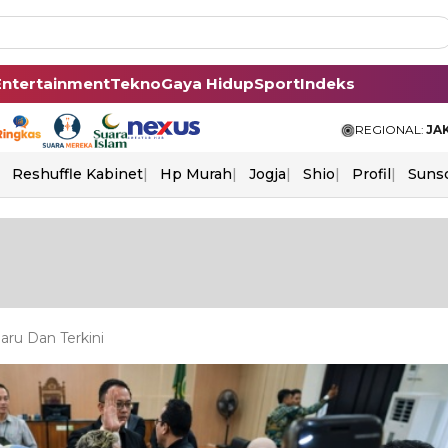
Entertainment
Tekno
Gaya Hidup
Sport
Indeks
REGIONAL:
JA
Reshuffle Kabinet
Hp Murah
Jogja
Shio
Profil
Suns
aru Dan Terkini