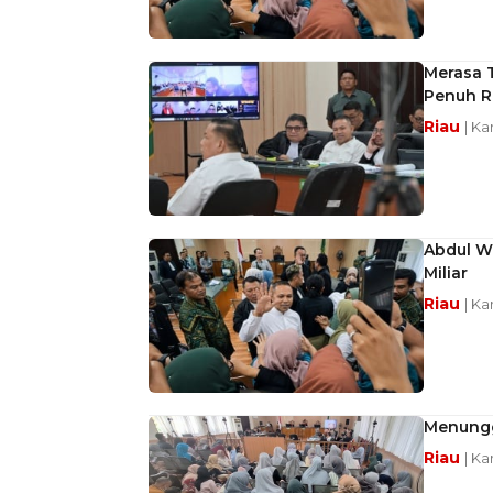
Merasa T
Penuh R
Riau
| Ka
Abdul W
Miliar
Riau
| Ka
Menungg
Riau
| Ka