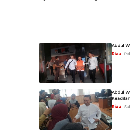
Abdul W
Riau
| Ra
Abdul Wa
Keadila
Riau
| Sa