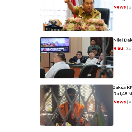
News
| 
Nilai Da
Riau
| Se
Jaksa K
Rp1,45 Mi
News
| 