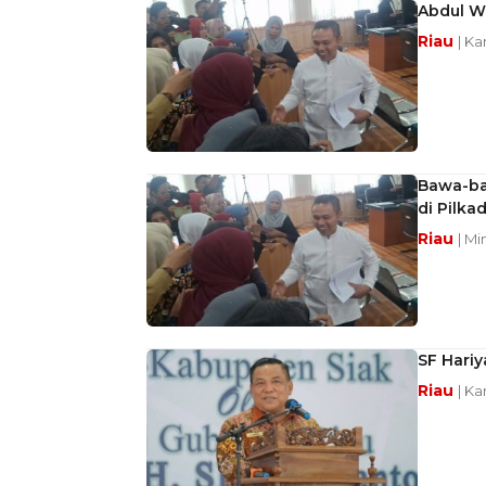
Abdul Wa
Riau
| Ka
Bawa-ba
di Pilka
Riau
| Mi
SF Hariy
Riau
| Ka