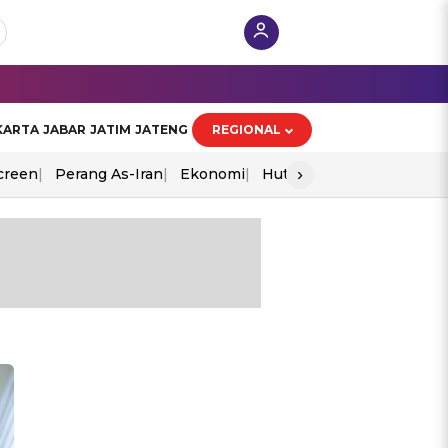
KARTA
JABAR
JATIM
JATENG
REGIONAL
›
creen
Perang As-Iran
Ekonomi
Hut Ri