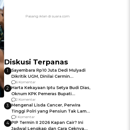
Diskusi Terpanas
Sayembara Rp10 Juta Dedi Mulyadi
1
Dikritik UGM, Dinilai Cermin
Gagalnya Negara Jamin Keamanan
6 Komentar
Harta Kekayaan Iptu Setya Budi Dias,
2
Oknum KPK Pemeras Bupati
Pemalang
2 Komentar
Mengenal Lisda Cancer, Perwira
3
Tinggi Polri yang Pensiun Tak Lama
Usai Jadi Brigjen
1 Komentar
PIP Termin II 2026 Kapan Cair? Ini
4
Jadwal Lengkap dan Cara Ceknya