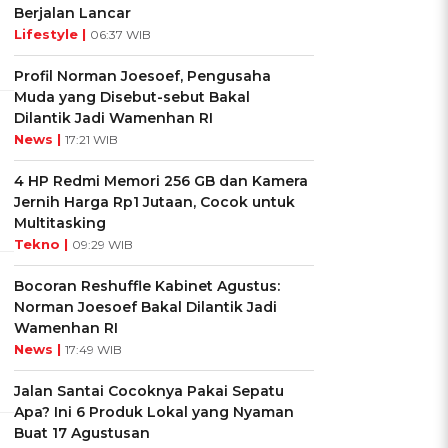
Berjalan Lancar
Lifestyle |
06:37 WIB
Profil Norman Joesoef, Pengusaha
Muda yang Disebut-sebut Bakal
Dilantik Jadi Wamenhan RI
News |
17:21 WIB
4 HP Redmi Memori 256 GB dan Kamera
Jernih Harga Rp1 Jutaan, Cocok untuk
Multitasking
Tekno |
09:29 WIB
Bocoran Reshuffle Kabinet Agustus:
Norman Joesoef Bakal Dilantik Jadi
Wamenhan RI
News |
17:49 WIB
Jalan Santai Cocoknya Pakai Sepatu
Apa? Ini 6 Produk Lokal yang Nyaman
Buat 17 Agustusan