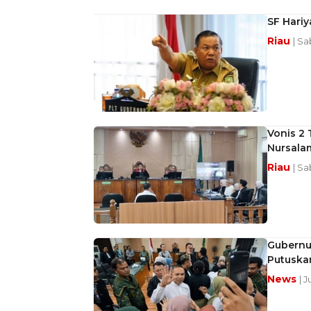
SF Hariy
Riau
| Sa
Vonis 2 
Nursala
Riau
| Sa
Gubernu
Putuska
News
| J