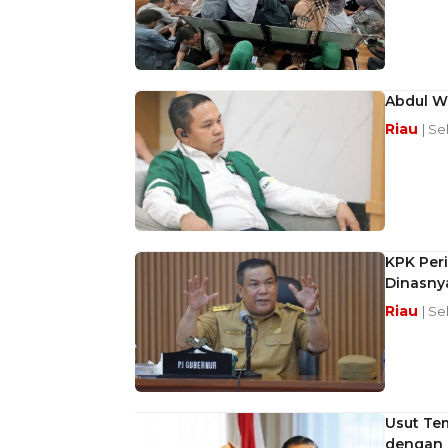
Abdul W
Riau
| Se
KPK Peri
Dinasny
Riau
| Se
Usut Te
dengan 