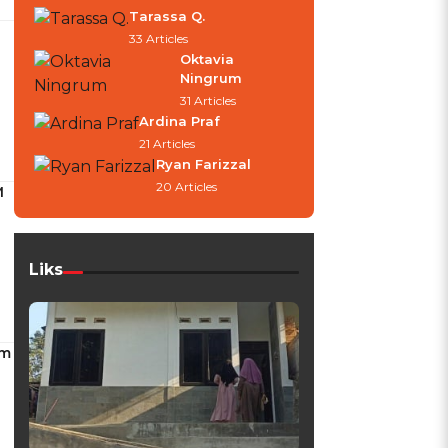
Tarassa Q.
33 Articles
Oktavia
Ningrum
31 Articles
Ardina Praf
21 Articles
Ryan Farizzal
20 Articles
M
Liks
um