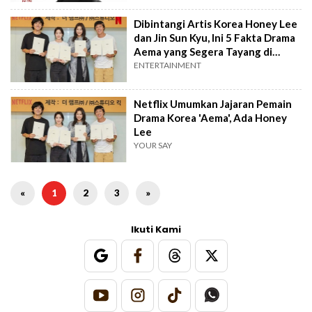
Dibintangi Artis Korea Honey Lee
dan Jin Sun Kyu, Ini 5 Fakta Drama
Aema yang Segera Tayang di
Netflix
ENTERTAINMENT
Netflix Umumkan Jajaran Pemain
Drama Korea 'Aema', Ada Honey
Lee
YOUR SAY
«
1
2
3
»
Ikuti Kami