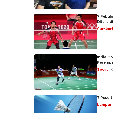
7 Pebulu
Ditulis 
Surakar
India O
Perempa
Sport
| 
7 Pesert
Lampu