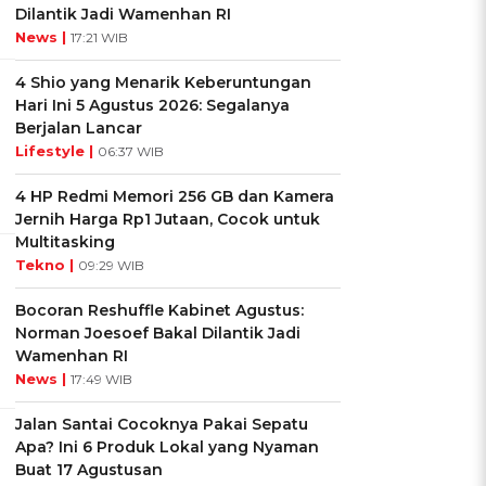
Dilantik Jadi Wamenhan RI
News |
17:21 WIB
4 Shio yang Menarik Keberuntungan
Hari Ini 5 Agustus 2026: Segalanya
Berjalan Lancar
Lifestyle |
06:37 WIB
4 HP Redmi Memori 256 GB dan Kamera
Jernih Harga Rp1 Jutaan, Cocok untuk
Multitasking
Tekno |
09:29 WIB
Bocoran Reshuffle Kabinet Agustus:
Norman Joesoef Bakal Dilantik Jadi
Wamenhan RI
News |
17:49 WIB
Jalan Santai Cocoknya Pakai Sepatu
Apa? Ini 6 Produk Lokal yang Nyaman
Buat 17 Agustusan