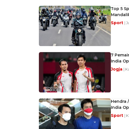
Top 5 Sp
Mandali
Sport
| 
7 Pemai
India O
Jogja
| K
Hendra 
India O
Sport
| 