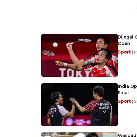
Dijegal 
Open
Sport
| 
India Op
Final
Sport
| 
Waspada