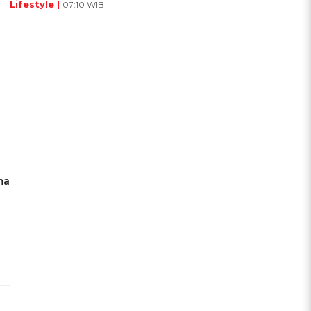
Lifestyle |
07:10 WIB
ma