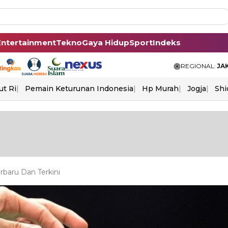
Entertainment
Tekno
Gaya Hidup
Sport
Indeks
REGIONAL:
JA
ut Ri
Pemain Keturunan Indonesia
Hp Murah
Jogja
Shi
rbaru Dan Terkini