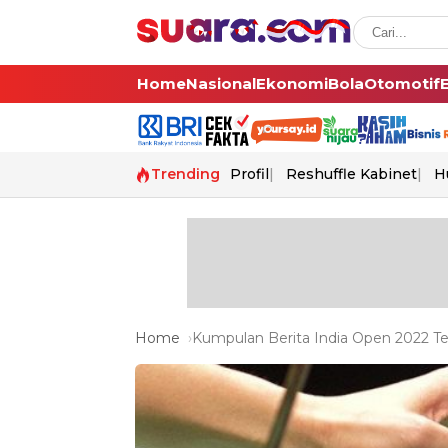
Home
Nasional
Ekonomi
Bola
Otomotif
Trending
Profil
Reshuffle Kabinet
H
Home
Kumpulan Berita India Open 2022 Te