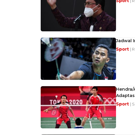
Sport
| 
Jadwal I
Sport
| 
Hendra/
Adaptas
Sport
| 