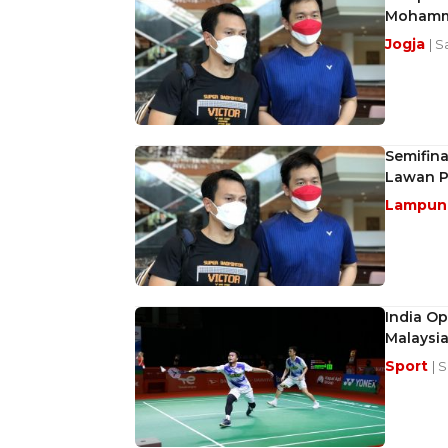
Mohamma
Jogja
| S
Semifin
Lawan P
Lampu
India O
Malaysia
Sport
| 