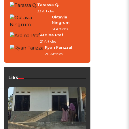
Tarassa Q.
33 Articles
Oktavia
Ningrum
31 Articles
Ardina Praf
21 Articles
Ryan Farizzal
20 Articles
Liks