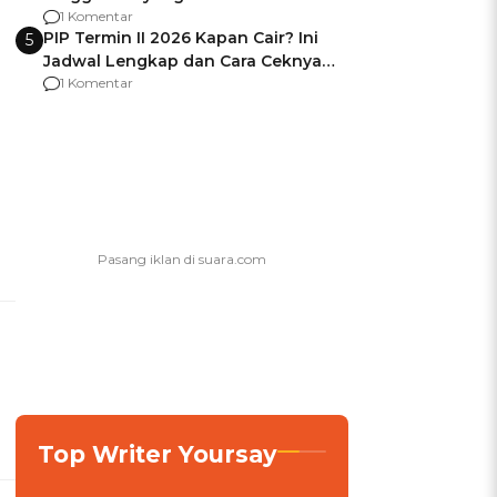
Usai Jadi Brigjen
1 Komentar
PIP Termin II 2026 Kapan Cair? Ini
5
Jadwal Lengkap dan Cara Ceknya
agar Dana Tidak Hangus!
1 Komentar
Top Writer Yoursay