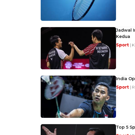
Jadwal I
Kedua
Sport
| 
India O
Sport
| 
Top 5 Sp