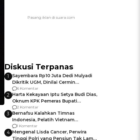
Diskusi Terpanas
Sayembara Rp10 Juta Dedi Mulyadi
1
Dikritik UGM, Dinilai Cermin
Gagalnya Negara Jamin Keamanan
6 Komentar
Harta Kekayaan Iptu Setya Budi Dias,
2
Oknum KPK Pemeras Bupati
Pemalang
2 Komentar
Bernafsu Kalahkan Timnas
3
Indonesia, Pelatih Vietnam
Berencana Pakai Jimat di Pakansari
1 Komentar
Mengenal Lisda Cancer, Perwira
4
Tinggi Polri yang Pensiun Tak Lama