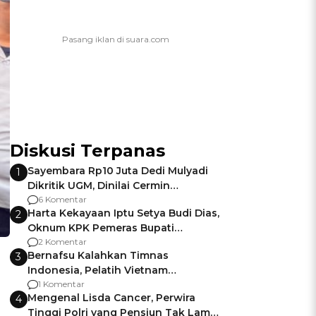
Diskusi Terpanas
Sayembara Rp10 Juta Dedi Mulyadi
1
Dikritik UGM, Dinilai Cermin
Gagalnya Negara Jamin Keamanan
6 Komentar
Harta Kekayaan Iptu Setya Budi Dias,
2
Oknum KPK Pemeras Bupati
Pemalang
2 Komentar
Bernafsu Kalahkan Timnas
3
Indonesia, Pelatih Vietnam
Berencana Pakai Jimat di Pakansari
1 Komentar
Mengenal Lisda Cancer, Perwira
4
Tinggi Polri yang Pensiun Tak Lama