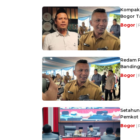
Kompak 
Bogor T
Bogor
|
Redam P
Banding
Bogor
|
Setahun
Pemkot 
Bogor
| 