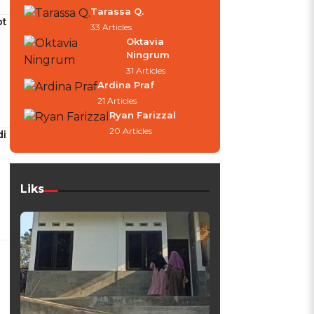
Tarassa Q.
ot
33 Articles
Oktavia
Ningrum
31 Articles
Ardina Praf
21 Articles
Ryan Farizzal
20 Articles
di
Liks