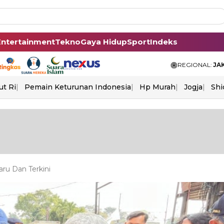
Entertainment
Tekno
Gaya Hidup
Sport
Indeks
REGIONAL:
JA
ut Ri
Pemain Keturunan Indonesia
Hp Murah
Jogja
Shi
ru Dan Terkini