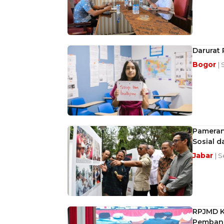
Darurat
Bogor
|
Pameran 
Sosial 
Jabar
| 
RPJMD K
Pembang