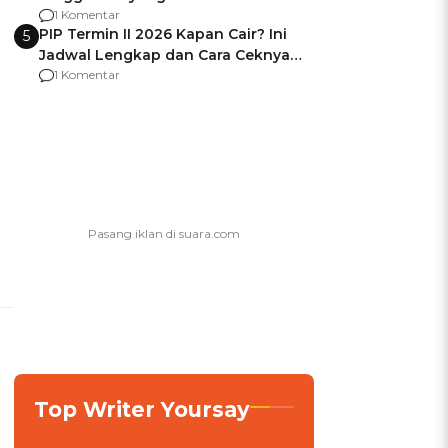
Usai Jadi Brigjen
1 Komentar
PIP Termin II 2026 Kapan Cair? Ini
5
Jadwal Lengkap dan Cara Ceknya
agar Dana Tidak Hangus!
1 Komentar
Top Writer Yoursay