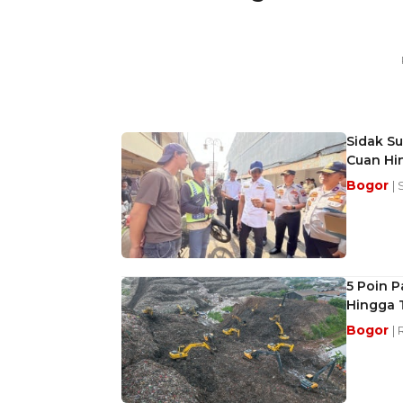
Sidak Su
Cuan Hi
Bogor
| 
5 Poin 
Hingga 
Bogor
| 