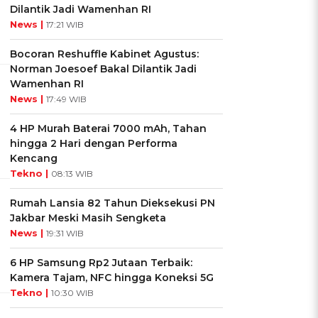
Dilantik Jadi Wamenhan RI
News |
17:21 WIB
Bocoran Reshuffle Kabinet Agustus:
Norman Joesoef Bakal Dilantik Jadi
Wamenhan RI
News |
17:49 WIB
4 HP Murah Baterai 7000 mAh, Tahan
hingga 2 Hari dengan Performa
Kencang
Tekno |
08:13 WIB
Rumah Lansia 82 Tahun Dieksekusi PN
Jakbar Meski Masih Sengketa
News |
19:31 WIB
6 HP Samsung Rp2 Jutaan Terbaik:
Kamera Tajam, NFC hingga Koneksi 5G
Tekno |
10:30 WIB