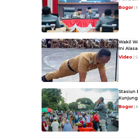
Bogor
|
Wakil W
Ini Alas
Video
| 
Stasiun
Kunjung
Bogor
| 