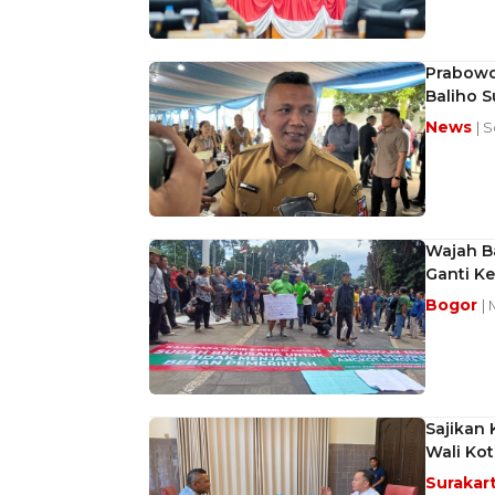
Prabowo
Baliho 
News
| 
Wajah B
Ganti K
Bogor
| 
Sajikan 
Wali Ko
Surakar