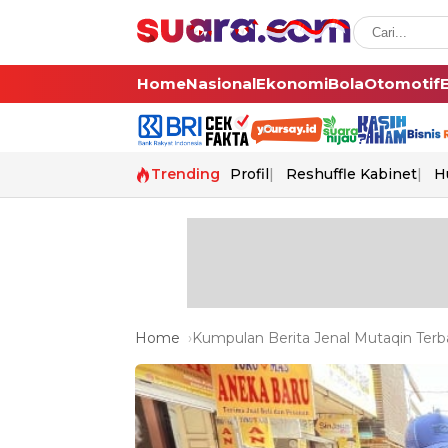
Home
Nasional
Ekonomi
Bola
Otomotif
Trending
Profil
Reshuffle Kabinet
H
Home
Kumpulan Berita Jenal Mutaqin Terba