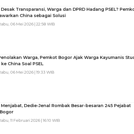
Desak Transparansi, Warga dan DPRD Hadang PSEL? Pemk
awarkan China sebagai Solusi
 Rabu, 06 Mei 2026 | 22:58 WIB
enolakan Warga, Pemkot Bogor Ajak Warga Kayumanis Stu
 ke China Soal PSEL
 Rabu, 06 Mei 2026 | 19:33 WIB
 Menjabat, Dedie-Jenal Rombak Besar-besaran 245 Pejabat
Bogor
Rabu, 11 Februari 2026 | 16:10 WIB