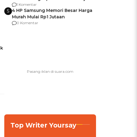
agar Dana Tidak Hangus!
1 Komentar
4 HP Samsung Memori Besar Harga
5
Murah Mulai Rp1 Jutaan
0 Komentar
ak
Top Writer Yoursay