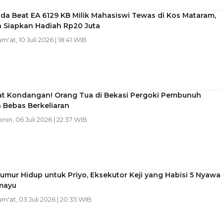
da Beat EA 6129 KB Milik Mahasiswi Tewas di Kos Mataram,
a Siapkan Hadiah Rp20 Juta
um'at, 10 Juli 2026 | 18:41 WIB
at Kondangan! Orang Tua di Bekasi Pergoki Pembunuh
 Bebas Berkeliaran
enin, 06 Juli 2026 | 22:37 WIB
umur Hidup untuk Priyo, Eksekutor Keji yang Habisi 5 Nyawa
amayu
Jum'at, 03 Juli 2026 | 20:35 WIB