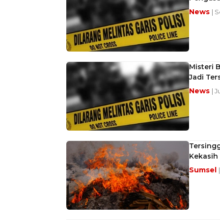
News
| 
Misteri 
Jadi Te
News
| 
Tersingg
Kekasih 
Sumsel