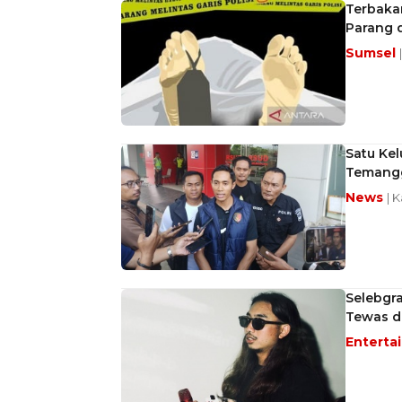
Terbaka
Parang 
Sumsel
Satu Ke
Temangg
News
| 
Selebgr
Tewas d
Enterta