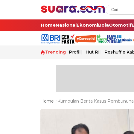
Home
Nasional
Ekonomi
Bola
Otomotif
Trending
Profil
Hut Ri
Reshuffle Ka
Home
Kumpulan Berita Kasus Pembunuhan 