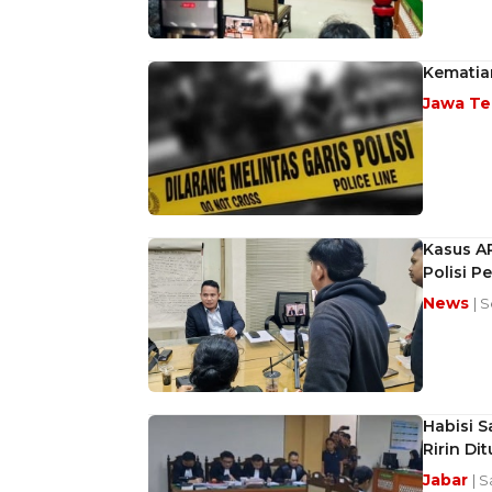
Kematian
Jawa T
Kasus A
Polisi P
News
| 
Habisi S
Ririn Di
Jabar
| S