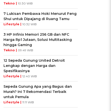
Tekno |
10:30 WIB
7 Lukisan Pembawa Hoki Menurut Feng
Shui untuk Dipajang di Ruang Tamu
Lifestyle |
10:32 WIB
3 HP Infinix Memori 256 GB dan NFC
Harga Rp1 Jutaan, Solusi Multitasking
hingga Gaming
Tekno |
09:49 WIB
12 Sepeda Gunung United Detroit
Lengkap dengan Harga dan
Spesifikasinya
Lifestyle |
12:40 WIB
Sepeda Gunung Apa yang Bagus dan
Murah? Ini 7 Rekomendasi Terbaik
untuk Pemula
Lifestyle |
11:11 WIB