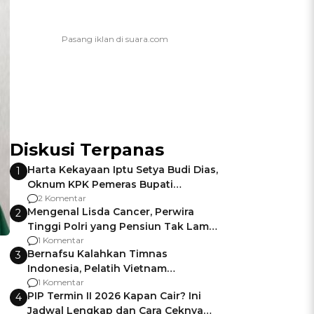
Diskusi Terpanas
Harta Kekayaan Iptu Setya Budi Dias,
1
Oknum KPK Pemeras Bupati
Pemalang
2 Komentar
Mengenal Lisda Cancer, Perwira
2
Tinggi Polri yang Pensiun Tak Lama
Usai Jadi Brigjen
1 Komentar
Bernafsu Kalahkan Timnas
3
Indonesia, Pelatih Vietnam
Berencana Pakai Jimat di Pakansari
1 Komentar
PIP Termin II 2026 Kapan Cair? Ini
4
Jadwal Lengkap dan Cara Ceknya