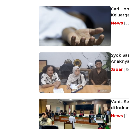
Cari Hon
Keluarg
News
| J
Syok Sa
Anaknya
Jabar
| S
Vonis Se
di Indr
News
| 