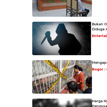
Bukan O
Diduga A
Enterta
Mengapa
Bogor
| 
Harga N
Pengusa