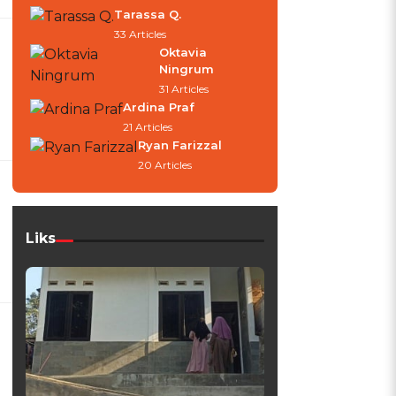
Tarassa Q.
33 Articles
Oktavia
Ningrum
31 Articles
Ardina Praf
21 Articles
Ryan Farizzal
20 Articles
Liks