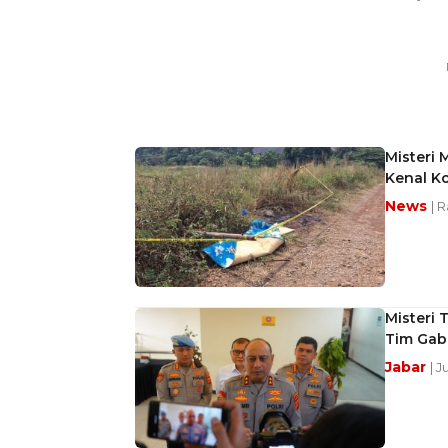
Misteri 
Kenal K
News
| 
Misteri 
Tim Ga
Jabar
| J