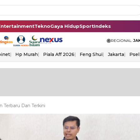
Entertainment
Tekno
Gaya Hidup
Sport
Indeks
REGIONAL:
JA
binet
Hp Murah
Piala Aff 2026
Feng Shui
Jakarta
Psel
Terbaru Dan Terkini