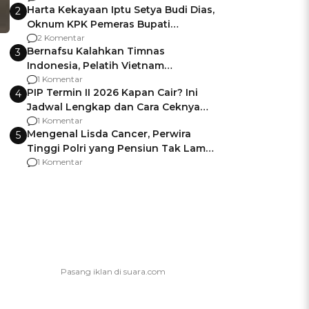
Harta Kekayaan Iptu Setya Budi Dias,
2
Oknum KPK Pemeras Bupati
Pemalang
2 Komentar
Bernafsu Kalahkan Timnas
3
Indonesia, Pelatih Vietnam
Berencana Pakai Jimat di Pakansari
1 Komentar
PIP Termin II 2026 Kapan Cair? Ini
4
Jadwal Lengkap dan Cara Ceknya
agar Dana Tidak Hangus!
1 Komentar
Mengenal Lisda Cancer, Perwira
5
Tinggi Polri yang Pensiun Tak Lama
Usai Jadi Brigjen
1 Komentar