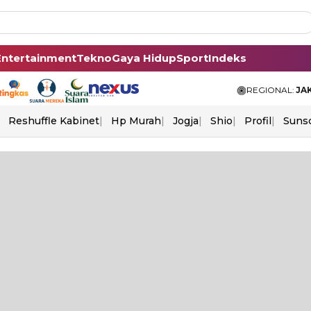
Entertainment
Tekno
Gaya Hidup
Sport
Indeks
REGIONAL:
JA
Reshuffle Kabinet
Hp Murah
Jogja
Shio
Profil
Suns