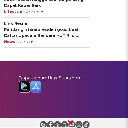
Dapat Kabar Baik
Lifestyle |
06:23 WIB
Link Resmi
Pandang.istanapresiden.go.id buat
Daftar Upacara Bendera HUT RI di
Istana Negara
News |
12:13 WIB
Dapatkan Aplikasi Suara.com