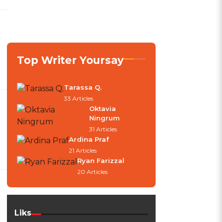
Top Writer Yoursay
Tarassa Q.
33 Articles
Oktavia
Ningrum
31 Articles
Ardina Praf
21 Articles
Ryan Farizzal
20 Articles
Liks