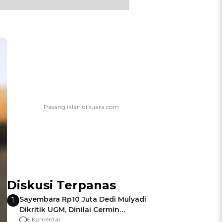
Diskusi Terpanas
Sayembara Rp10 Juta Dedi Mulyadi
1
Dikritik UGM, Dinilai Cermin
Gagalnya Negara Jamin Keamanan
6 Komentar