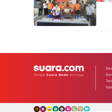
Riau
| Se
Red
Ko
Ten
Kar