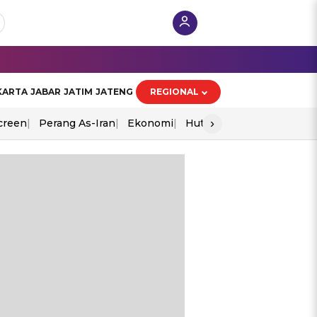
KARTA
JABAR
JATIM
JATENG
REGIONAL
›
creen
Perang As-Iran
Ekonomi
Hut Ri