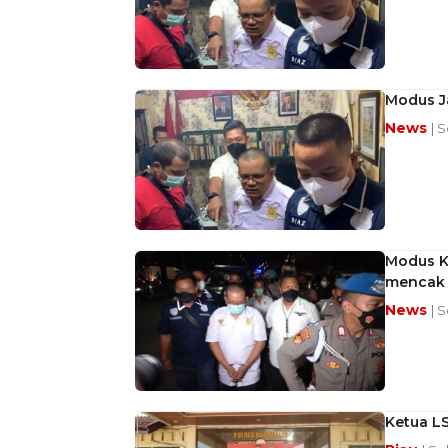
Modus Ja
News
| 
Modus K
mencak 
News
| 
Ketua L