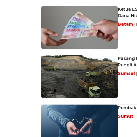
Ketua L
Dana Hi
Batam
|
Pasang 
Pungli 
Sumsel
Pembaka
Sumut
|