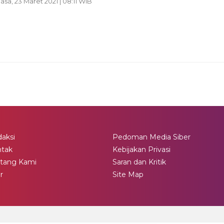
lasa, 23 Maret 2021 | 08:11 WIB
aksi
Pedoman Media Siber
ntak
Kebijakan Privasi
tang Kami
Saran dan Kritik
ir
Site Map