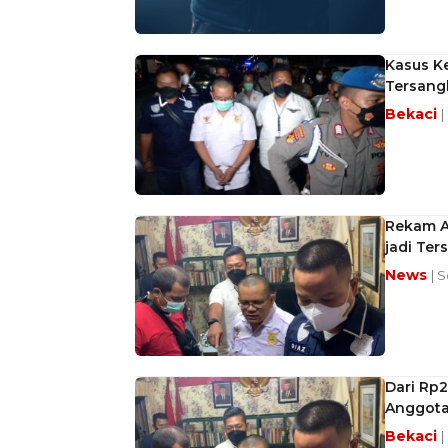
Kasus Ke
Tersang
Bekaci
|
Rekam A
jadi Ter
News
| 
Dari Rp2
Anggota
Bekaci
|