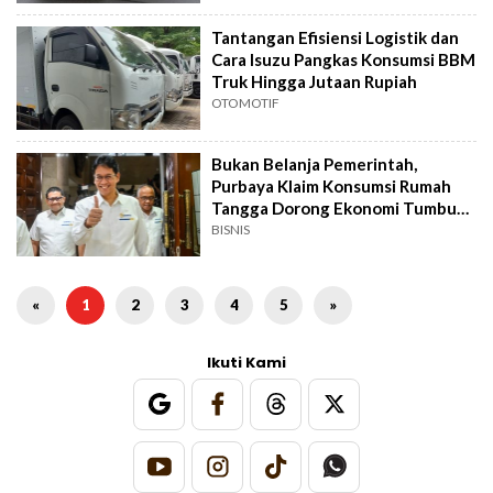
Tantangan Efisiensi Logistik dan
Cara Isuzu Pangkas Konsumsi BBM
Truk Hingga Jutaan Rupiah
OTOMOTIF
Bukan Belanja Pemerintah,
Purbaya Klaim Konsumsi Rumah
Tangga Dorong Ekonomi Tumbuh
5,61%
BISNIS
«
1
2
3
4
5
»
Ikuti Kami