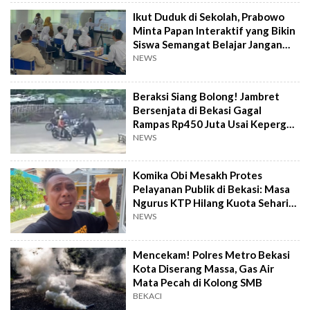
Ikut Duduk di Sekolah, Prabowo
Minta Papan Interaktif yang Bikin
Siswa Semangat Belajar Jangan
Rusak
NEWS
Beraksi Siang Bolong! Jambret
Bersenjata di Bekasi Gagal
Rampas Rp450 Juta Usai Kepergok
Warga
NEWS
Komika Obi Mesakh Protes
Pelayanan Publik di Bekasi: Masa
Ngurus KTP Hilang Kuota Sehari
10 Sih
NEWS
Mencekam! Polres Metro Bekasi
Kota Diserang Massa, Gas Air
Mata Pecah di Kolong SMB
BEKACI