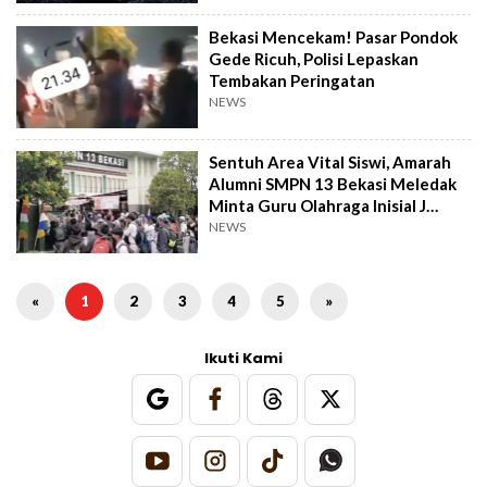
Bekasi Mencekam! Pasar Pondok
Gede Ricuh, Polisi Lepaskan
Tembakan Peringatan
NEWS
Sentuh Area Vital Siswi, Amarah
Alumni SMPN 13 Bekasi Meledak
Minta Guru Olahraga Inisial J
Dipecat
NEWS
«
1
2
3
4
5
»
Ikuti Kami