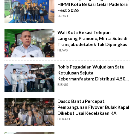
HIPMI Kota Bekasi Gelar Padelora
Fest 2026
SPORT
Wali Kota Bekasi Telepon
Langsung Pramono, Minta Subsidi
Transjabodetabek Tak Dipangkas
NEWS
Rohis Pegadaian Wujudkan Satu
Ketulusan Sejuta
Kebermanfaatan: Distribusi 4.500
Paket Daging Kurban
BISNIS
Dasco Bantu Percepat,
Pembangunan Flyover Bulak Kapal
Dikebut Usai Kecelakaan KA
BEKACI