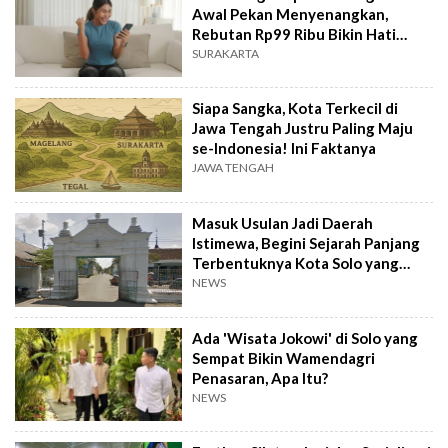
Awal Pekan Menyenangkan,
Rebutan Rp99 Ribu Bikin Hati
Gembira!
SURAKARTA
Siapa Sangka, Kota Terkecil di
Jawa Tengah Justru Paling Maju
se-Indonesia! Ini Faktanya
JAWA TENGAH
Masuk Usulan Jadi Daerah
Istimewa, Begini Sejarah Panjang
Terbentuknya Kota Solo yang
Kaya Budaya
NEWS
Ada 'Wisata Jokowi' di Solo yang
Sempat Bikin Wamendagri
Penasaran, Apa Itu?
NEWS