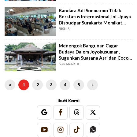
Bandara Adi Soemarmo Tidak
Berstatus Internasional, Ini Upaya
Disbudpar Surakarta Memikat
Wisatawan
BISNIS
Menengok Bangunan Cagar
Budaya Dalem Joyokusuman,
Suguhkan Suasana Asri dan Cocok
untuk Wisata Edukasi
SURAKARTA
«
1
2
3
4
5
»
Ikuti Kami