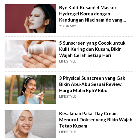
Bye Kulit Kusam! 4 Masker
Hydrogel Korea dengan
Kandungan Niacinamide yang
Bikin Wajah Glowing
YOUR SAY
5 Sunscreen yang Cocok untuk
Kulit Kering dan Kusam, Bikin
Wajah Cerah Setiap Hari
LIFESTYLE
3 Physical Sunscreen yang Gak
Bikin Abu-Abu Sesuai Review,
Harga Mulai Rp59 Ribu
LIFESTYLE
Kesalahan Pakai Day Cream
Menurut Dokter yang Bikin Wajah
Tetap Kusam
LIFESTYLE