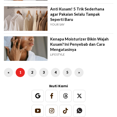
Anti Kusam! 5 Trik Sederhana
agar Pakaian Selalu Tampak
Seperti Baru
YOUR SAY
Kenapa Moisturizer Bikin Wajah
Kusam? Ini Penyebab dan Cara
Mengatasinya
LIFESTYLE
«
1
2
3
4
5
»
Ikuti Kami