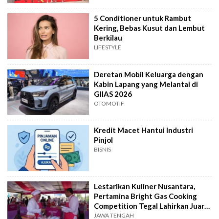
5 Conditioner untuk Rambut
Kering, Bebas Kusut dan Lembut
Berkilau
LIFESTYLE
Deretan Mobil Keluarga dengan
Kabin Lapang yang Melantai di
GIIAS 2026
OTOMOTIF
Kredit Macet Hantui Industri
Pinjol
BISNIS
Lestarikan Kuliner Nusantara,
Pertamina Bright Gas Cooking
Competition Tegal Lahirkan Juara
Baru
JAWA TENGAH