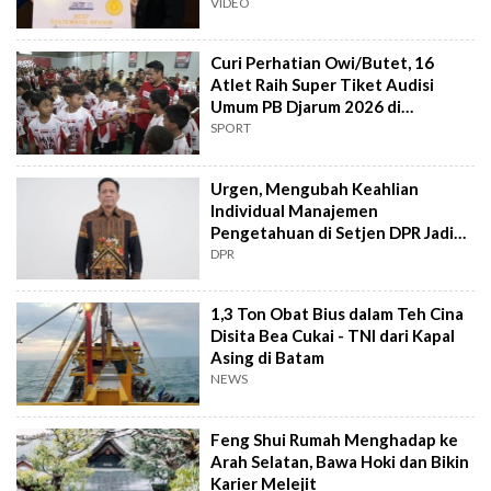
Rahard
VIDEO
Curi Perhatian Owi/Butet, 16
Atlet Raih Super Tiket Audisi
Umum PB Djarum 2026 di
Makassar
SPORT
Urgen, Mengubah Keahlian
Individual Manajemen
Pengetahuan di Setjen DPR Jadi
Kekuatan Institusional
DPR
1,3 Ton Obat Bius dalam Teh Cina
Disita Bea Cukai - TNI dari Kapal
Asing di Batam
NEWS
Feng Shui Rumah Menghadap ke
Arah Selatan, Bawa Hoki dan Bikin
Karier Melejit