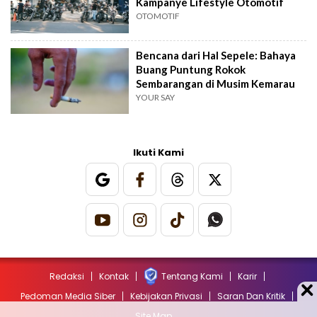
Kampanye Lifestyle Otomotif
OTOMOTIF
Bencana dari Hal Sepele: Bahaya
Buang Puntung Rokok
Sembarangan di Musim Kemarau
YOUR SAY
Ikuti Kami
Redaksi
Kontak
Tentang Kami
Karir
Pedoman Media Siber
Kebijakan Privasi
Saran Dan Kritik
Site Map