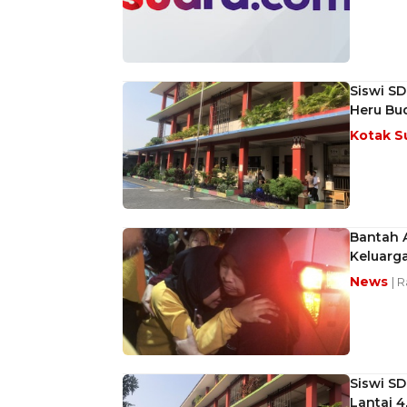
Siswi S
Heru Bu
Kotak S
Bantah A
Keluarga
News
| 
Siswi S
Lantai 4