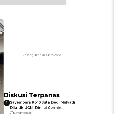
Diskusi Terpanas
Sayembara Rp10 Juta Dedi Mulyadi
1
Dikritik UGM, Dinilai Cermin
Gagalnya Negara Jamin Keamanan
6 Komentar