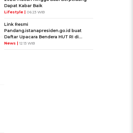
Dapat Kabar Baik
Lifestyle |
06:23 WIB
Link Resmi
Pandang.istanapresiden.go.id buat
Daftar Upacara Bendera HUT RI di
Istana Negara
News |
12:13 WIB
g