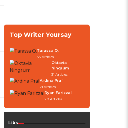
Top Writer Yoursay
Tarassa Q.
33 Articles
Oktavia
Ningrum
31 Articles
Ardina Praf
21 Articles
Ryan Farizzal
20 Articles
D
Liks