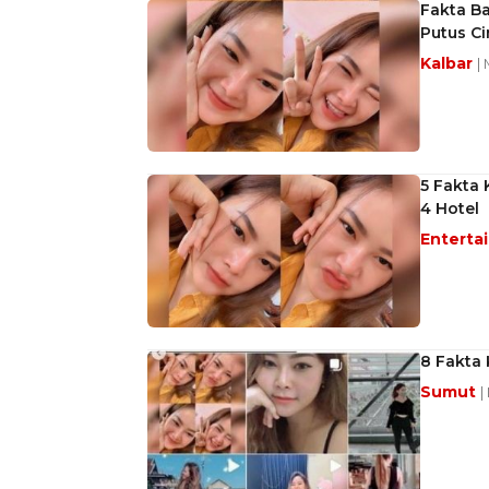
Fakta Ba
Putus Ci
Kalbar
|
5 Fakta 
4 Hotel
Enterta
8 Fakta 
Sumut
|