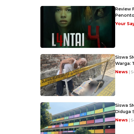
Review 
Penont
Your Sa
Siswa SM
Warga: 
News
| 
Siswa SM
Diduga S
News
| 