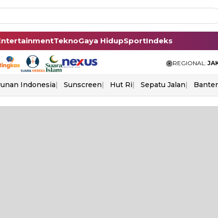
Entertainment
Tekno
Gaya Hidup
Sport
Indeks
REGIONAL:
JA
unan Indonesia
Sunscreen
Hut Ri
Sepatu Jalan
Bante