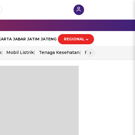
KARTA
JABAR
JATIM
JATENG
REGIONAL
›
n
Mobil Listrik
Tenaga Kesehatan
Piala Aff 2026
Ekono