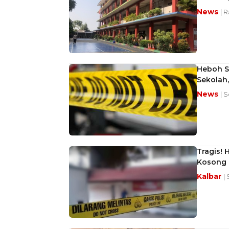
News
| 
Heboh Si
Sekolah,
News
| 
Tragis! 
Kosong
Kalbar
|