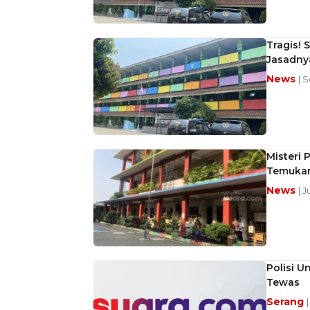
Tragis! 
Jasadnya
News
| 
Misteri 
Temukan
News
| 
Polisi U
Tewas
Serang