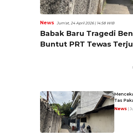
News
Jum'at, 24 April 2026 | 14:58 WIB
Babak Baru Tragedi Benh
Buntut PRT Tewas Terjun
Mencekam
Tas Pak
News
| J