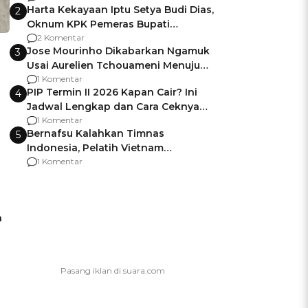
Harta Kekayaan Iptu Setya Budi Dias,
2
Oknum KPK Pemeras Bupati
Pemalang
2 Komentar
Jose Mourinho Dikabarkan Ngamuk
3
Usai Aurelien Tchouameni Menuju
Manchester United
1 Komentar
PIP Termin II 2026 Kapan Cair? Ini
4
Jadwal Lengkap dan Cara Ceknya
agar Dana Tidak Hangus!
1 Komentar
Bernafsu Kalahkan Timnas
5
Indonesia, Pelatih Vietnam
Berencana Pakai Jimat di Pakansari
1 Komentar
a