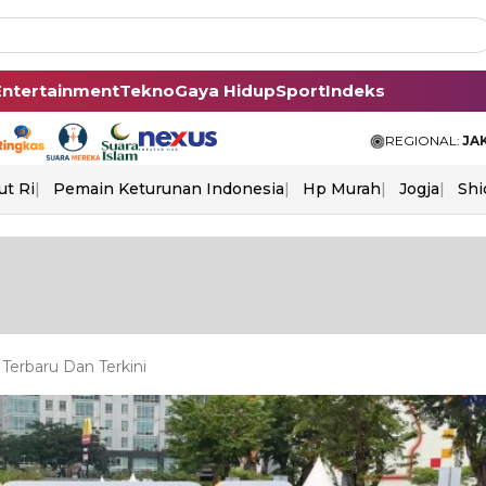
Entertainment
Tekno
Gaya Hidup
Sport
Indeks
REGIONAL:
JA
ut Ri
Pemain Keturunan Indonesia
Hp Murah
Jogja
Shi
erbaru Dan Terkini