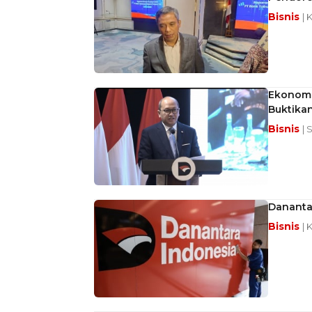
Bisnis
| 
Ekonom 
Buktikan
Bisnis
| 
Dananta
Bisnis
| 