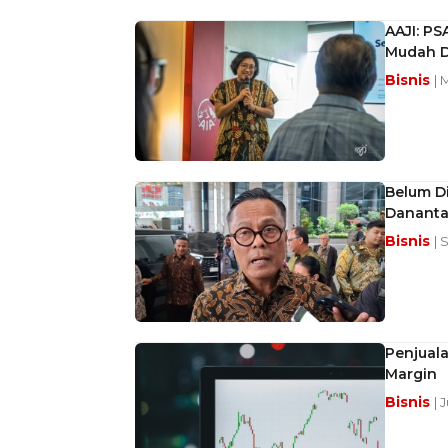
AAJI: PS
Mudah D
Bisnis
| 
Belum D
Dananta
Bisnis
| 
Penjual
Margin
Bisnis
| 