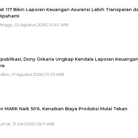
AK 117 Bikin Laporan Keuangan Asuransi Lebih Transparan d
ipahami
Minggu, 02 Agustus 2026 | 10:40 WIB
ipublikasi, Dony Oskaria Ungkap Kendala Laporan Keuanga
ra
Sabtu, 01 Agustus 2026 | 13:03 WIB
an MARK Naik 50%, Kenaikan Biaya Produksi Mulai Tekan
Jum'at, 31 Juli 2026 | 09:11 WIB