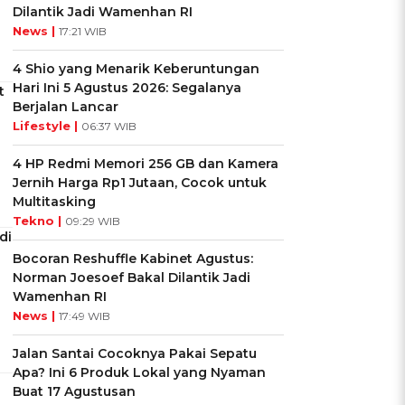
Dilantik Jadi Wamenhan RI
News |
17:21 WIB
4 Shio yang Menarik Keberuntungan
Hari Ini 5 Agustus 2026: Segalanya
t
Berjalan Lancar
Lifestyle |
06:37 WIB
4 HP Redmi Memori 256 GB dan Kamera
Jernih Harga Rp1 Jutaan, Cocok untuk
Multitasking
Tekno |
09:29 WIB
di
Bocoran Reshuffle Kabinet Agustus:
Norman Joesoef Bakal Dilantik Jadi
Wamenhan RI
News |
17:49 WIB
Jalan Santai Cocoknya Pakai Sepatu
Apa? Ini 6 Produk Lokal yang Nyaman
Buat 17 Agustusan