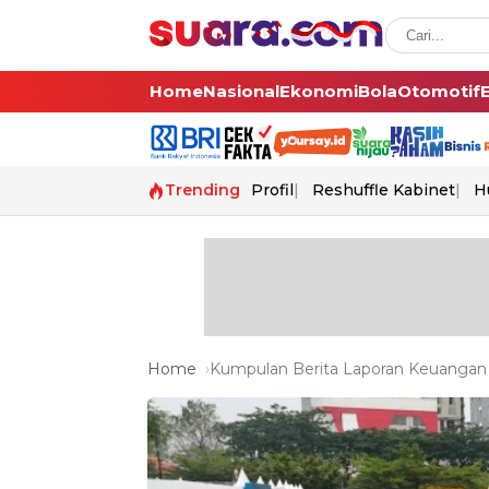
Home
Nasional
Ekonomi
Bola
Otomotif
Trending
Profil
Reshuffle Kabinet
H
Home
Kumpulan Berita Laporan Keuangan T