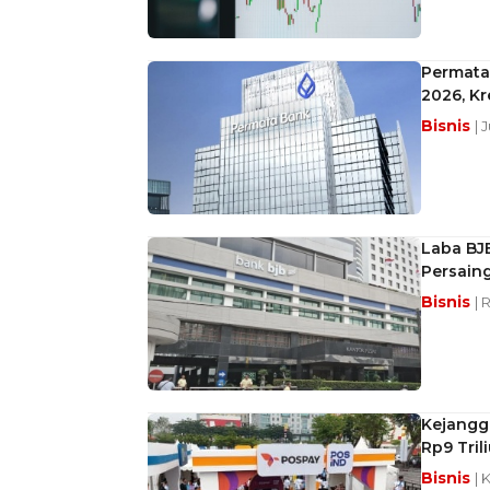
Permata
2026, Kr
Bisnis
| 
Laba BJB
Persain
Bisnis
| 
Kejangg
Rp9 Tril
Bisnis
| 