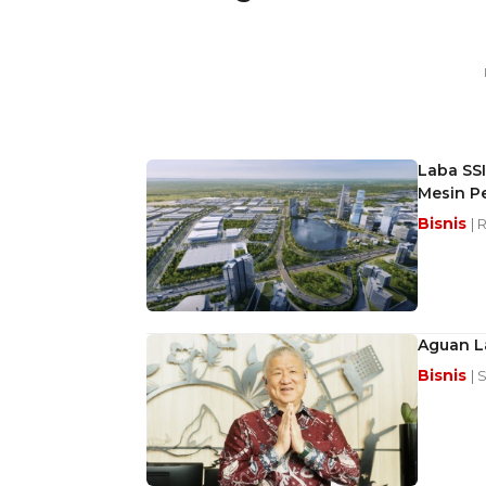
Laba SSI
Mesin P
Bisnis
| 
Aguan La
Bisnis
| 