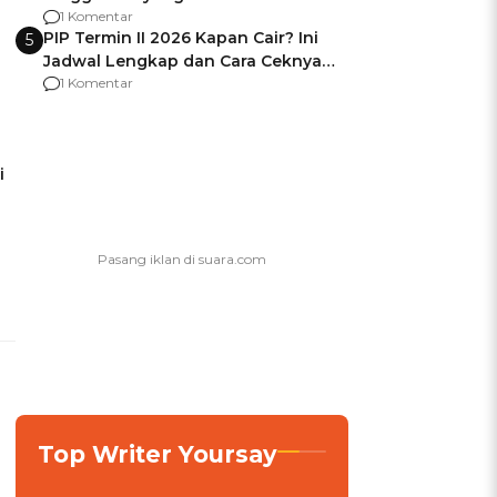
Usai Jadi Brigjen
1 Komentar
PIP Termin II 2026 Kapan Cair? Ini
5
Jadwal Lengkap dan Cara Ceknya
agar Dana Tidak Hangus!
1 Komentar
i
Top Writer Yoursay