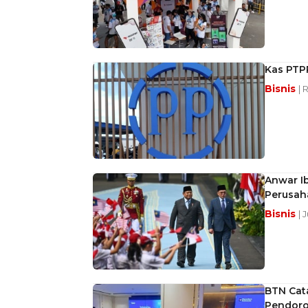
Kas PTP
Bisnis
| 
Anwar Ib
Perusah
Bisnis
| 
BTN Cata
Pendor