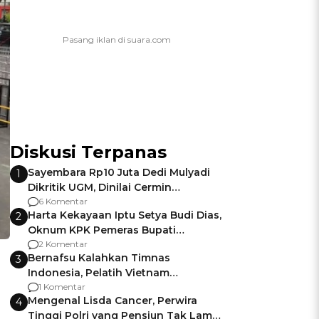
Diskusi Terpanas
Sayembara Rp10 Juta Dedi Mulyadi
1
Dikritik UGM, Dinilai Cermin
Gagalnya Negara Jamin Keamanan
6 Komentar
Harta Kekayaan Iptu Setya Budi Dias,
2
Oknum KPK Pemeras Bupati
Pemalang
2 Komentar
Bernafsu Kalahkan Timnas
3
Indonesia, Pelatih Vietnam
Berencana Pakai Jimat di Pakansari
1 Komentar
Mengenal Lisda Cancer, Perwira
4
Tinggi Polri yang Pensiun Tak Lama