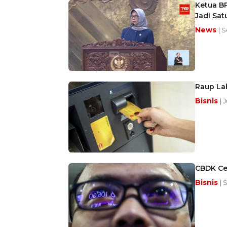
Ketua B
Jadi Sa
News
| 
Raup Lab
Bisnis
| 
CBDK Ce
Bisnis
| 