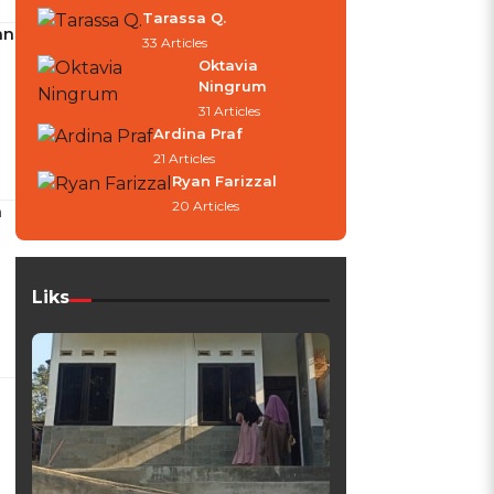
Tarassa Q.
an
33 Articles
Oktavia
Ningrum
31 Articles
Ardina Praf
21 Articles
Ryan Farizzal
20 Articles
n
Liks