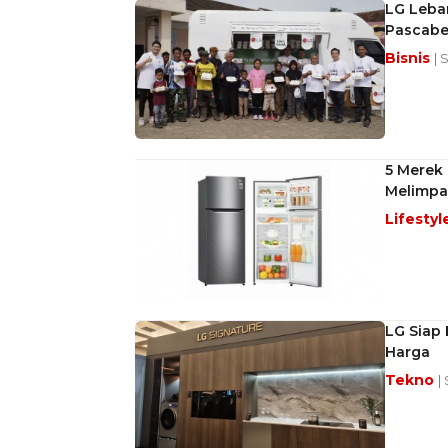
LG Lebar
Pascab
Bisnis
| 
5 Merek 
Melimpa
Lifestyl
LG Siap
Harga
Tekno
|