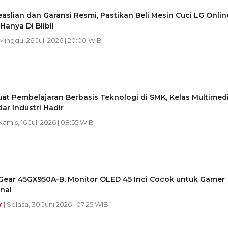
aslian dan Garansi Resmi, Pastikan Beli Mesin Cuci LG Onlin
Hanya Di Blibli
 Minggu, 26 Juli 2026 | 20:00 WIB
at Pembelajaran Berbasis Teknologi di SMK, Kelas Multimed
ar Industri Hadir
 Kamis, 16 Juli 2026 | 08:55 WIB
aGear 45GX950A-B, Monitor OLED 45 Inci Cocok untuk Gamer
nal
y
| Selasa, 30 Juni 2026 | 07:25 WIB