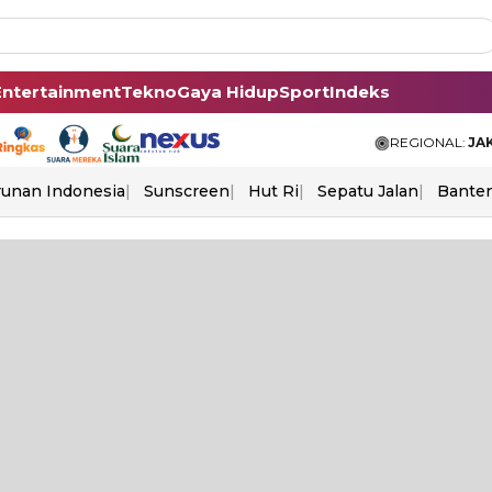
Entertainment
Tekno
Gaya Hidup
Sport
Indeks
REGIONAL:
JA
unan Indonesia
Sunscreen
Hut Ri
Sepatu Jalan
Bante