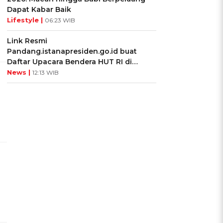
Dapat Kabar Baik
Lifestyle |
06:23 WIB
Link Resmi
Pandang.istanapresiden.go.id buat
Daftar Upacara Bendera HUT RI di
Istana Negara
News |
12:13 WIB