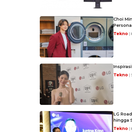
Choi Mi
Personal
Tekno
|
Inspiras
Tekno
|
LG Road
hingga 
Tekno
|