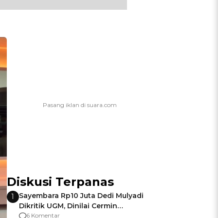
Diskusi Terpanas
Sayembara Rp10 Juta Dedi Mulyadi
1
Dikritik UGM, Dinilai Cermin
Gagalnya Negara Jamin Keamanan
6 Komentar