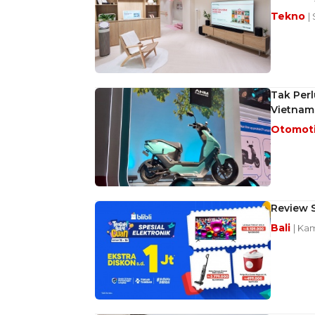
Tekno
|
Tak Perl
Vietnam
Otomot
Review S
Bali
| Kam