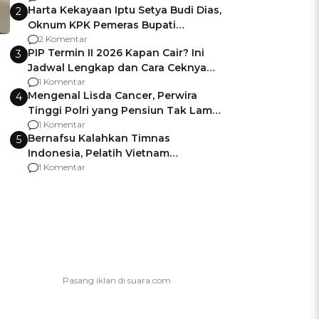
Harta Kekayaan Iptu Setya Budi Dias,
2
Oknum KPK Pemeras Bupati
Pemalang
2 Komentar
PIP Termin II 2026 Kapan Cair? Ini
3
Jadwal Lengkap dan Cara Ceknya
agar Dana Tidak Hangus!
1 Komentar
Mengenal Lisda Cancer, Perwira
4
Tinggi Polri yang Pensiun Tak Lama
Usai Jadi Brigjen
1 Komentar
Bernafsu Kalahkan Timnas
5
Indonesia, Pelatih Vietnam
Berencana Pakai Jimat di Pakansari
1 Komentar