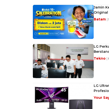
Jamin Ke
Original 
Batam
|
LG Perku
Berstand
Tekno
|
LG Ultr
Profesio
Your Sa