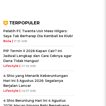
TERPOPULER
t
Pelatih FC Twente Usir Mees Hilgers:
Saya Tak Berharap Dia Kembali ke Klub!
Bola |
17:39 WIB
PIP Termin II 2026 Kapan Cair? Ini
Jadwal Lengkap dan Cara Ceknya agar
Dana Tidak Hangus!
Lifestyle |
07:36 WIB
4 Shio yang Menarik Keberuntungan
Hari Ini 5 Agustus 2026: Segalanya
Berjalan Lancar
Lifestyle |
06:37 WIB
4 Shio Beruntung Hari Ini 4 Agustus
2026: Macan hingga Babi Berpeluang