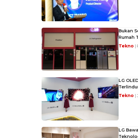
Bukan Se
Rumah 
Tekno
|
LG OLED 
Terlindu
Tekno
|
LG Bawa
Teknolo