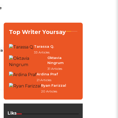
e
Top Writer Yoursay
Tarassa Q.
ia
33 Articles
Oktavia
Ningrum
31 Articles
Ardina Praf
21 Articles
Ryan Farizzal
20 Articles
Liks