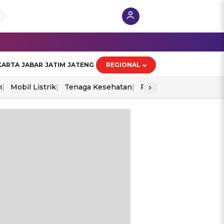
KARTA
JABAR
JATIM
JATENG
REGIONAL
›
n
Mobil Listrik
Tenaga Kesehatan
Piala Aff 2026
Ekono