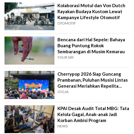
Kolaborasi Motul dan Von Dutch
Rayakan Budaya Kustom Lewat
Kampanye Lifestyle Otomotif
OTOMOTIF
Bencana dari Hal Sepele: Bahaya
Buang Puntung Rokok
Sembarangan di Musim Kemarau
YOUR SAY
Cherrypop 2026 Siap Guncang
Prambanan, Puluhan Musisi Lintas
Generasi Meriahkan Repelita
Musik
JOGJA
KPAI Desak Audit Total MBG: Tata
Kelola Gagal, Anak-anak Jadi
Korban Ambisi Program
NEWS