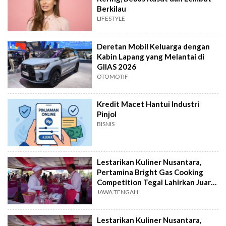
Berkilau
LIFESTYLE
Deretan Mobil Keluarga dengan
Kabin Lapang yang Melantai di
GIIAS 2026
OTOMOTIF
Kredit Macet Hantui Industri
Pinjol
BISNIS
Lestarikan Kuliner Nusantara,
Pertamina Bright Gas Cooking
Competition Tegal Lahirkan Juara
Baru
JAWA TENGAH
Lestarikan Kuliner Nusantara,