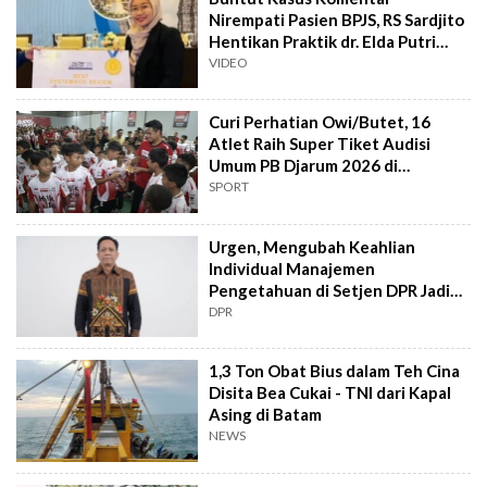
Nirempati Pasien BPJS, RS Sardjito
Hentikan Praktik dr. Elda Putri
Rahard
VIDEO
Curi Perhatian Owi/Butet, 16
Atlet Raih Super Tiket Audisi
Umum PB Djarum 2026 di
Makassar
SPORT
Urgen, Mengubah Keahlian
Individual Manajemen
Pengetahuan di Setjen DPR Jadi
Kekuatan Institusional
DPR
1,3 Ton Obat Bius dalam Teh Cina
Disita Bea Cukai - TNI dari Kapal
Asing di Batam
NEWS