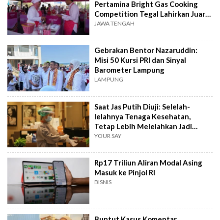
Pertamina Bright Gas Cooking
Competition Tegal Lahirkan Juara
Baru
JAWA TENGAH
Gebrakan Bentor Nazaruddin:
Misi 50 Kursi PRI dan Sinyal
Barometer Lampung
LAMPUNG
Saat Jas Putih Diuji: Selelah-
lelahnya Tenaga Kesehatan,
Tetap Lebih Melelahkan Jadi
Pasien
YOUR SAY
Rp17 Triliun Aliran Modal Asing
Masuk ke Pinjol RI
BISNIS
Buntut Kasus Komentar