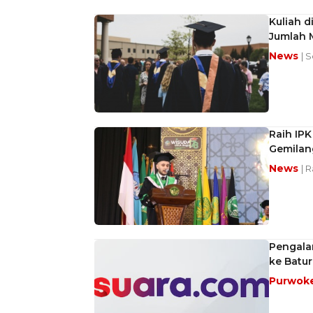
Kuliah d
Jumlah 
News
| 
Raih IPK
Gemilan
News
| R
Pengala
ke Batu
Purwok