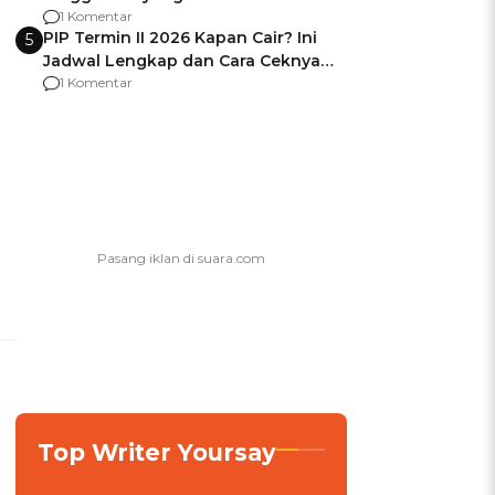
Usai Jadi Brigjen
1 Komentar
PIP Termin II 2026 Kapan Cair? Ini
5
Jadwal Lengkap dan Cara Ceknya
agar Dana Tidak Hangus!
1 Komentar
Top Writer Yoursay