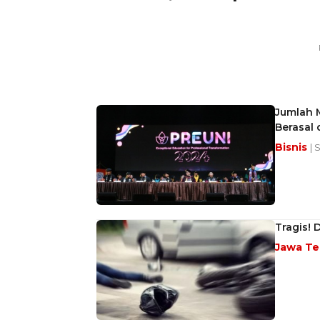
Jumlah M
Berasal 
Bisnis
| 
Tragis!
Jawa T