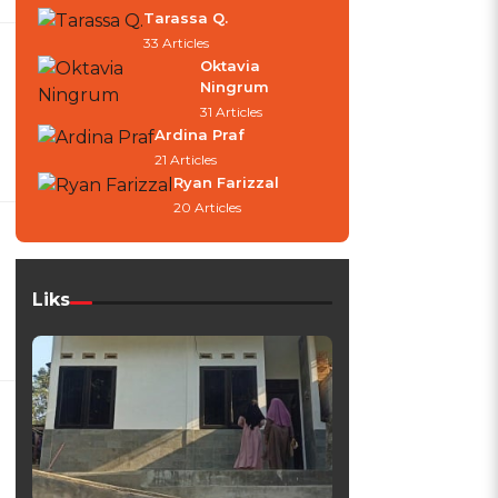
Tarassa Q.
33 Articles
Oktavia
Ningrum
31 Articles
Ardina Praf
21 Articles
Ryan Farizzal
20 Articles
Liks