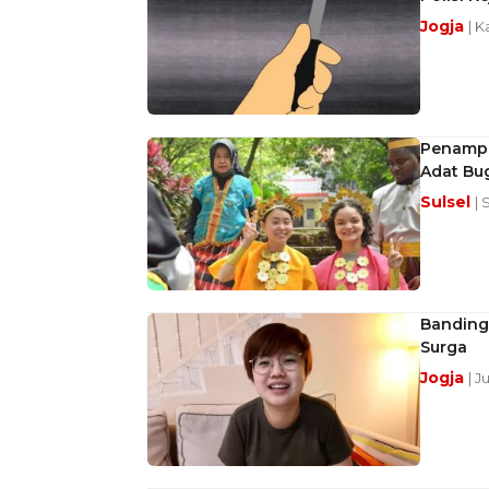
Jogja
| K
Penampi
Adat Bu
Sulsel
| 
Bandingk
Surga
Jogja
| J