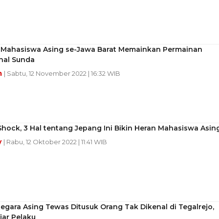
 Mahasiswa Asing se-Jawa Barat Memainkan Permainan
nal Sunda
m
| Sabtu, 12 November 2022 | 16:32 WIB
Shock, 3 Hal tentang Jepang Ini Bikin Heran Mahasiswa Asin
y
| Rabu, 12 Oktober 2022 | 11:41 WIB
gara Asing Tewas Ditusuk Orang Tak Dikenal di Tegalrejo,
ejar Pelaku