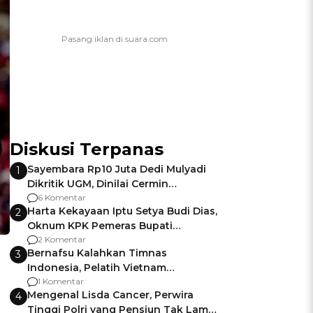
Diskusi Terpanas
Sayembara Rp10 Juta Dedi Mulyadi
1
Dikritik UGM, Dinilai Cermin
Gagalnya Negara Jamin Keamanan
6 Komentar
Harta Kekayaan Iptu Setya Budi Dias,
2
Oknum KPK Pemeras Bupati
Pemalang
2 Komentar
Bernafsu Kalahkan Timnas
3
Indonesia, Pelatih Vietnam
Berencana Pakai Jimat di Pakansari
1 Komentar
Mengenal Lisda Cancer, Perwira
4
Tinggi Polri yang Pensiun Tak Lama