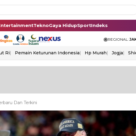
Entertainment
Tekno
Gaya Hidup
Sport
Indeks
REGIONAL:
JA
ut Ri
Pemain Keturunan Indonesia
Hp Murah
Jogja
Shi
rbaru Dan Terkini