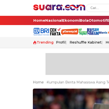
Home
Nasional
Ekonomi
Bola
Otomotif
Trending
Profil
Reshuffle Kabinet
H
Home
Kumpulan Berita Mahasiswa Asing Te