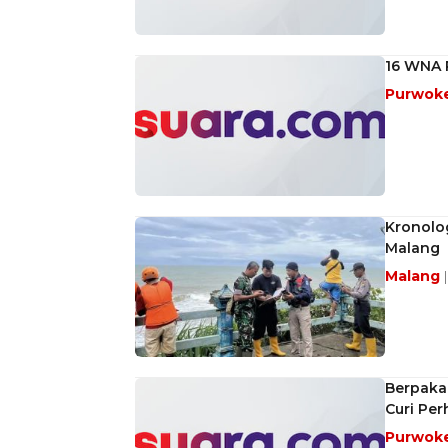
16 WNA 
Purwok
Kronolog
Malang
Malang
Berpakai
Curi Per
Purwok