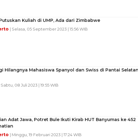
Putuskan Kuliah di UMP, Ada dari Zimbabwe
erto
| Selasa, 05 September 2023 | 15:56 WIB
i Hilangnya Mahasiswa Spanyol dan Swiss di Pantai Selata
| Sabtu, 08 Juli 2023 | 19:55 WIB
an Adat Jawa, Potret Bule Ikuti Kirab HUT Banyumas ke 452
hatian
erto
| Minggu, 19 Februari 2023 | 17:24 WIB