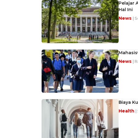
Pelajar 
Hal Ini
News
| S
Mahasisw
News
| R
Biaya Ku
Health
|