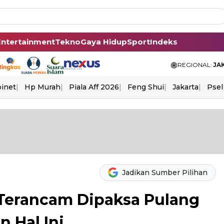
Entertainment
Tekno
Gaya Hidup
Sport
Indeks
REGIONAL:
JA
binet
Hp Murah
Piala Aff 2026
Feng Shui
Jakarta
Psel
Jadikan Sumber Pilihan
S Terancam Dipaksa Pulang
n Hal Ini