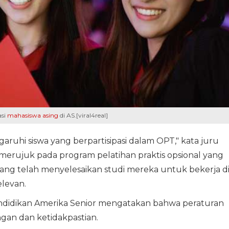
asi
mahasiswa asing
di AS.[viral4real]
ruhi siswa yang berpartisipasi dalam OPT," kata juru
 merujuk pada program pelatihan praktis opsional yang
ang telah menyelesaikan studi mereka untuk bekerja d
elevan.
endidikan Amerika Senior mengatakan bahwa peraturan
an dan ketidakpastian.