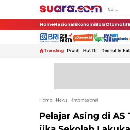
Home
Nasional
Ekonomi
Bola
Otomotif
Trending
Profil
Hut Ri
Reshuffle Ka
Home
News
Internasional
Pelajar Asing di A
jika Sekolah Lakuka