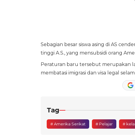
Sebagian besar siswa asing di AS cen
tinggi A.S., yang mensubsidi orang Amer
Peraturan baru tersebut merupakan l
membatasi imigrasi dan visa legal sela
Tag
# Amerika Serikat
# Pelajar
# kela