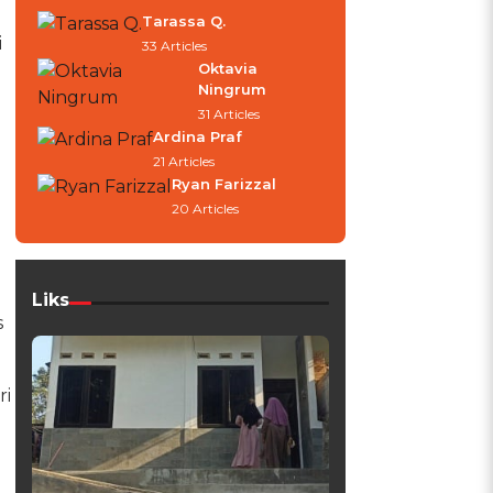
Tarassa Q.
i
33 Articles
Oktavia
Ningrum
31 Articles
Ardina Praf
21 Articles
Ryan Farizzal
20 Articles
Liks
s
ri