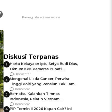
Diskusi Terpanas
Harta Kekayaan Iptu Setya Budi Dias,
1
Oknum KPK Pemeras Bupati
Pemalang
2 Komentar
Mengenal Lisda Cancer, Perwira
2
Tinggi Polri yang Pensiun Tak Lama
Usai Jadi Brigjen
1 Komentar
Bernafsu Kalahkan Timnas
3
Indonesia, Pelatih Vietnam
Berencana Pakai Jimat di Pakansari
1 Komentar
PIP Termin II 2026 Kapan Cair? Ini
4