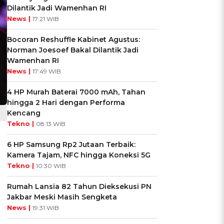
Dilantik Jadi Wamenhan RI
News |
17:21 WIB
Bocoran Reshuffle Kabinet Agustus:
Norman Joesoef Bakal Dilantik Jadi
Wamenhan RI
News |
17:49 WIB
4 HP Murah Baterai 7000 mAh, Tahan
hingga 2 Hari dengan Performa
Kencang
Tekno |
08:13 WIB
6 HP Samsung Rp2 Jutaan Terbaik:
Kamera Tajam, NFC hingga Koneksi 5G
i
Tekno |
10:30 WIB
Rumah Lansia 82 Tahun Dieksekusi PN
Jakbar Meski Masih Sengketa
News |
19:31 WIB