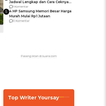
Jadwal Lengkap dan Cara Ceknya
agar Dana Tidak Hangus!
1 Komentar
4 HP Samsung Memori Besar Harga
5
Murah Mulai Rp1 Jutaan
0 Komentar
Top Writer Yoursay