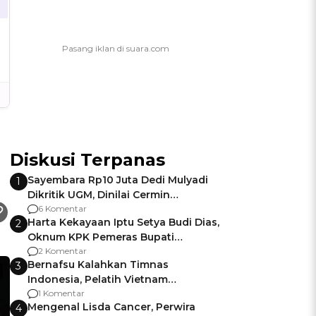
Diskusi Terpanas
Sayembara Rp10 Juta Dedi Mulyadi
1
Dikritik UGM, Dinilai Cermin
Gagalnya Negara Jamin Keamanan
6 Komentar
Harta Kekayaan Iptu Setya Budi Dias,
2
Oknum KPK Pemeras Bupati
Pemalang
2 Komentar
Bernafsu Kalahkan Timnas
3
Indonesia, Pelatih Vietnam
Berencana Pakai Jimat di Pakansari
1 Komentar
Mengenal Lisda Cancer, Perwira
4