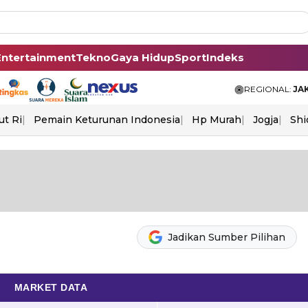
Entertainment
Tekno
Gaya Hidup
Sport
Indeks
REGIONAL:
JA
ut Ri
Pemain Keturunan Indonesia
Hp Murah
Jogja
Shi
Jadikan Sumber Pilihan
MARKET DATA