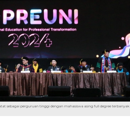
rcatat sebagai perguruan tinggi dengan mahasiswa asing full degree terbanyak