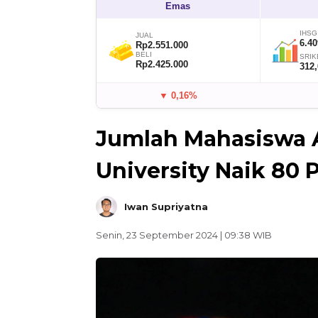
Emas
IHSG
JUAL
6.40
Rp2.551.000
BELI
SRIK
Rp2.425.000
312
▼ 0,16%
Jumlah Mahasiswa A
University Naik 80 P
Iwan Supriyatna
Senin, 23 September 2024 | 09:38 WIB