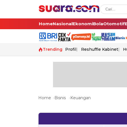
Home
Nasional
Ekonomi
Bola
Otomotif
Trending
Profil
Reshuffle Kabinet
H
Home
Bisnis
Keuangan