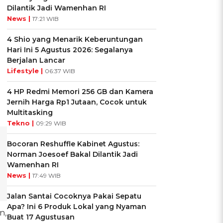
Dilantik Jadi Wamenhan RI
News |
17:21 WIB
4 Shio yang Menarik Keberuntungan
Hari Ini 5 Agustus 2026: Segalanya
Berjalan Lancar
Lifestyle |
06:37 WIB
4 HP Redmi Memori 256 GB dan Kamera
Jernih Harga Rp1 Jutaan, Cocok untuk
Multitasking
Tekno |
09:29 WIB
Bocoran Reshuffle Kabinet Agustus:
Norman Joesoef Bakal Dilantik Jadi
Wamenhan RI
News |
17:49 WIB
Jalan Santai Cocoknya Pakai Sepatu
Apa? Ini 6 Produk Lokal yang Nyaman
n,
Buat 17 Agustusan