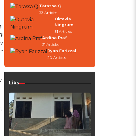
Tarassa Q.
33 Articles
Oktavia
Ningrum
i
31 Articles
gi
Ardina Praf
iv
21 Articles
Ryan Farizzal
an
20 Articles
y
Liks
,