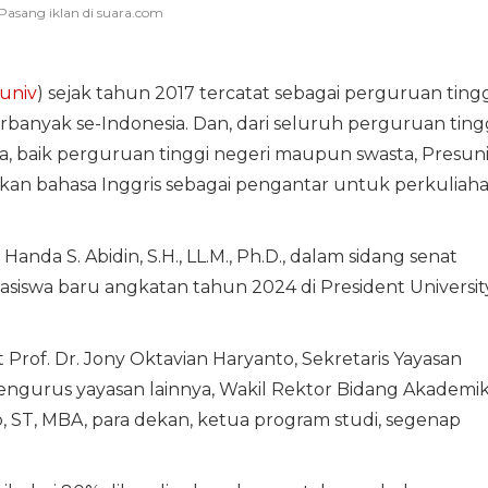
univ
) sejak tahun 2017 tercatat sebagai perguruan tingg
rbanyak se-Indonesia. Dan, dari seluruh perguruan ting
ia, baik perguruan tinggi negeri maupun swasta, Presun
an bahasa Inggris sebagai pengantar untuk perkuliah
nda S. Abidin, S.H., LL.M., Ph.D., dalam sidang senat
swa baru angkatan tahun 2024 di President Universit
Prof. Dr. Jony Oktavian Haryanto, Sekretaris Yayasan
pengurus yayasan lainnya, Wakil Rektor Bidang Akademik
so, ST, MBA, para dekan, ketua program studi, segenap