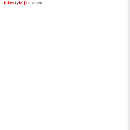
Lifestyle |
07:10 WIB