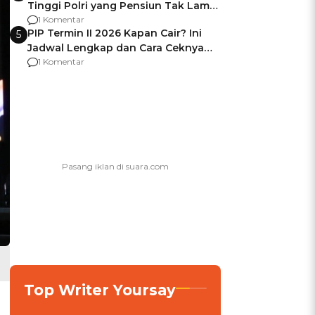
Tinggi Polri yang Pensiun Tak Lama
Usai Jadi Brigjen
1 Komentar
PIP Termin II 2026 Kapan Cair? Ini
5
Jadwal Lengkap dan Cara Ceknya
agar Dana Tidak Hangus!
1 Komentar
Top Writer Yoursay