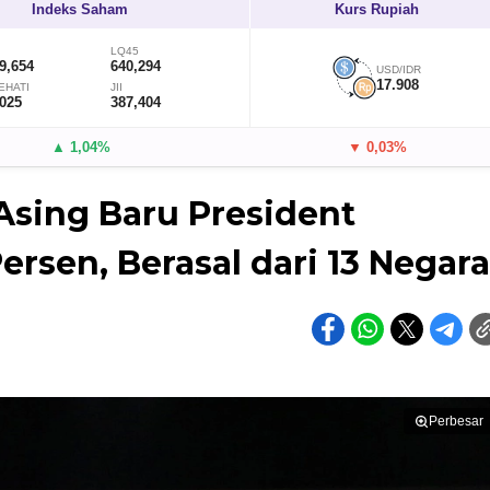
Indeks Saham
Kurs Rupiah
LQ45
9,654
640,294
USD/IDR
17.908
EHATI
JII
,025
387,404
▲ 1,04%
▼ 0,03%
sing Baru President
ersen, Berasal dari 13 Negara
Perbesar