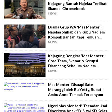
Kejagung Bantah Najelaa Terlibat
Skandal Chromebook
NEWS
Drama Grup WA 'Mas Menteri':
Najelaa Shihab dan Kubu Nadiem
Kompak Bantah, tapi Temuan
Jaksa Beda
NEWS
Kejagung Bongkar 'Mas Menteri
Core Team', Skenario Korupsi
Dirancang Sebelum Nadiem
Dilantik
NEWS
Mas Menteri Disuapi Sate
Maranggi oleh Bu Yetty, Bupati
Ambu Anne Tampak Tersenyum
Ngeri Mas Menteri! Tersadar Usai
Diperkosa Anak SD, Siswi SD Kelas