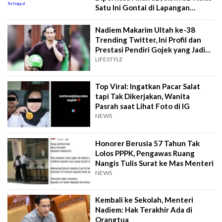
Satu Ini Gontai di Lapangan
hingga Celana Dalamnya
Tertinggal
Nadiem Makarim Ultah ke-38
Trending Twitter, Ini Profil dan
Prestasi Pendiri Gojek yang Jadi
Menteri Termuda Indonesia
LIFESTYLE
Top Viral: Ingatkan Pacar Salat
tapi Tak Dikerjakan, Wanita
Pasrah saat Lihat Foto di IG
NEWS
Honorer Berusia 57 Tahun Tak
Lolos PPPK, Pengawas Ruang
Nangis Tulis Surat ke Mas Menteri
NEWS
Kembali ke Sekolah, Menteri
Nadiem: Hak Terakhir Ada di
Orangtua