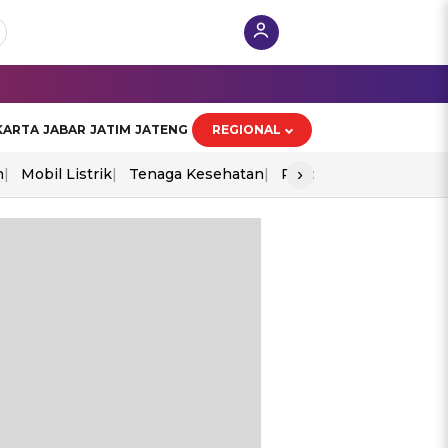
KARTA
JABAR
JATIM
JATENG
REGIONAL
›
n
Mobil Listrik
Tenaga Kesehatan
Piala Aff 2026
Ekono