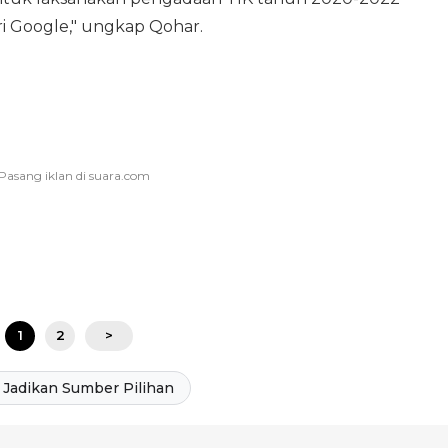
Google," ungkap Qohar.
1
2
>
Jadikan Sumber Pilihan