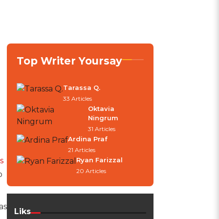
Top Writer Yoursay
Tarassa Q.
33 Articles
Oktavia
Ningrum
31 Articles
Ardina Praf
21 Articles
s
Ryan Farizzal
20 Articles
o
as
Liks