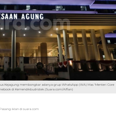
idsus Kejagung membongkar adanya grup WhatsApp (WA) Mas 'Menteri Core
mebook di Kemendikbudristek.(Suara.com/Alfian)