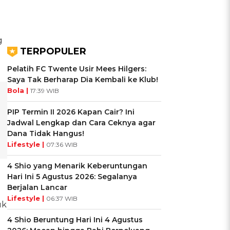
g
TERPOPULER
Pelatih FC Twente Usir Mees Hilgers:
Saya Tak Berharap Dia Kembali ke Klub!
Bola |
17:39 WIB
PIP Termin II 2026 Kapan Cair? Ini
Jadwal Lengkap dan Cara Ceknya agar
Dana Tidak Hangus!
Lifestyle |
07:36 WIB
4 Shio yang Menarik Keberuntungan
e
Hari Ini 5 Agustus 2026: Segalanya
Berjalan Lancar
Lifestyle |
06:37 WIB
uk
4 Shio Beruntung Hari Ini 4 Agustus