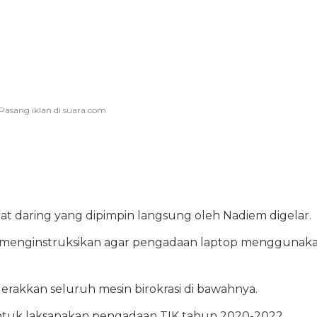
t daring yang dipimpin langsung oleh Nadiem digelar.
t menginstruksikan agar pengadaan laptop menggunak
erakkan seluruh mesin birokrasi di bawahnya.
untuk laksanakan pengadaan TIK tahun 2020-2022