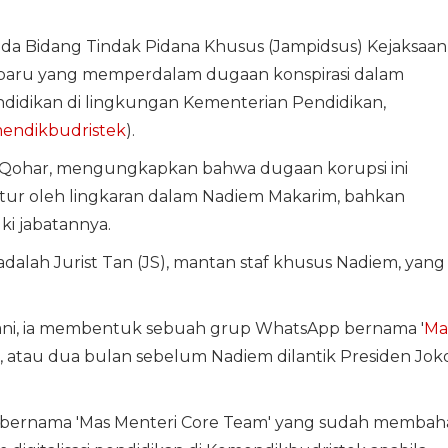
da Bidang Tindak Pidana Khusus (Jampidsus) Kejaksaan
baru yang memperdalam dugaan konspirasi dalam
endidikan di lingkungan Kementerian Pendidikan,
endikbudristek
).
l Qohar, mengungkapkan bahwa dugaan korupsi ini
ktur oleh lingkaran dalam Nadiem Makarim, bahkan
i jabatannya.
dalah Jurist Tan (JS), mantan staf khusus Nadiem, yang
yani, ia membentuk sebuah grup WhatsApp bernama '
Ma
, atau dua bulan sebelum Nadiem dilantik Presiden Jok
ernama 'Mas Menteri Core Team' yang sudah membah