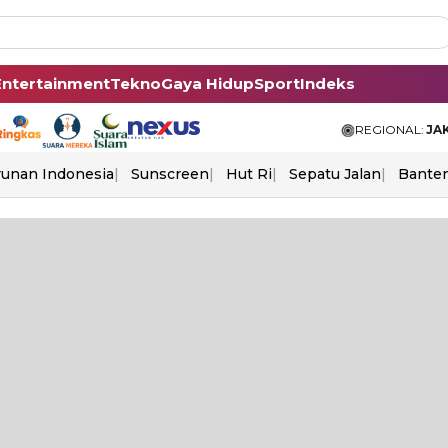
Entertainment
Tekno
Gaya Hidup
Sport
Indeks
REGIONAL:
JA
unan Indonesia
Sunscreen
Hut Ri
Sepatu Jalan
Bante