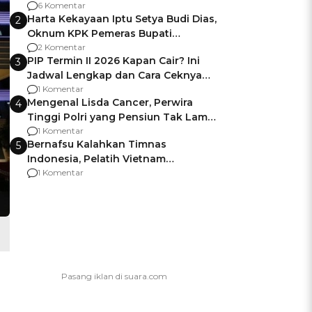
Gagalnya Negara Jamin Keamanan
6 Komentar
Harta Kekayaan Iptu Setya Budi Dias,
2
Oknum KPK Pemeras Bupati
Pemalang
2 Komentar
PIP Termin II 2026 Kapan Cair? Ini
3
Jadwal Lengkap dan Cara Ceknya
agar Dana Tidak Hangus!
1 Komentar
Mengenal Lisda Cancer, Perwira
4
Tinggi Polri yang Pensiun Tak Lama
Usai Jadi Brigjen
1 Komentar
Bernafsu Kalahkan Timnas
5
Indonesia, Pelatih Vietnam
Berencana Pakai Jimat di Pakansari
1 Komentar