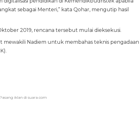
igitalisasi pendidikan di Kemendikbudristek apabila
gkat sebagai Menteri,” kata Qohar, mengutip hasil
tober 2019, rencana tersebut mulai dieksekusi.
but mewakili Nadiem untuk membahas teknis pengadaan
K).