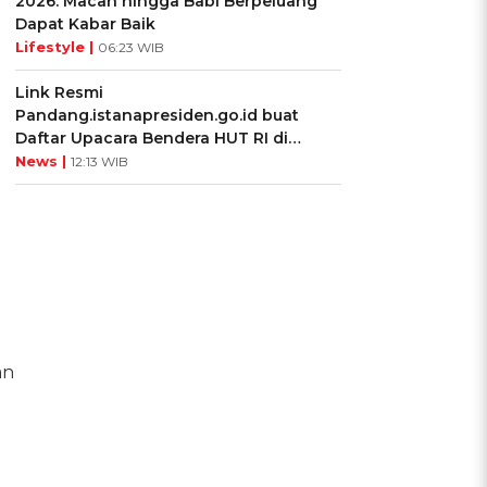
2026: Macan hingga Babi Berpeluang
Dapat Kabar Baik
Lifestyle |
06:23 WIB
Link Resmi
Pandang.istanapresiden.go.id buat
Daftar Upacara Bendera HUT RI di
Istana Negara
News |
12:13 WIB
an