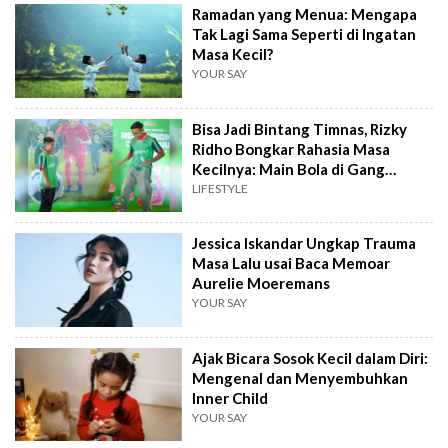
Ramadan yang Menua: Mengapa
Tak Lagi Sama Seperti di Ingatan
Masa Kecil?
YOUR SAY
Bisa Jadi Bintang Timnas, Rizky
Ridho Bongkar Rahasia Masa
Kecilnya: Main Bola di Gang
Sempit!
LIFESTYLE
Jessica Iskandar Ungkap Trauma
Masa Lalu usai Baca Memoar
Aurelie Moeremans
YOUR SAY
Ajak Bicara Sosok Kecil dalam Diri:
Mengenal dan Menyembuhkan
Inner Child
YOUR SAY