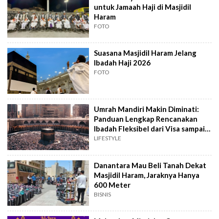
untuk Jamaah Haji di Masjidil
Haram
FOTO
Suasana Masjidil Haram Jelang
Ibadah Haji 2026
FOTO
Umrah Mandiri Makin Diminati:
Panduan Lengkap Rencanakan
Ibadah Fleksibel dari Visa sampai
Hotel
LIFESTYLE
Danantara Mau Beli Tanah Dekat
Masjidil Haram, Jaraknya Hanya
600 Meter
BISNIS