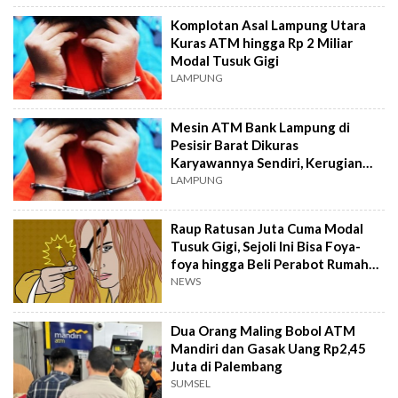
Komplotan Asal Lampung Utara
Kuras ATM hingga Rp 2 Miliar
Modal Tusuk Gigi
LAMPUNG
Mesin ATM Bank Lampung di
Pesisir Barat Dikuras
Karyawannya Sendiri, Kerugian
Capai Rp 800 Juta
LAMPUNG
Raup Ratusan Juta Cuma Modal
Tusuk Gigi, Sejoli Ini Bisa Foya-
foya hingga Beli Perabot Rumah
Pakai Duit Nasabah
NEWS
Dua Orang Maling Bobol ATM
Mandiri dan Gasak Uang Rp2,45
Juta di Palembang
SUMSEL