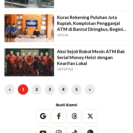
Kuras Rekening Puluhan Juta
Rupiah, Komplotan Pengganjal
ATM di Bantul Diringkus, Begini
Kronologinya
JOGJA
Aksi Sejoli Bobol Mesin ATM Bak
Serial Money Heist dengan
Kearifan Lokal
LIFESTYLE
«
1
2
3
4
5
»
Ikuti Kami