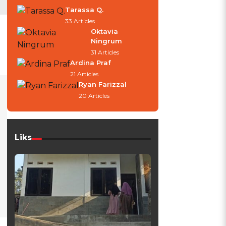
Tarassa Q.
33 Articles
Oktavia
Ningrum
31 Articles
Ardina Praf
21 Articles
Ryan Farizzal
20 Articles
Liks