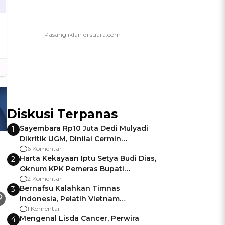
Diskusi Terpanas
Sayembara Rp10 Juta Dedi Mulyadi
1
Dikritik UGM, Dinilai Cermin
Gagalnya Negara Jamin Keamanan
6 Komentar
Harta Kekayaan Iptu Setya Budi Dias,
2
Oknum KPK Pemeras Bupati
Pemalang
2 Komentar
Bernafsu Kalahkan Timnas
3
Indonesia, Pelatih Vietnam
Berencana Pakai Jimat di Pakansari
1 Komentar
Mengenal Lisda Cancer, Perwira
4