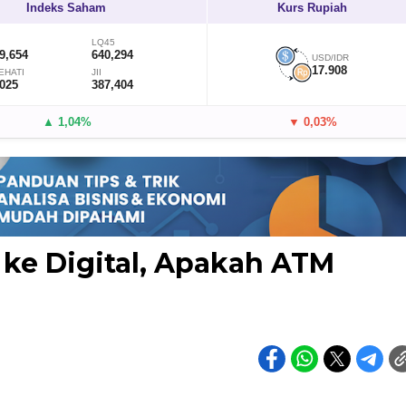
Indeks Saham
Kurs Rupiah
LQ45
9,654
640,294
USD/IDR
17.908
EHATI
JII
,025
387,404
▲ 1,04%
▼ 0,03%
 ke Digital, Apakah ATM