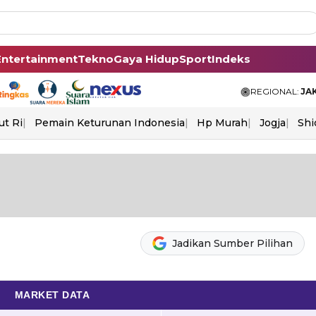
Entertainment
Tekno
Gaya Hidup
Sport
Indeks
REGIONAL:
JA
ut Ri
Pemain Keturunan Indonesia
Hp Murah
Jogja
Shi
Jadikan Sumber Pilihan
MARKET DATA