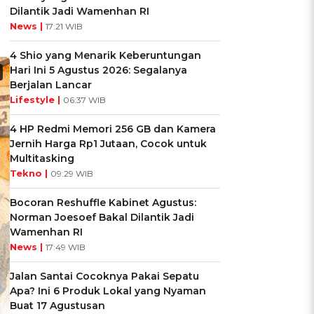
Dilantik Jadi Wamenhan RI
News |
17:21 WIB
4 Shio yang Menarik Keberuntungan
Hari Ini 5 Agustus 2026: Segalanya
Berjalan Lancar
Lifestyle |
06:37 WIB
4 HP Redmi Memori 256 GB dan Kamera
Jernih Harga Rp1 Jutaan, Cocok untuk
Multitasking
Tekno |
09:29 WIB
Bocoran Reshuffle Kabinet Agustus:
Norman Joesoef Bakal Dilantik Jadi
Wamenhan RI
News |
17:49 WIB
Jalan Santai Cocoknya Pakai Sepatu
Apa? Ini 6 Produk Lokal yang Nyaman
Buat 17 Agustusan