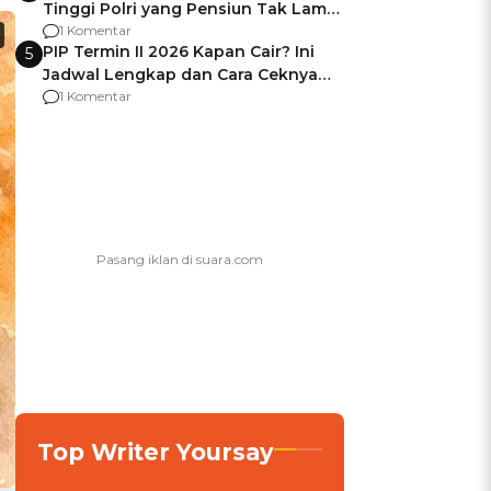
Tinggi Polri yang Pensiun Tak Lama
Usai Jadi Brigjen
1 Komentar
PIP Termin II 2026 Kapan Cair? Ini
5
Jadwal Lengkap dan Cara Ceknya
agar Dana Tidak Hangus!
1 Komentar
Top Writer Yoursay