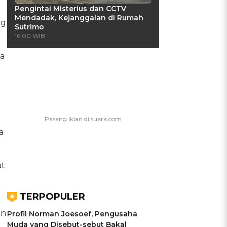
Pengintai Misterius dan CCTV
Mendadak, Kejanggalan di Rumah
ng
Sutrimo
16:00 WIB
a
a
at
TERPOPULER
an
Profil Norman Joesoef, Pengusaha
Muda yang Disebut-sebut Bakal