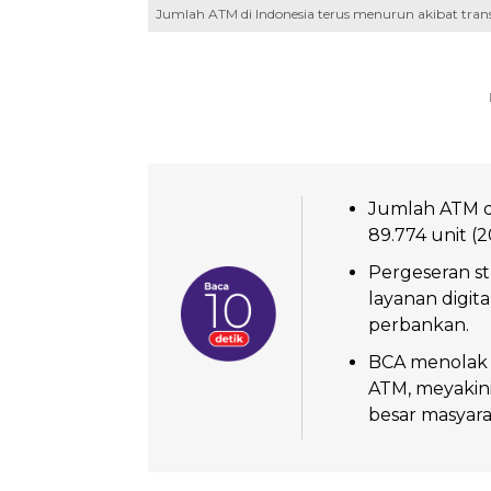
Jumlah ATM di Indonesia terus menurun akibat tran
Jumlah ATM di
89.774 unit (2
Pergeseran st
layanan digit
perbankan.
BCA menolak
ATM, meyakini
besar masyara