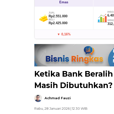
Emas
IHSG
JUAL
6.40
Rp2.551.000
BELI
SRIK
Rp2.425.000
312
▼ 0,16%
Ketika Bank Beralih
Masih Dibutuhkan?
Achmad Fauzi
Rabu, 28 Januari 2026 | 12:30 WIB