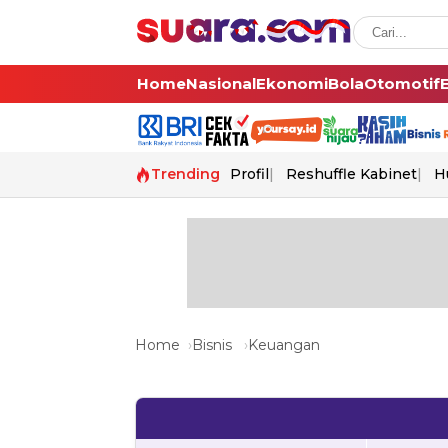
Home
Nasional
Ekonomi
Bola
Otomotif
Trending
Profil
Reshuffle Kabinet
H
Home
Bisnis
Keuangan