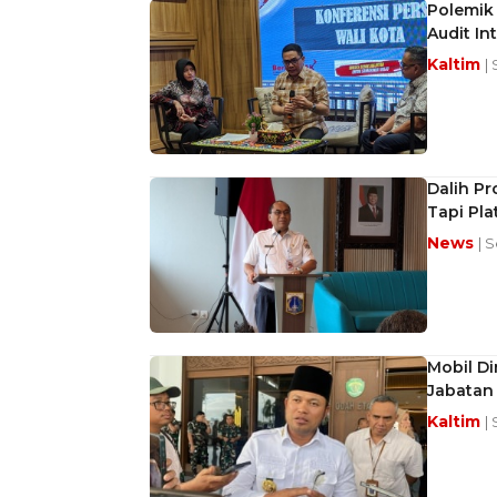
Polemik 
Audit In
Kaltim
|
Dalih Pr
Tapi Pla
News
| S
Mobil Di
Jabatan 
Kaltim
|