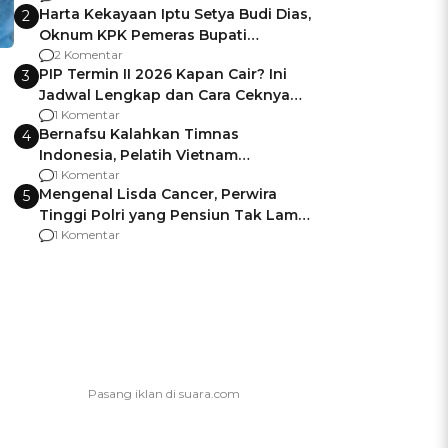
Harta Kekayaan Iptu Setya Budi Dias,
2
Oknum KPK Pemeras Bupati
Pemalang
2 Komentar
PIP Termin II 2026 Kapan Cair? Ini
3
Jadwal Lengkap dan Cara Ceknya
agar Dana Tidak Hangus!
1 Komentar
Bernafsu Kalahkan Timnas
4
Indonesia, Pelatih Vietnam
Berencana Pakai Jimat di Pakansari
1 Komentar
Mengenal Lisda Cancer, Perwira
5
Tinggi Polri yang Pensiun Tak Lama
Usai Jadi Brigjen
1 Komentar