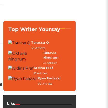
Top Writer Yoursay
Tarassa Q.
33 Articles
Oktavia
Ningrum
31 Articles
Ardina Praf
21 Articles
Ryan Farizzal
20 Articles
l
Liks