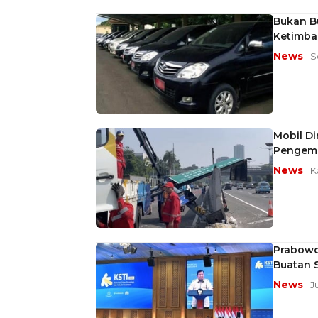
Bukan Bu
Ketimba
News
| S
Mobil Di
Pengemu
News
| K
Prabowo 
Buatan S
News
| J