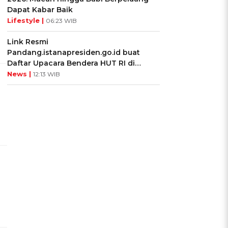
Dapat Kabar Baik
Lifestyle |
06:23 WIB
Link Resmi
Pandang.istanapresiden.go.id buat
Daftar Upacara Bendera HUT RI di
Istana Negara
News |
12:13 WIB