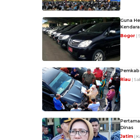
Guna He
Kendara
Bogor
| 
Pemkab S
Riau
| Sa
Pertama
Dinas
Jatim
| K