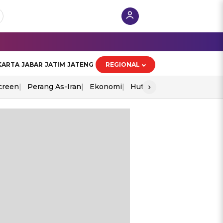
KARTA
JABAR
JATIM
JATENG
REGIONAL
›
creen
Perang As-Iran
Ekonomi
Hut Ri