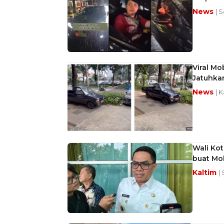
News
| 
Viral Mo
Jatuhka
News
| 
Wali Ko
buat Mob
Kaltim
| 