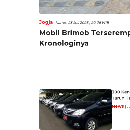
Jogja
Kamis, 23 Juli 2026 | 20:06 WIB
Mobil Brimob Terseremp
Kronologinya
300 Kend
Turun T
News
| J