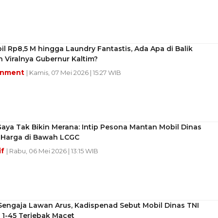
il Rp8,5 M hingga Laundry Fantastis, Ada Apa di Balik
 Viralnya Gubernur Kaltim?
inment
| Kamis, 07 Mei 2026 | 15:27 WIB
aya Tak Bikin Merana: Intip Pesona Mantan Mobil Dinas
, Harga di Bawah LCGC
if
| Rabu, 06 Mei 2026 | 13:15 WIB
Sengaja Lawan Arus, Kadispenad Sebut Mobil Dinas TNI
 1-45 Terjebak Macet