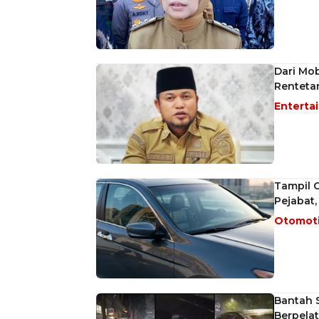
Dari Mob
Rentetan
Enterta
Tampil G
Pejabat
Otomot
Bantah 
Berpelat