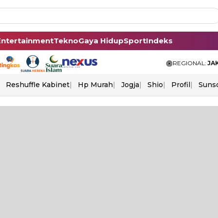
Entertainment
Tekno
Gaya Hidup
Sport
Indeks
REGIONAL:
JA
Reshuffle Kabinet
Hp Murah
Jogja
Shio
Profil
Suns