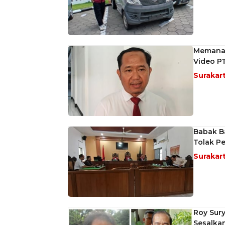
Memanas
Video P
Surakar
Babak Ba
Tolak P
Surakar
Roy Sur
Sesalkan