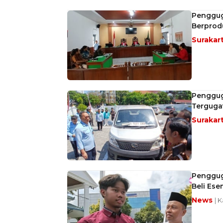
Pengguga
Berprod
Surakar
Penggug
Terguga
Surakar
Penggug
Beli Es
News
| K