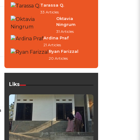
Tarassa Q.
33 Articles
Oktavia
Ningrum
31 Articles
Ardina Praf
21 Articles
Ryan Farizzal
20 Articles
Liks
h