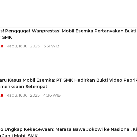
! Penggugat Wanprestasi Mobil Esemka Pertanyakan Bukti
T SMK
ta
| Rabu, 16 Juli 2025 | 15:31 WIB
ru Kasus Mobil Esemka: PT SMK Hadirkan Bukti Video Pabrik
emeriksaan Setempat
ta
| Rabu, 16 Juli 2025 | 14:36 WIB
yo Ungkap Kekecewaan: Merasa Bawa Jokowi ke Nasional, Ki
 Janji Mobil SMK