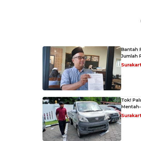
Bantah 
Jumlah 
Surakar
Tok! Pa
Mentah-
Surakar