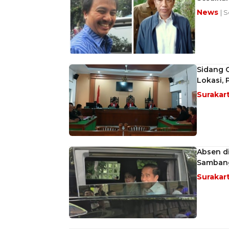
News
| S
Sidang 
Lokasi, 
Surakar
Absen di
Sambang
Surakar