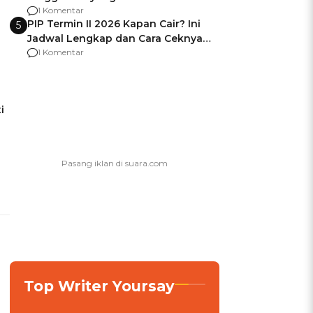
Usai Jadi Brigjen
1 Komentar
PIP Termin II 2026 Kapan Cair? Ini
5
Jadwal Lengkap dan Cara Ceknya
agar Dana Tidak Hangus!
1 Komentar
i
Top Writer Yoursay