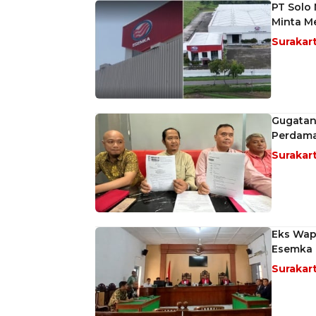
PT Solo
Minta M
Surakar
Gugatan
Perdama
Surakar
Eks Wapr
Esemka 
Surakar