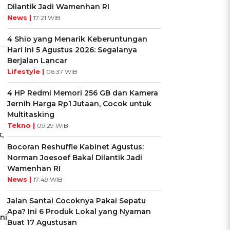
Dilantik Jadi Wamenhan RI
News |
17:21 WIB
4 Shio yang Menarik Keberuntungan
Hari Ini 5 Agustus 2026: Segalanya
Berjalan Lancar
Lifestyle |
06:37 WIB
4 HP Redmi Memori 256 GB dan Kamera
Jernih Harga Rp1 Jutaan, Cocok untuk
Multitasking
Tekno |
09:29 WIB
,
Bocoran Reshuffle Kabinet Agustus:
Norman Joesoef Bakal Dilantik Jadi
Wamenhan RI
News |
17:49 WIB
Jalan Santai Cocoknya Pakai Sepatu
Apa? Ini 6 Produk Lokal yang Nyaman
ni
Buat 17 Agustusan