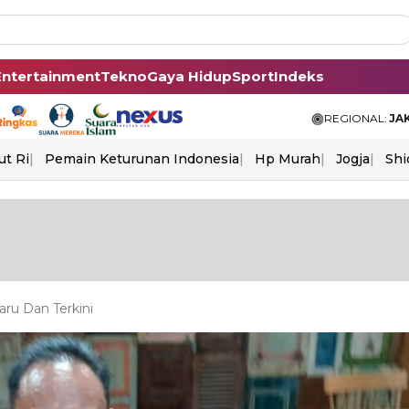
Entertainment
Tekno
Gaya Hidup
Sport
Indeks
REGIONAL:
JA
ut Ri
Pemain Keturunan Indonesia
Hp Murah
Jogja
Shi
ru Dan Terkini