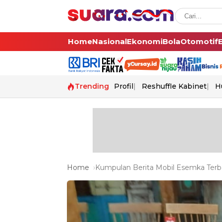
Home
Nasional
Ekonomi
Bola
Otomotif
Trending
Profil
Reshuffle Kabinet
H
Home
Kumpulan Berita Mobil Esemka Terba