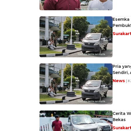
Esemka D
Pembukt
Surakar
Pria yan
Sendiri,
News
| 
Cerita W
Bekas
Surakar