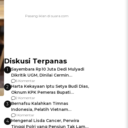
Diskusi Terpanas
Sayembara Rp10 Juta Dedi Mulyadi
1
Dikritik UGM, Dinilai Cermin
Gagalnya Negara Jamin Keamanan
6 Komentar
Harta Kekayaan Iptu Setya Budi Dias,
2
Oknum KPK Pemeras Bupati
Pemalang
2 Komentar
Bernafsu Kalahkan Timnas
3
Indonesia, Pelatih Vietnam
Berencana Pakai Jimat di Pakansari
1 Komentar
Mengenal Lisda Cancer, Perwira
4
Tinggi Polri yang Pensiun Tak Lama