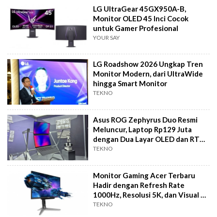
LG UltraGear 45GX950A-B,
Monitor OLED 45 Inci Cocok
untuk Gamer Profesional
YOUR SAY
LG Roadshow 2026 Ungkap Tren
Monitor Modern, dari UltraWide
hingga Smart Monitor
TEKNO
Asus ROG Zephyrus Duo Resmi
Meluncur, Laptop Rp129 Juta
dengan Dua Layar OLED dan RTX
5090
TEKNO
Monitor Gaming Acer Terbaru
Hadir dengan Refresh Rate
1000Hz, Resolusi 5K, dan Visual AI
3D
TEKNO