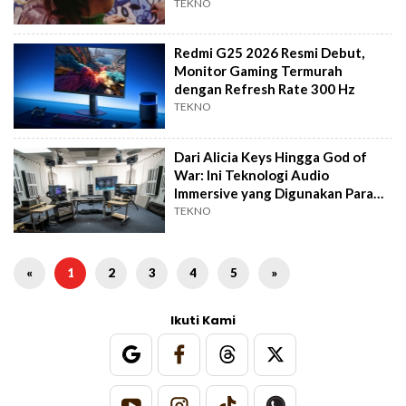
TEKNO
Redmi G25 2026 Resmi Debut,
Monitor Gaming Termurah
dengan Refresh Rate 300 Hz
TEKNO
Dari Alicia Keys Hingga God of
War: Ini Teknologi Audio
Immersive yang Digunakan Para
Maestro
TEKNO
«
1
2
3
4
5
»
Ikuti Kami