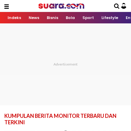
Indeks
News
Bisnis
Bola
Sport
Lifestyle
En
KUMPULAN BERITA MONITOR TERBARU DAN
TERKINI