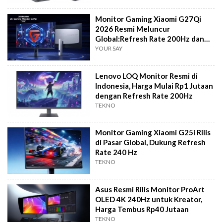
Monitor Gaming Xiaomi G27Qi
2026 Resmi Meluncur
Global:Refresh Rate 200Hz dan
HDR400
YOUR SAY
Lenovo LOQ Monitor Resmi di
Indonesia, Harga Mulai Rp1 Jutaan
dengan Refresh Rate 200Hz
TEKNO
Monitor Gaming Xiaomi G25i Rilis
di Pasar Global, Dukung Refresh
Rate 240 Hz
TEKNO
Asus Resmi Rilis Monitor ProArt
OLED 4K 240Hz untuk Kreator,
Harga Tembus Rp40 Jutaan
TEKNO