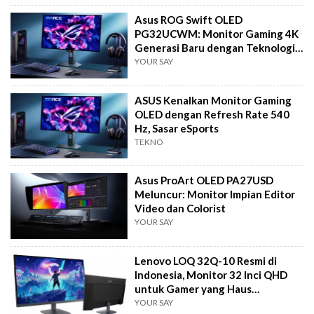
Asus ROG Swift OLED
PG32UCWM: Monitor Gaming 4K
Generasi Baru dengan Teknologi
Tandem RGB OLED
YOUR SAY
ASUS Kenalkan Monitor Gaming
OLED dengan Refresh Rate 540
Hz, Sasar eSports
TEKNO
Asus ProArt OLED PA27USD
Meluncur: Monitor Impian Editor
Video dan Colorist
YOUR SAY
Lenovo LOQ 32Q-10 Resmi di
Indonesia, Monitor 32 Inci QHD
untuk Gamer yang Haus
Kecepatan
YOUR SAY