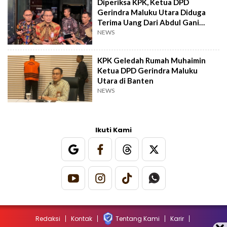
Diperiksa KPK, Ketua DPD
Gerindra Maluku Utara Diduga
Terima Uang Dari Abdul Gani
Kusuba
NEWS
KPK Geledah Rumah Muhaimin
Ketua DPD Gerindra Maluku
Utara di Banten
NEWS
Ikuti Kami
Redaksi
Kontak
Tentang Kami
Karir