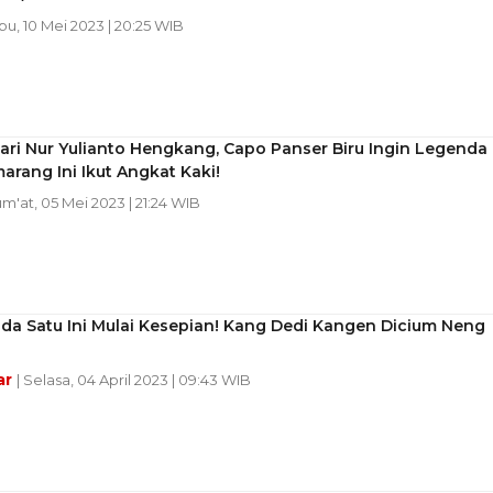
bu, 10 Mei 2023 | 20:25 WIB
ri Nur Yulianto Hengkang, Capo Panser Biru Ingin Legenda
arang Ini Ikut Angkat Kaki!
um'at, 05 Mei 2023 | 21:24 WIB
da Satu Ini Mulai Kesepian! Kang Dedi Kangen Dicium Neng
ar
| Selasa, 04 April 2023 | 09:43 WIB