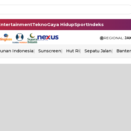
Entertainment
Tekno
Gaya Hidup
Sport
Indeks
REGIONAL:
JA
unan Indonesia
Sunscreen
Hut Ri
Sepatu Jalan
Bante