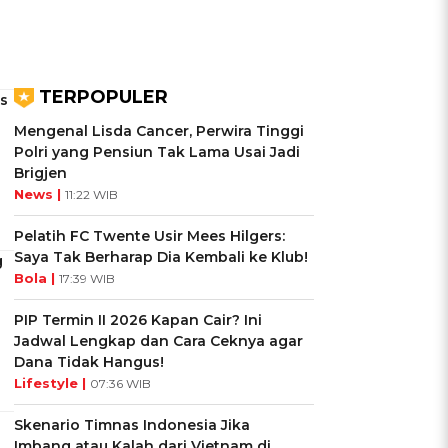
TERPOPULER
as
Mengenal Lisda Cancer, Perwira Tinggi
Polri yang Pensiun Tak Lama Usai Jadi
Brigjen
News |
11:22 WIB
Pelatih FC Twente Usir Mees Hilgers:
Saya Tak Berharap Dia Kembali ke Klub!
g
Bola |
17:39 WIB
PIP Termin II 2026 Kapan Cair? Ini
Jadwal Lengkap dan Cara Ceknya agar
Dana Tidak Hangus!
Lifestyle |
07:36 WIB
Skenario Timnas Indonesia Jika
Imbang atau Kalah dari Vietnam di