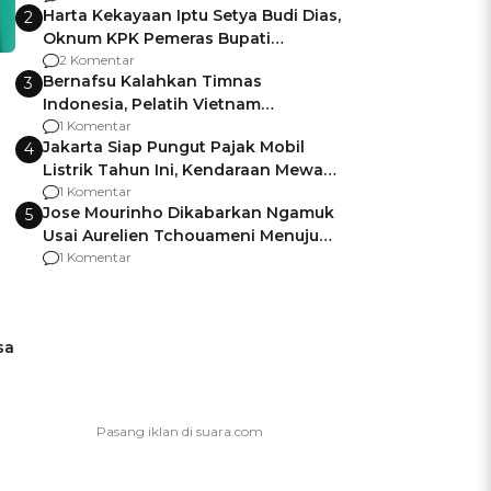
Harta Kekayaan Iptu Setya Budi Dias,
2
Oknum KPK Pemeras Bupati
Pemalang
2 Komentar
Bernafsu Kalahkan Timnas
3
Indonesia, Pelatih Vietnam
Berencana Pakai Jimat di Pakansari
1 Komentar
Jakarta Siap Pungut Pajak Mobil
4
Listrik Tahun Ini, Kendaraan Mewah
Kena hingga 75% PKB
1 Komentar
Jose Mourinho Dikabarkan Ngamuk
5
Usai Aurelien Tchouameni Menuju
Manchester United
1 Komentar
sa