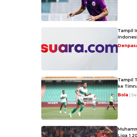
Tampil I
Indones
Denpas
Tampil T
ke Timn
Bola
| Se
Muhamma
Liga 1 2