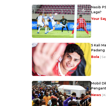
Nasib PS
Laga?
Your Sa
5 Kali M
Padang 
Bola
| Se
Mobil Di
Pengant
News
| 