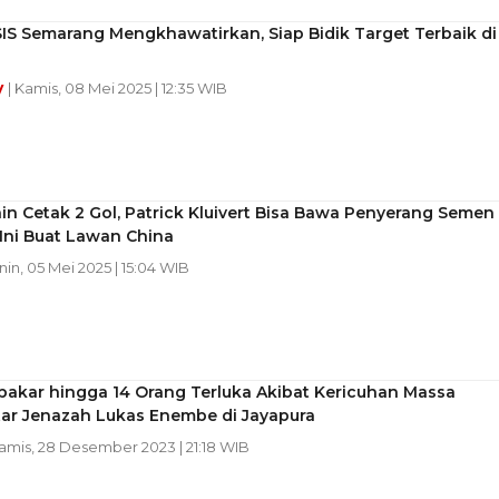
IS Semarang Mengkhawatirkan, Siap Bidik Target Terbaik di
y
| Kamis, 08 Mei 2025 | 12:35 WIB
ain Cetak 2 Gol, Patrick Kluivert Bisa Bawa Penyerang Semen
Ini Buat Lawan China
nin, 05 Mei 2025 | 15:04 WIB
bakar hingga 14 Orang Terluka Akibat Kericuhan Massa
ar Jenazah Lukas Enembe di Jayapura
Kamis, 28 Desember 2023 | 21:18 WIB