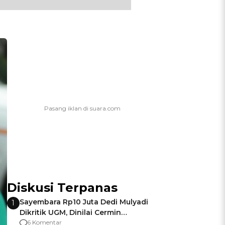
Diskusi Terpanas
Sayembara Rp10 Juta Dedi Mulyadi
1
Dikritik UGM, Dinilai Cermin
Gagalnya Negara Jamin Keamanan
6 Komentar