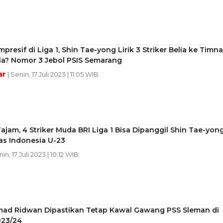
mpresif di Liga 1, Shin Tae-yong Lirik 3 Striker Belia ke Timn
ia? Nomor 3 Jebol PSIS Semarang
ar
| Senin, 17 Juli 2023 | 11:05 WIB
ajam, 4 Striker Muda BRI Liga 1 Bisa Dipanggil Shin Tae-yon
as Indonesia U-23
nin, 17 Juli 2023 | 10:12 WIB
d Ridwan Dipastikan Tetap Kawal Gawang PSS Sleman di
023/24