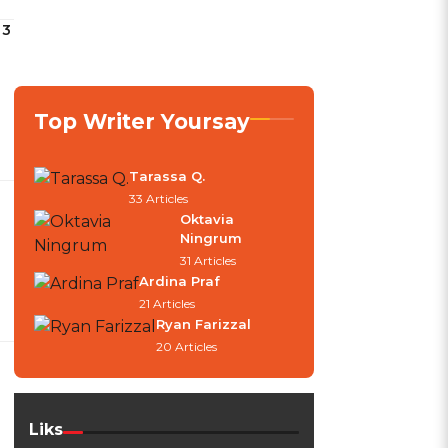
 3
Top Writer Yoursay
Tarassa Q.
33 Articles
Oktavia
Ningrum
31 Articles
Ardina Praf
21 Articles
Ryan Farizzal
20 Articles
Liks