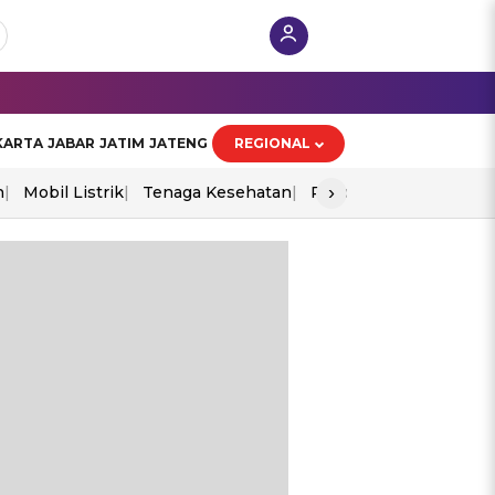
KARTA
JABAR
JATIM
JATENG
REGIONAL
›
n
Mobil Listrik
Tenaga Kesehatan
Piala Aff 2026
Ekono