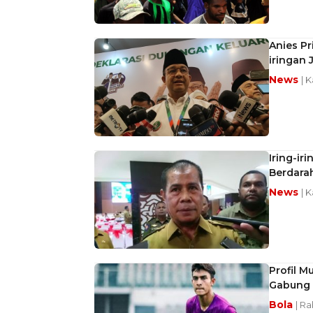
Anies Pr
iringan
News
| 
Iring-ir
Berdara
News
| 
Profil 
Gabung 
Bola
| Ra