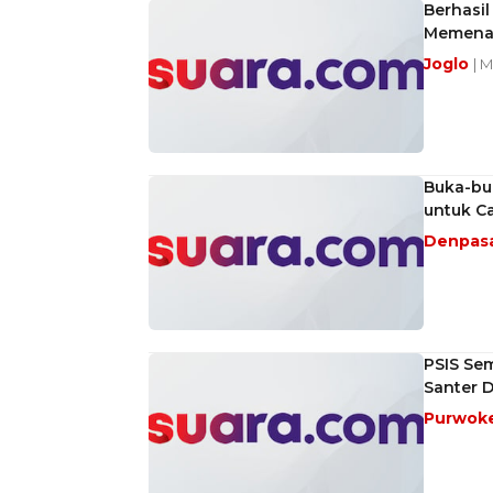
Berhasi
Memenan
Joglo
| M
Buka-bu
untuk Ca
Denpas
PSIS Se
Santer 
Purwok