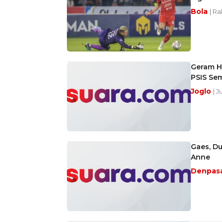
Bola
| Ra
Geram Ha
PSIS Sem
Joglo
| J
Gaes, Du
Anne
Denpas