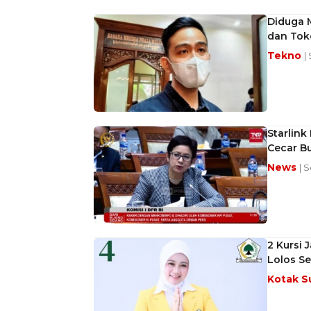
Diduga M
dan Tok
Tekno
|
Starlink
Cecar Bu
News
| S
2 Kursi J
Lolos Se
Kotak S