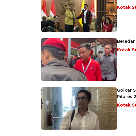
Kotak S
Beredar 
Kotak S
Golkar S
Pilpres 
Kotak S