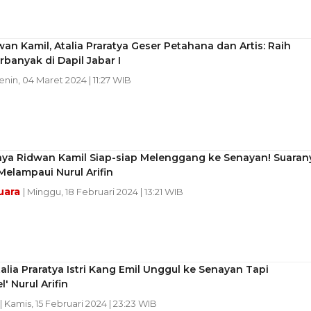
an Kamil, Atalia Praratya Geser Petahana dan Artis: Raih
rbanyak di Dapil Jabar I
Senin, 04 Maret 2024 | 11:27 WIB
anya Ridwan Kamil Siap-siap Melenggang ke Senayan! Suaran
elampaui Nurul Arifin
uara
| Minggu, 18 Februari 2024 | 13:21 WIB
talia Praratya Istri Kang Emil Unggul ke Senayan Tapi
' Nurul Arifin
| Kamis, 15 Februari 2024 | 23:23 WIB