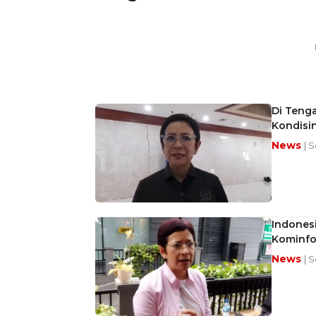
Di Tenga
Kondisin
News
| 
Indones
Kominfo
News
| 