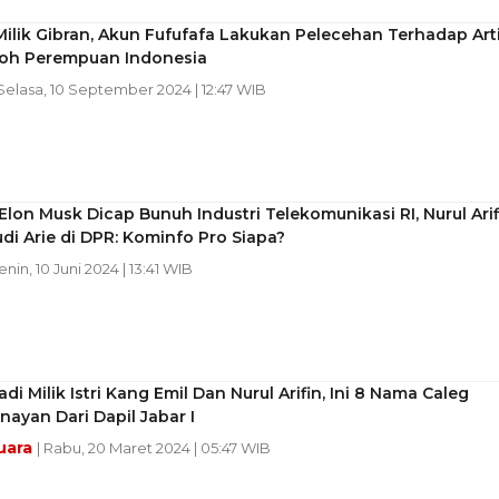
ilik Gibran, Akun Fufufafa Lakukan Pelecehan Terhadap Art
oh Perempuan Indonesia
 Selasa, 10 September 2024 | 12:47 WIB
 Elon Musk Dicap Bunuh Industri Telekomunikasi RI, Nurul Arif
di Arie di DPR: Kominfo Pro Siapa?
enin, 10 Juni 2024 | 13:41 WIB
adi Milik Istri Kang Emil Dan Nurul Arifin, Ini 8 Nama Caleg
nayan Dari Dapil Jabar I
uara
| Rabu, 20 Maret 2024 | 05:47 WIB