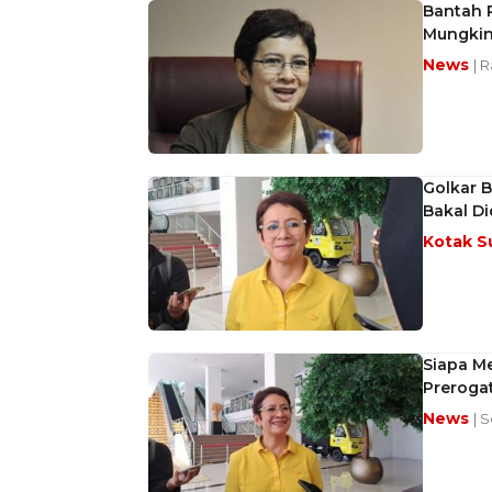
Bantah P
Mungkin
News
| 
Golkar 
Bakal D
Kotak S
Siapa Me
Prerogat
News
| S