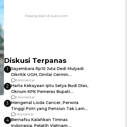
Diskusi Terpanas
Sayembara Rp10 Juta Dedi Mulyadi
1
Dikritik UGM, Dinilai Cermin
Gagalnya Negara Jamin Keamanan
6 Komentar
Harta Kekayaan Iptu Setya Budi Dias,
2
Oknum KPK Pemeras Bupati
Pemalang
2 Komentar
Mengenal Lisda Cancer, Perwira
3
Tinggi Polri yang Pensiun Tak Lama
Usai Jadi Brigjen
1 Komentar
Bernafsu Kalahkan Timnas
4
Indonesia, Pelatih Vietnam