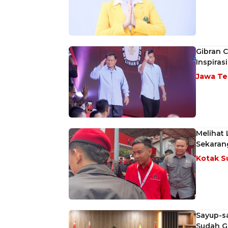
Gibran C
Inspira
Jawa T
Melihat 
Sekaran
Kotak S
Sayup-s
Sudah G