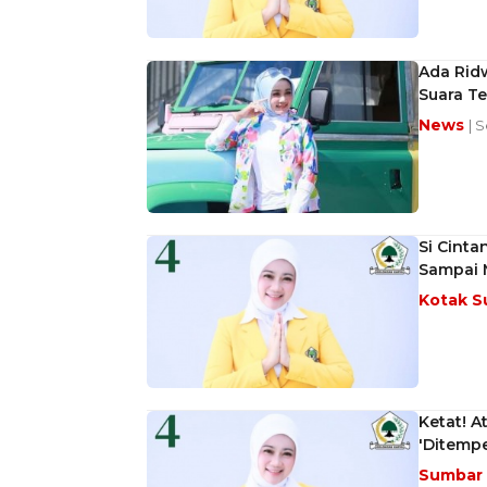
Ada Ridw
Suara Te
News
| 
Si Cint
Sampai M
Kotak S
Ketat! A
'Ditempel
Sumbar