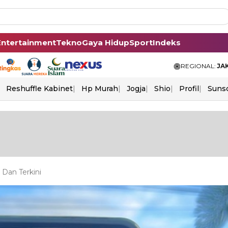
Entertainment
Tekno
Gaya Hidup
Sport
Indeks
REGIONAL:
JA
Reshuffle Kabinet
Hp Murah
Jogja
Shio
Profil
Suns
 Dan Terkini