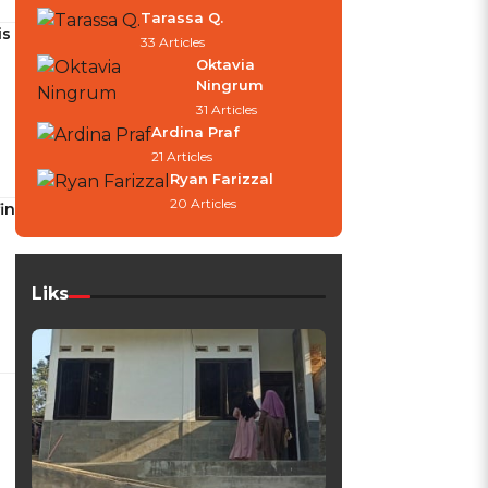
Tarassa Q.
is
33 Articles
Oktavia
Ningrum
31 Articles
Ardina Praf
21 Articles
Ryan Farizzal
20 Articles
in
Liks