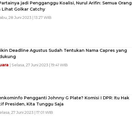
artainya jadi Pengganggu Koalisi, Nurul Arifin: Semua Orang
 Lihat Golkar Catchy
Rabu, 28 Juni 2023 | 13:27 WIB
Bikin Deadline Agustus Sudah Tentukan Nama Capres yang
idukung
uara
| Selasa, 27 Juni 2023 | 19:41 WIB
nkominfo Pengganti Johnny G Plate? Komisi I DPR: Itu Hak
if Presiden, Kita Tunggu Saja
elasa, 27 Juni 2023 | 17:01 WIB