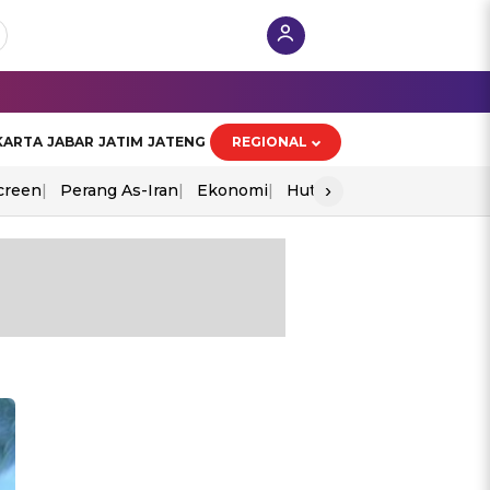
KARTA
JABAR
JATIM
JATENG
REGIONAL
›
creen
Perang As-Iran
Ekonomi
Hut Ri