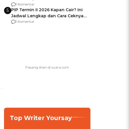
Berencana Pakai Jimat di Pakansari
1 Komentar
PIP Termin II 2026 Kapan Cair? Ini
5
Jadwal Lengkap dan Cara Ceknya
agar Dana Tidak Hangus!
1 Komentar
Top Writer Yoursay