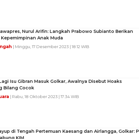
awapres, Nurul Arifin: Langkah Prabowo Subianto Berikan
si Kepemimpinan Anak Muda
engah
| Minggu, 17 Desember 2023 | 18:12 WIB
Lagi Isu Gibran Masuk Golkar, Awalnya Disebut Hoaks
g Bilang Cocok
uara
| Rabu, 18 Oktober 2023 | 17:34 WIB
ayup di Tengah Pertemuan Kaesang dan Airlangga, Golkar: P
abung KIM