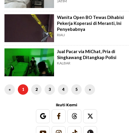
JATIM
Wanita Open BO Tewas Dihabisi
Pekerja Koperasi di Meranti, Ini
Penyebabnya
RIAU
Jual Pacar via MiChat, Pria di
Singkawang Ditangkap Polisi
KALBAR
«
1
2
3
4
5
»
Ikuti Kami