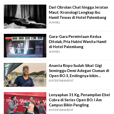
Dari Obrolan Chat hingga Jeratan
Maut: Kronologi Lengkap Ibu
Hamil Tewas di Hotel Palembang
SUMSEL
Gara-Gara Permintaan Kedua
Ditolak, Pria Habisi Wanita Hamil
di Hotel Palembang
SUMSEL
Ananta Rispo Sudah Sikat Gigi
Seminggu Demi Adegan Ciuman di
Open BO 3, Endingnya bikin
Kecewa
ENTERTAINMENT
Lenyapkan 31 Kg, Penampilan Ebel
Cobra di Series Open BO: I Am
Campus Bikin Pangling
ENTERTAINMENT