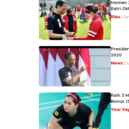
Momen J
Ratri Okt
Riau
| Ju
Preside
2020
News
| 
Raih 3 M
Bonus 13
Your Sa