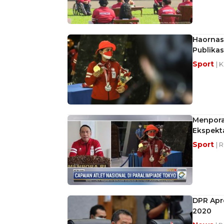
Haornas 
Publikas
Sport
| 
Menpora 
Ekspekt
Sport
| 
DPR Apre
2020