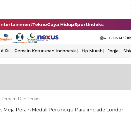
Entertainment
Tekno
Gaya Hidup
Sport
Indeks
REGIONAL:
JA
ut Ri
Pemain Keturunan Indonesia
Hp Murah
Jogja
Shi
Terbaru Dan Terkini