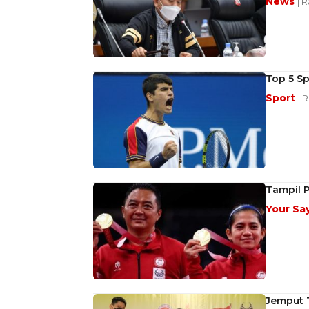
News
| 
Top 5 Sp
Sport
| 
Tampil P
Your Sa
Jemput 