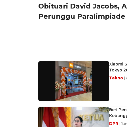
Obituari David Jacobs, A
Perunggu Paralimpiade 
Xiaomi S
Tokyo 2
Tekno
|
Beri Pen
Kebangg
DPR
| Ju