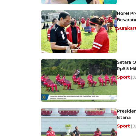
Hore! Pr
Besaran
Surakar
Setara O
Rp5,5 Mil
Sport
| 
Presiden
Istana
Sport
| 