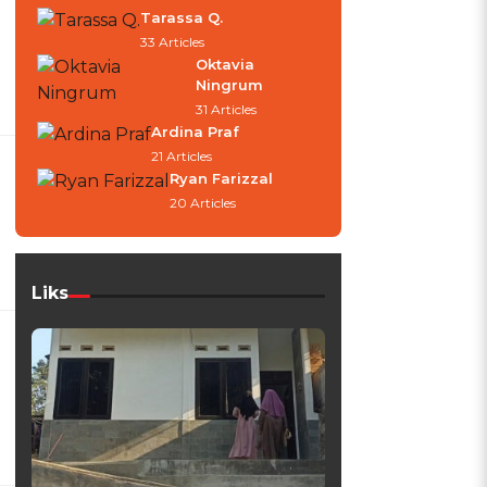
Tarassa Q.
33 Articles
Oktavia
Ningrum
31 Articles
Ardina Praf
21 Articles
Ryan Farizzal
20 Articles
Liks