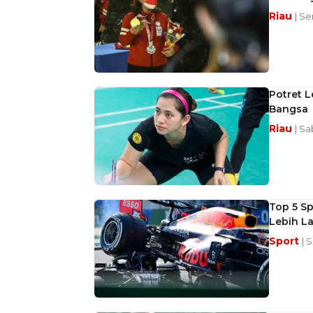
Riau
| Se
Potret L
Bangsa
Riau
| Sa
Top 5 Sp
Lebih La
Sport
| 