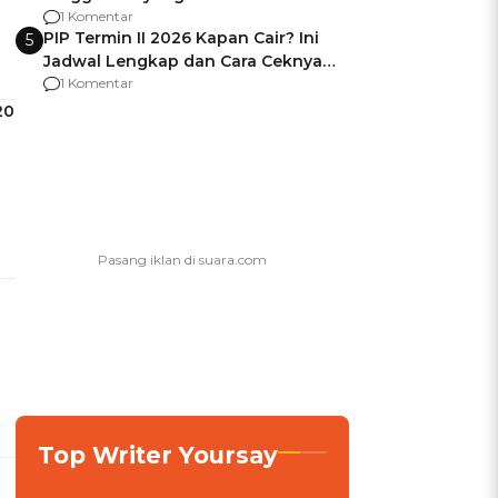
Usai Jadi Brigjen
1 Komentar
PIP Termin II 2026 Kapan Cair? Ini
5
Jadwal Lengkap dan Cara Ceknya
agar Dana Tidak Hangus!
1 Komentar
20
Top Writer Yoursay