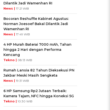
Dilantik Jadi Wamenhan RI
News |
17:21 WIB
Bocoran Reshuffle Kabinet Agustus:
Norman Joesoef Bakal Dilantik Jadi
Wamenhan RI
News |
17:49 WIB
4 HP Murah Baterai 7000 mAh, Tahan
hingga 2 Hari dengan Performa
Kencang
Tekno |
08:13 WIB
Rumah Lansia 82 Tahun Dieksekusi PN
Jakbar Meski Masih Sengketa
News |
19:31 WIB
6 HP Samsung Rp2 Jutaan Terbaik:
Kamera Tajam, NFC hingga Koneksi 5G
Tekno |
10:30 WIB