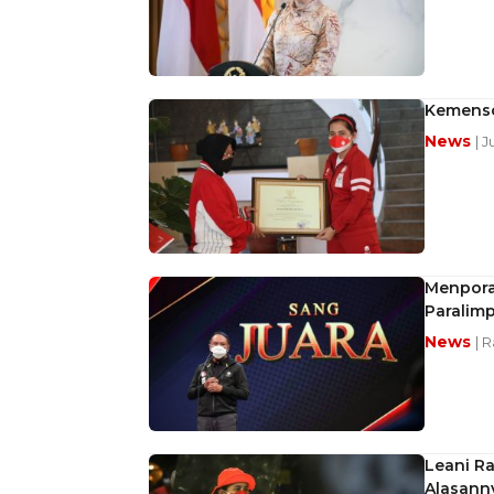
Kemenso
News
| 
Menpora 
Paralim
News
| 
Leani Ra
Alasann