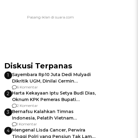
Diskusi Terpanas
Sayembara Rp10 Juta Dedi Mulyadi
1
Dikritik UGM, Dinilai Cermin
Gagalnya Negara Jamin Keamanan
6 Komentar
Harta Kekayaan Iptu Setya Budi Dias,
2
Oknum KPK Pemeras Bupati
Pemalang
2 Komentar
Bernafsu Kalahkan Timnas
3
Indonesia, Pelatih Vietnam
Berencana Pakai Jimat di Pakansari
1 Komentar
Mengenal Lisda Cancer, Perwira
4
Tinggi Polri yang Pensiun Tak Lama