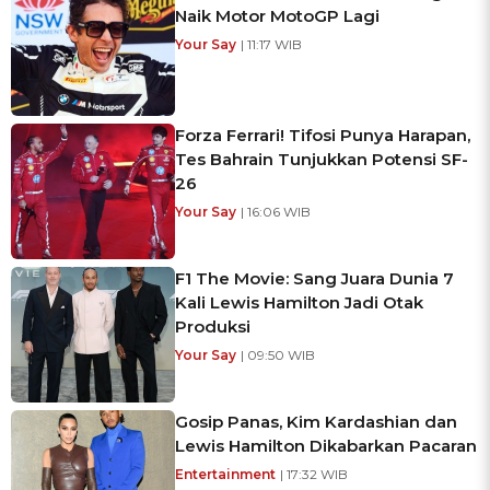
Naik Motor MotoGP Lagi
Your Say
| 11:17 WIB
Forza Ferrari! Tifosi Punya Harapan,
Tes Bahrain Tunjukkan Potensi SF-
26
Your Say
| 16:06 WIB
F1 The Movie: Sang Juara Dunia 7
Kali Lewis Hamilton Jadi Otak
Produksi
Your Say
| 09:50 WIB
Gosip Panas, Kim Kardashian dan
Lewis Hamilton Dikabarkan Pacaran
Entertainment
| 17:32 WIB