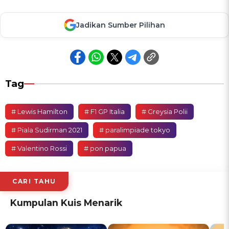
Jadikan Sumber Pilihan
Tag
# Lewis Hamilton
# F1 GP Italia
# Greysia Polii
# Piala Sudirman 2021
# paralimpiade tokyo
# Valentino Rossi
# pon papua
CARI TAHU
Kumpulan Kuis Menarik