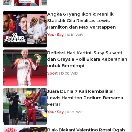
Angka 61 yang Ikonik: Menilik
Statistik Gila Rivalitas Lewis
Hamilton dan Max Verstappen
Your Say
| 16:10 WIB
Refleksi Hari Kartini: Susy Susanti
dan Greysia Polii Bicara Keberanian
untuk Bermimpi
Sport
| 15:08 WIB
Juara Dunia 7 Kali Kembali! Sir
Lewis Hamilton Podium Bersama
Ferrari
Your Say
| 10:35 WIB
Blak-Blakan! Valentino Rossi Ogah