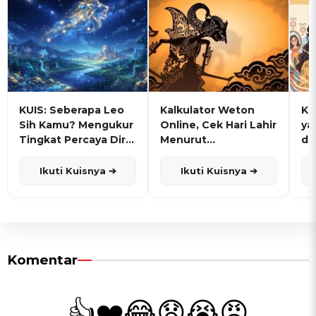
KUIS: Seberapa Leo
Kalkulator Weton
KU
Sih Kamu? Mengukur
Online, Cek Hari Lahir
ya
Tingkat Percaya Diri
Menurut
de
dan Karisma
Penanggalan Jawa
Ikuti Kuisnya ➔
Ikuti Kuisnya ➔
Komentar
👍
❤️
😂
😧
😭
😡