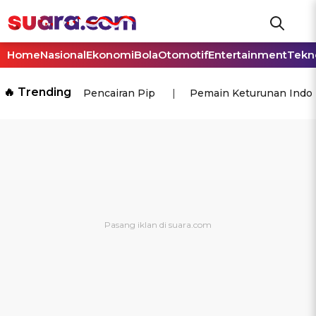
Home
Nasional
Ekonomi
Bola
Otomotif
Entertainment
Tekn
🔥 Trending
Pencairan Pip
Pemain Keturunan Indo