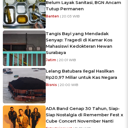
Belum Layak Sanitasi, BGN Ancam
Tutup Permanen
Banten
| 20:03 WIB
Tangis Bayi yang Mendadak
Senyap: Tragedi di Kamar Kos
Mahasiswi Kedokteran Hewan
Surabaya
Jatim
| 20:01 WIB
Lelang Batubara Ilegal Hasilkan
Rp20,97 Miliar untuk Kas Negara
Bisnis
| 20:00 WIB
ADA Band Genap 30 Tahun, Siap-
Siap Nostalgia di Remember Fest x
Cube Concert November Nanti