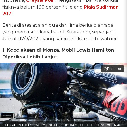
Indonesia,
Greysia Polii
mengatakan bahwa kondisi
fisiknya belum 100 persen fit jelang
Piala Sudirman
2021
.
Berita di atas adalah dua dari lima berita olahraga
yang menarik di kanal sport Suara.com, sepanjang
Jumat (17/9/2021) yang kami rangkum di bawah ini:
1. Kecelakaan di Monza, Mobil Lewis Hamilton
Diperiksa Lebih Lanjut
Perbesar
Pebalap Mercedes Lewis Hamilton tertimpa mobil pebalap Red Bull Max