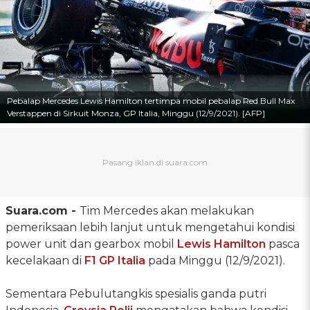
Pebalap Mercedes Lewis Hamilton tertimpa mobil pebalap Red Bull Max
Verstappen di Sirkuit Monza, GP Italia, Minggu (12/9/2021). [AFP]
Suara.com -
Tim Mercedes akan melakukan
pemeriksaan lebih lanjut untuk mengetahui kondisi
power unit dan gearbox mobil
Lewis Hamilton
pasca
kecelakaan di
F1 GP Italia
pada Minggu (12/9/2021).
Sementara Pebulutangkis spesialis ganda putri