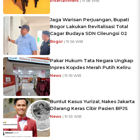
Entertainment
| 19:58 WIB
Jaga Warisan Perjuangan, Bupati
Bogor Lakukan Revitalisasi Total
Cagar Budaya SDN Cileungsi 02
Bogor
| 19:56 WIB
Pakar Hukum Tata Negara Ungkap
Inpres Kopdes Merah Putih Keliru
News
| 19:55 WIB
Buntut Kasus Yurizal, Nakes Jakarta
Dilarang Keras Cibir Pasien BPJS
News
| 19:53 WIB