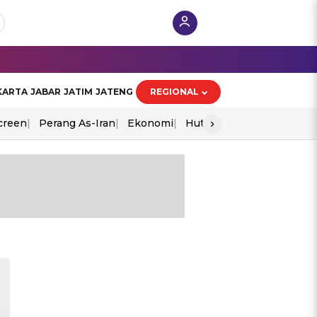
KARTA
JABAR
JATIM
JATENG
REGIONAL
›
creen
Perang As-Iran
Ekonomi
Hut Ri