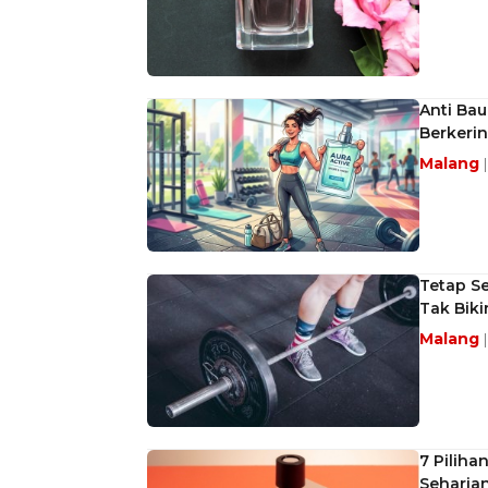
Anti Bau
Berkeri
Malang
Tetap Se
Tak Biki
Malang
7 Piliha
Seharia