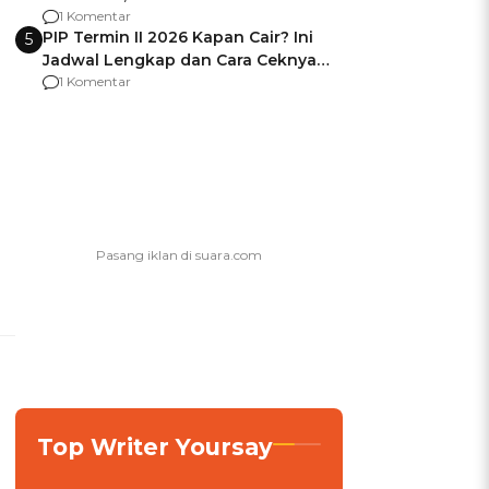
Berencana Pakai Jimat di Pakansari
1 Komentar
PIP Termin II 2026 Kapan Cair? Ini
5
Jadwal Lengkap dan Cara Ceknya
agar Dana Tidak Hangus!
1 Komentar
Top Writer Yoursay