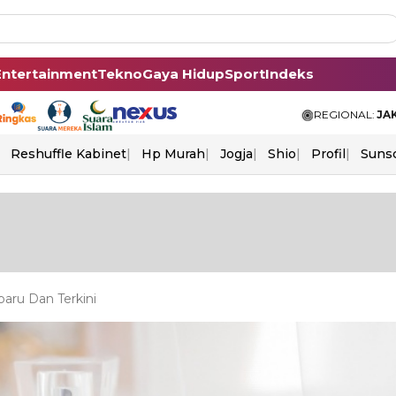
Entertainment
Tekno
Gaya Hidup
Sport
Indeks
REGIONAL:
JA
Reshuffle Kabinet
Hp Murah
Jogja
Shio
Profil
Suns
aru Dan Terkini