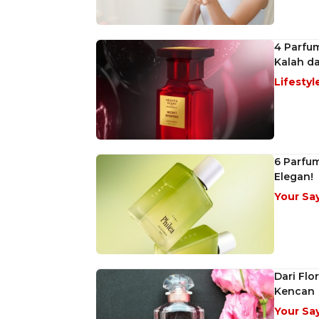
4 Parfum
Kalah d
Lifestyl
6 Parfum
Elegan!
Your Sa
Dari Flo
Kencan
Your Sa