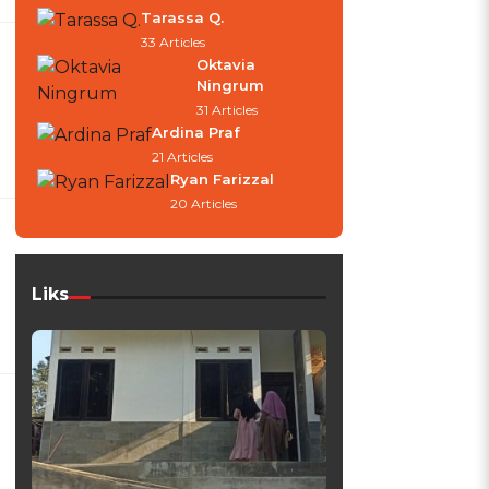
Tarassa Q.
33 Articles
Oktavia
Ningrum
31 Articles
Ardina Praf
21 Articles
Ryan Farizzal
20 Articles
Liks