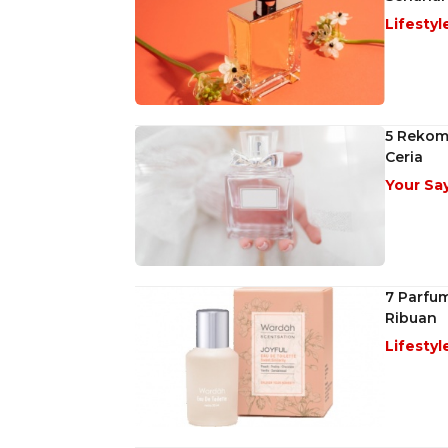
Lifestyl
5 Rekom
Ceria
Your Sa
7 Parfu
Ribuan
Lifestyl