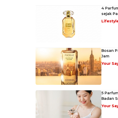
4 Parfu
sejak P
Lifestyl
Bosan P
Jam
Your Sa
5 Parfu
Badan S
Your Sa