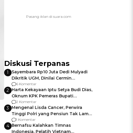
Diskusi Terpanas
Sayembara Rp10 Juta Dedi Mulyadi
1
Dikritik UGM, Dinilai Cermin
Gagalnya Negara Jamin Keamanan
6 Komentar
Harta Kekayaan Iptu Setya Budi Dias,
2
Oknum KPK Pemeras Bupati
Pemalang
2 Komentar
Mengenal Lisda Cancer, Perwira
3
Tinggi Polri yang Pensiun Tak Lama
Usai Jadi Brigjen
1 Komentar
Bernafsu Kalahkan Timnas
4
Indonesia, Pelatih Vietnam