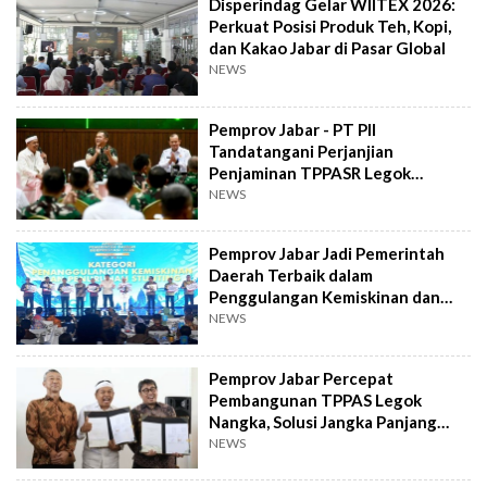
Disperindag Gelar WIITEX 2026:
Perkuat Posisi Produk Teh, Kopi,
dan Kakao Jabar di Pasar Global
NEWS
Pemprov Jabar - PT PII
Tandatangani Perjanjian
Penjaminan TPPASR Legok
Nangka: Tingkatkan Investor
NEWS
Pemprov Jabar Jadi Pemerintah
Daerah Terbaik dalam
Penggulangan Kemiskinan dan
Penurunan Stunting
NEWS
Pemprov Jabar Percepat
Pembangunan TPPAS Legok
Nangka, Solusi Jangka Panjang
Kelola Sampah Regional
NEWS