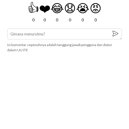
👍
❤️
😂
😧
😭
😡
0
0
0
0
0
0
Isi komentar sepenuhnya adalah tanggung jawab pengguna dan diatur
dalam UU ITE