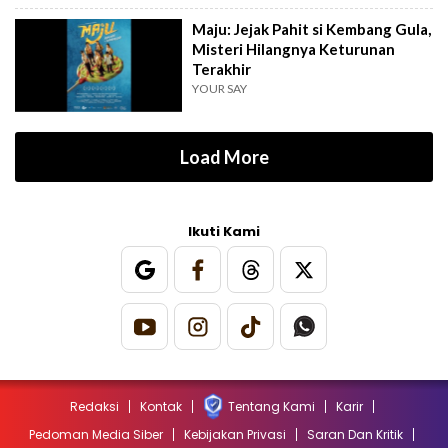
Maju: Jejak Pahit si Kembang Gula,
Misteri Hilangnya Keturunan
Terakhir
YOUR SAY
Load More
Ikuti Kami
Redaksi
Kontak
Tentang Kami
Karir
Pedoman Media Siber
Kebijakan Privasi
Saran Dan Kritik