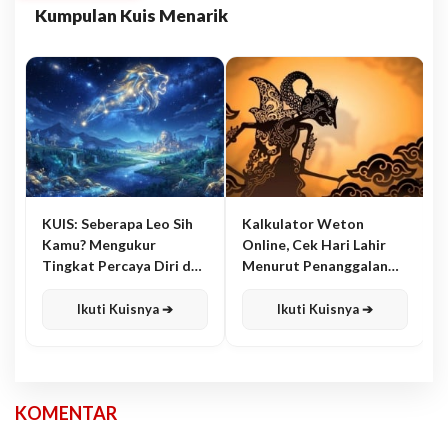
Kumpulan Kuis Menarik
KUIS: Seberapa Leo Sih
Kalkulator Weton
Kamu? Mengukur
Online, Cek Hari Lahir
Tingkat Percaya Diri dan
Menurut Penanggalan
Karisma
Jawa
Ikuti Kuisnya ➔
Ikuti Kuisnya ➔
KOMENTAR