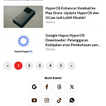
HyperOS Enhancer Kembali ke
Play Store: Update HyperOS dan
GCam Jadi Lebih Mudah!
TEKNO
Google Hapus HyperOS
Downloader: Pelanggaran
Kebijakan atau Pembatasan yang
Berlebihan?
TEKNO
«
1
2
3
4
5
»
Ikuti Kami