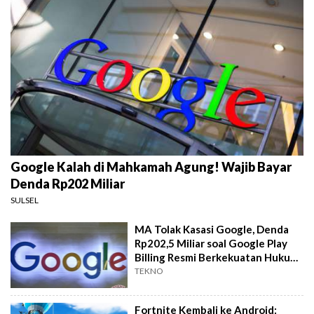
Google Kalah di Mahkamah Agung! Wajib Bayar
Denda Rp202 Miliar
SULSEL
MA Tolak Kasasi Google, Denda
Rp202,5 Miliar soal Google Play
Billing Resmi Berkekuatan Hukum
Tetap
TEKNO
Fortnite Kembali ke Android: