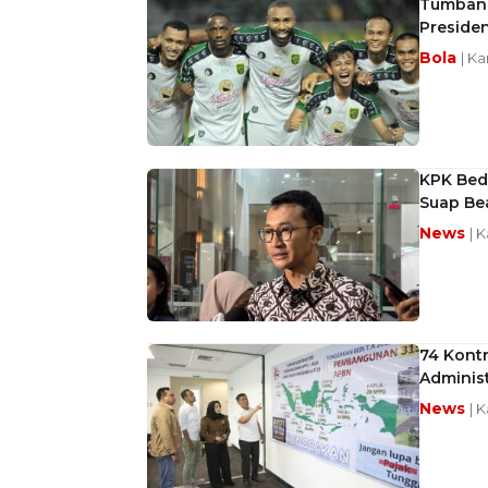
Tumbang
Preside
Bola
| K
KPK Beda
Suap Be
News
| 
74 Kont
Administ
News
| 