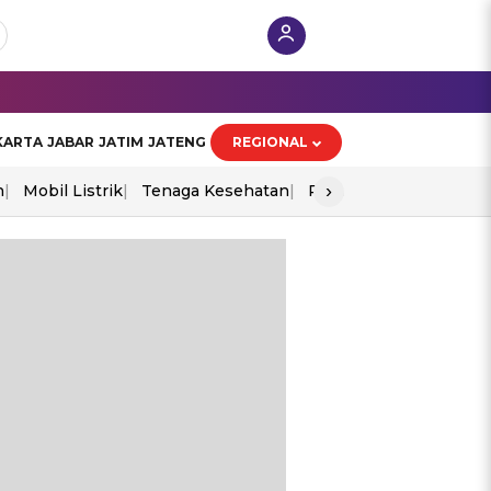
KARTA
JABAR
JATIM
JATENG
REGIONAL
›
n
Mobil Listrik
Tenaga Kesehatan
Perang As-Iran
Ekon