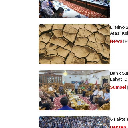
El Nino 
Atasi Ke
News
| 
Bank Su
Lahat, 
Sumsel
6 Fakta
Banten