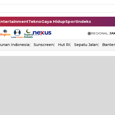
Entertainment
Tekno
Gaya Hidup
Sport
Indeks
REGIONAL:
JA
unan Indonesia
Sunscreen
Hut Ri
Sepatu Jalan
Bante