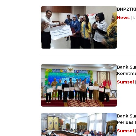
BNP2TKI
News
| 
Bank Sum
Komitme
Sumsel
Bank Su
Perluas 
Sumsel