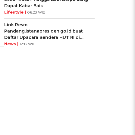
Dapat Kabar Baik
Lifestyle |
06:23 WIB
Link Resmi
Pandang.istanapresiden.go.id buat
Daftar Upacara Bendera HUT RI di
Istana Negara
News |
12:13 WIB