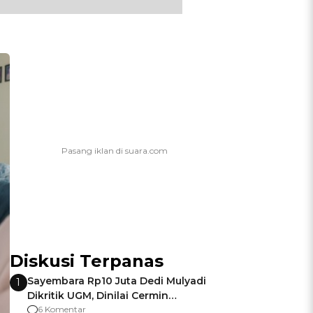
Diskusi Terpanas
Sayembara Rp10 Juta Dedi Mulyadi
1
Dikritik UGM, Dinilai Cermin
Gagalnya Negara Jamin Keamanan
6 Komentar