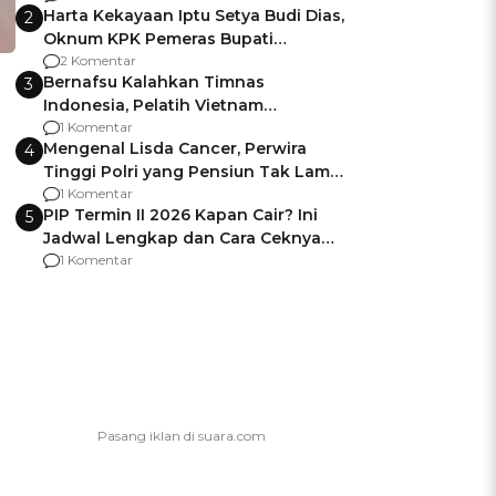
Harta Kekayaan Iptu Setya Budi Dias,
2
Oknum KPK Pemeras Bupati
Pemalang
2 Komentar
Bernafsu Kalahkan Timnas
3
Indonesia, Pelatih Vietnam
Berencana Pakai Jimat di Pakansari
1 Komentar
Mengenal Lisda Cancer, Perwira
4
Tinggi Polri yang Pensiun Tak Lama
Usai Jadi Brigjen
1 Komentar
PIP Termin II 2026 Kapan Cair? Ini
5
Jadwal Lengkap dan Cara Ceknya
agar Dana Tidak Hangus!
1 Komentar