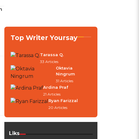
n
Top Writer Yoursay
Tarassa Q.
33 Articles
Oktavia
Ningrum
31 Articles
Ardina Praf
21 Articles
Ryan Farizzal
20 Articles
Liks