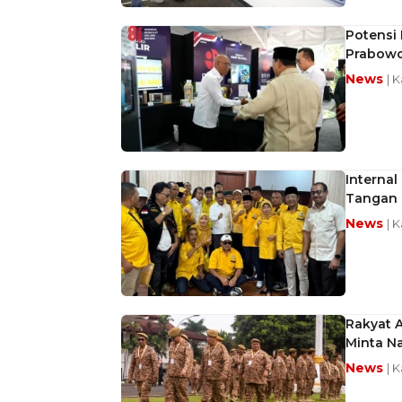
Potensi 
Prabow
News
| 
Interna
Tangan
News
| 
Rakyat 
Minta Na
News
| 