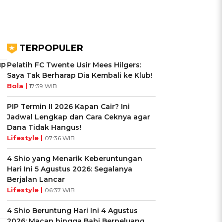
TERPOPULER
up
Pelatih FC Twente Usir Mees Hilgers:
Saya Tak Berharap Dia Kembali ke Klub!
Bola |
17:39 WIB
PIP Termin II 2026 Kapan Cair? Ini
Jadwal Lengkap dan Cara Ceknya agar
Dana Tidak Hangus!
Lifestyle |
07:36 WIB
4 Shio yang Menarik Keberuntungan
Hari Ini 5 Agustus 2026: Segalanya
Berjalan Lancar
Lifestyle |
06:37 WIB
4 Shio Beruntung Hari Ini 4 Agustus
2026: Macan hingga Babi Berpeluang