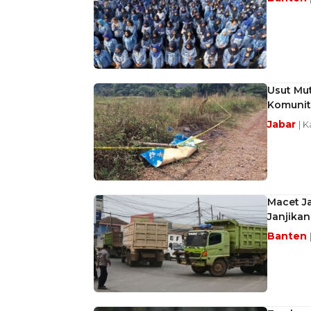
Usut Mut
Komunit
Jabar
| 
Macet Ja
Janjikan
Banten